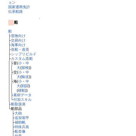
ョン
国家通商免許
伝承航路
↑
船
船
├
冒険向け
├
交易向け
├
海事向け
├
造船・改造
├
シップリビルド
├
カスタム造船
│├冒(
小
・
中
││
大
(
探検
))
│├交(
小
・
中
││
大
(
輸送
))
│├海(
小
・
中
││
大
(
戦闘
)
││ (
櫂船
))
│├
素材データ
│└
付加スキル
├
船取扱港
└船部品
├
大砲
├
追加装甲
├
補助帆
├
特殊兵装
├
船首像
└
紋章