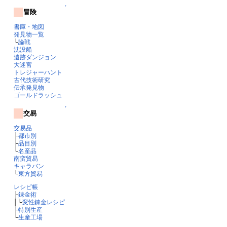
↑
冒険
書庫・地図
発見物一覧
└
論戦
沈没船
遺跡ダンジョン
大迷宮
トレジャーハント
古代技術研究
伝承発見物
ゴールドラッシュ
↑
交易
交易品
├
都市別
├
品目別
└
名産品
南蛮貿易
キャラバン
└
東方貿易
レシピ帳
├
錬金術
│└
変性錬金レシピ
├
特別生産
└
生産工場