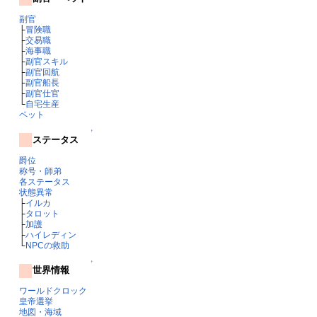
副官
├
冒険職
├
交易職
├
海事職
├
副官スキル
├
副官回航
├
副官船長
├
副官仕官
└
自宅生産
ペット
↑
ステータス
爵位
称号・師弟
各ステータス
状態異常
├
イルカ
├
タロット
├
加護
├
ハイレディン
└
NPCの救助
↑
世界情報
ワールドクロック
皇帝選挙
地図・海域