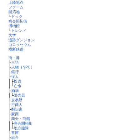
上陸地点
ファーム
開拓地
└
ドック
商会開拓街
博物館
└
トレンド
大学
遺跡ダンジョン
コロッセウム
横断鉄道
街・港
├
言語
├
人物（NPC）
├
銀行
├
役人
│├
投資
│└
亡命
├
酒場
│└
販売員
├
交易所
├
行商人
├
翻訳家
├
豪商
├
商会・商館
│├
商会開拓街
│└
地方艦隊
├
書庫
├
組合