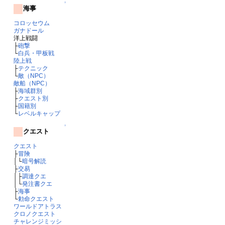
↑
海事
コロッセウム
ガナドール
洋上戦闘
├
砲撃
└
白兵・甲板戦
陸上戦
├
テクニック
└
敵（NPC）
敵船（NPC）
├
海域群別
├
クエスト別
├
国籍別
└
レベルキャップ
↑
クエスト
クエスト
├
冒険
│└
暗号解読
├
交易
│├
調達クエ
│└
発注書クエ
├
海事
└
勅命クエスト
ワールドアトラス
クロノクエスト
チャレンジミッシ