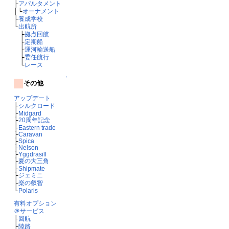
├
アパルタメント
│└
オーナメント
├
養成学校
└
出航所
├
拠点回航
├
定期船
├
運河輸送船
├
委任航行
└
レース
↑
その他
アップデート
├
シルクロード
├
Midgard
├
20周年記念
├
Eastern trade
├
Caravan
├
Spica
├
Nelson
├
Yggdrasill
├
夏の大三角
├
Shipmate
├
ジェミニ
├
楽の叡智
└
Polaris
有料オプション
＠サービス
├
回航
├
陸路