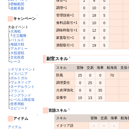
保管+1
2
6
0
├
密輸船団
調理+1
0
10
0
└
造船革新
管理技術+1
0
18
5
↑
キャンペーン
食料品取引+1
0
10
0
大会イベント
調味料取引+1
0
12
0
├
大海戦
│└
王立艦隊
家畜取引+1
0
8
0
├
バトルＣ
├
海賊大戦
酒類取引+1
0
19
5
├
アカデミー
├
大投資戦
├
文化投資
†
副官スキル
└
レース
スキル
冒険
交易
海事
航海長
見張
シナリオイベント
├
イスパニア
防風
25
0
0
70
├
ポルトガル
├
ヴェネツィア
調理委任
0
25
0
├
ネーデルラント
火炎弾強化
0
0
35
├
フランス
├
イングランド
栄養学
10
13
15
├
レベル上限拡張
├
世界周航
└
エピソード
†
言語スキル
↑
スキル
冒険
交易
海事
航海
アイテム
イタリア語
-
-
-
アイテム