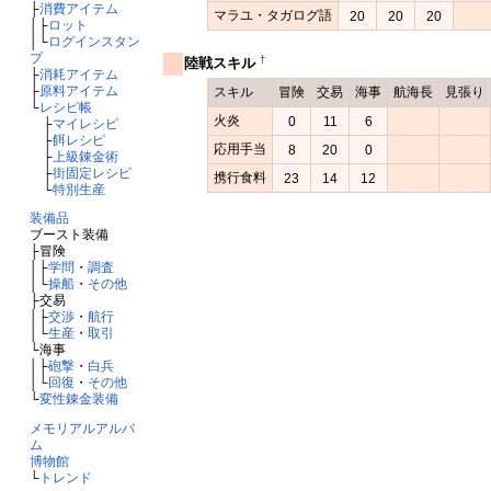
├
消費アイテム
マラユ・タガログ語
20
20
20
│├
ロット
│└
ログインスタン
プ
†
陸戦スキル
├
消耗アイテム
├
原料アイテム
スキル
冒険
交易
海事
航海長
見張り
└
レシピ帳
火炎
0
11
6
├
マイレシピ
├
餌レシピ
応用手当
8
20
0
├
上級錬金術
├
街固定レシピ
携行食料
23
14
12
└
特別生産
装備品
ブースト装備
├冒険
│├
学問
・
調査
│└
操船
・
その他
├交易
│├
交渉
・
航行
│└
生産
・
取引
└海事
│├
砲撃
・
白兵
│└
回復
・
その他
└
変性錬金装備
メモリアルアルバ
ム
博物館
└
トレンド