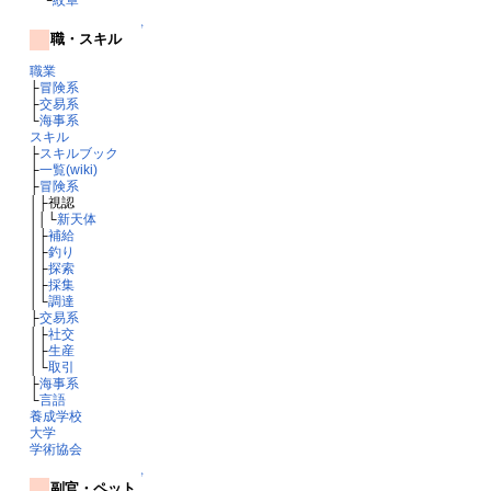
↑
職・スキル
職業
├
冒険系
├
交易系
└
海事系
スキル
├
スキルブック
├
一覧(wiki)
├
冒険系
│├視認
││└
新天体
│├
補給
│├
釣り
│├
探索
│├
採集
│└
調達
├
交易系
│├
社交
│├
生産
│└
取引
├
海事系
└
言語
養成学校
大学
学術協会
↑
副官・ペット