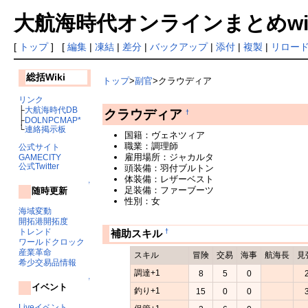
大航海時代オンラインまとめwiki
[
トップ
] [
編集
|
凍結
|
差分
|
バックアップ
|
添付
|
複製
|
リロー
総括Wiki
トップ
>
副官
>クラウディア
リンク
├
大航海時代DB
クラウディア
†
├
DOLNPCMAP*
└
連絡掲示板
国籍：ヴェネツィア
職業：調理師
公式サイト
雇用場所：ジャカルタ
GAMECITY
公式Twitter
頭装備：羽付ブルトン
体装備：レザーベスト
↑
足装備：ファーブーツ
随時更新
性別：女
海域変動
開拓港開拓度
トレンド
†
補助スキル
ワールドクロック
産業革命
スキル
冒険
交易
海事
航海長
見
希少交易品情報
調達+1
8
5
0
↑
イベント
釣り+1
15
0
0
Liveイベント