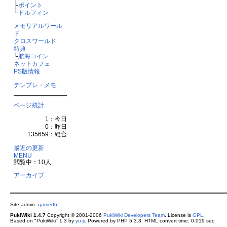
├
ポイント
└
ドルフィン
メモリアルワール
ド
クロスワールド
特典
└
航海コイン
ネットカフェ
PS版情報
テンプレ・メモ
ページ統計
1：今日
0：昨日
135659：総合
最近の更新
MENU
閲覧中：10人
アーカイブ
Site admin:
gamedb.
PukiWiki 1.4.7
Copyright © 2001-2006
PukiWiki Developers Team
. License is
GPL
.
Based on "PukiWiki" 1.3 by
yu-ji
. Powered by PHP 5.3.3. HTML convert time: 0.019 sec.