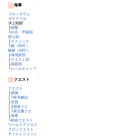
↑
海事
コロッセウム
ガナドール
洋上戦闘
├
砲撃
└
白兵・甲板戦
陸上戦
├
テクニック
└
敵（NPC）
敵船（NPC）
├
海域群別
├
クエスト別
├
国籍別
└
レベルキャップ
↑
クエスト
クエスト
├
冒険
│└
暗号解読
├
交易
│├
調達クエ
│└
発注書クエ
├
海事
└
勅命クエスト
ワールドアトラス
クロノクエスト
チャレンジミッシ