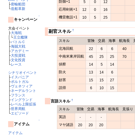
防御+1
5
0
12
├
密輸船団
└
造船革新
応用剣術+1
12
0
16
↑
機雷敷設+1
10
5
25
キャンペーン
大会イベント
†
副官スキル
├
大海戦
│└
王立艦隊
スキル
冒険
交易
海事
航海長
├
バトルＣ
├
海賊大戦
北海回航
22
6
6
40
├
アカデミー
├
大投資戦
中南米東岸回航
45
25
25
70
├
文化投資
偵察
└
レース
14
5
14
防火
13
14
6
シナリオイベント
├
イスパニア
妨害
15
15
27
├
ポルトガル
├
ヴェネツィア
説得
6
10
15
├
ネーデルラント
├
フランス
├
イングランド
†
言語スキル
├
レベル上限拡張
├
世界周航
スキル
冒険
交易
海事
航海長
見張り
└
エピソード
英語
-
-
-
↑
アイテム
マヤ諸語
20
20
20
アイテム