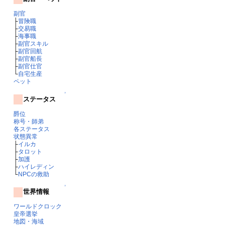
副官
├
冒険職
├
交易職
├
海事職
├
副官スキル
├
副官回航
├
副官船長
├
副官仕官
└
自宅生産
ペット
↑
ステータス
爵位
称号・師弟
各ステータス
状態異常
├
イルカ
├
タロット
├
加護
├
ハイレディン
└
NPCの救助
↑
世界情報
ワールドクロック
皇帝選挙
地図・海域