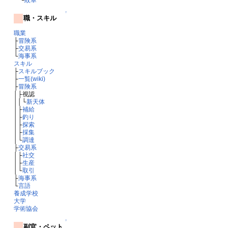
↑
職・スキル
職業
├
冒険系
├
交易系
└
海事系
スキル
├
スキルブック
├
一覧(wiki)
├
冒険系
│├視認
││└
新天体
│├
補給
│├
釣り
│├
探索
│├
採集
│└
調達
├
交易系
│├
社交
│├
生産
│└
取引
├
海事系
└
言語
養成学校
大学
学術協会
↑
副官・ペット