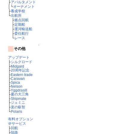
├
アパルタメント
│└
オーナメント
├
養成学校
└
出航所
├
拠点回航
├
定期船
├
運河輸送船
├
委任航行
└
レース
↑
その他
アップデート
├
シルクロード
├
Midgard
├
20周年記念
├
Eastern trade
├
Caravan
├
Spica
├
Nelson
├
Yggdrasill
├
夏の大三角
├
Shipmate
├
ジェミニ
├
楽の叡智
└
Polaris
有料オプション
＠サービス
├
回航
├
陸路