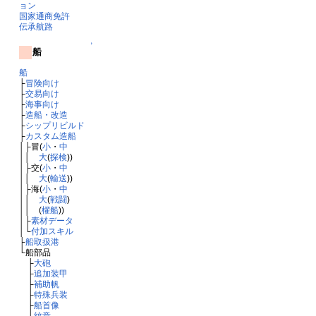
ョン
国家通商免許
伝承航路
↑
船
船
├
冒険向け
├
交易向け
├
海事向け
├
造船・改造
├
シップリビルド
├
カスタム造船
│├冒(
小
・
中
││
大
(
探検
))
│├交(
小
・
中
││
大
(
輸送
))
│├海(
小
・
中
││
大
(
戦闘
)
││ (
櫂船
))
│├
素材データ
│└
付加スキル
├
船取扱港
└船部品
├
大砲
├
追加装甲
├
補助帆
├
特殊兵装
├
船首像
└
紋章