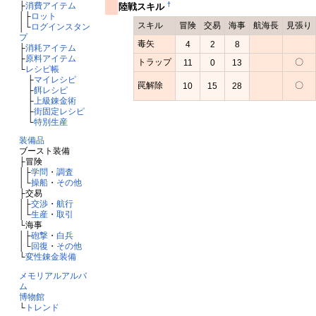
├
消費アイテム
†
陸戦スキル
│├
ロット
スキル
冒険
交易
海事
航海長
見張り
│└
ログインスタン
プ
毒矢
4
2
8
├
消耗アイテム
├
原料アイテム
トラップ
〇
11
0
13
└
レシピ帳
├
マイレシピ
罠解除
〇
10
15
28
├
餌レシピ
├
上級錬金術
├
街固定レシピ
└
特別生産
装備品
ブースト装備
├冒険
│├
学問
・
調査
│└
操船
・
その他
├交易
│├
交渉
・
航行
│└
生産
・
取引
└海事
│├
砲撃
・
白兵
│└
回復
・
その他
└
変性錬金装備
メモリアルアルバ
ム
博物館
└
トレンド