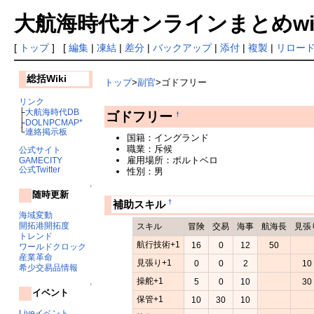
大航海時代オンラインまとめwiki
[
トップ
] [
編集
|
凍結
|
差分
|
バックアップ
|
添付
|
複製
|
リロー
総括Wiki
トップ
>
副官
>ゴドフリー
リンク
├
大航海時代DB
ゴドフリー
†
├
DOLNPCMAP*
└
連絡掲示板
国籍：イングランド
職業：斥候
公式サイト
雇用場所：ポルトベロ
GAMECITY
公式Twitter
性別：男
↑
随時更新
†
補助スキル
海域変動
開拓港開拓度
スキル
冒険
交易
海事
航海長
見張
トレンド
航行技術+1
16
0
12
50
ワールドクロック
産業革命
見張り+1
0
0
2
10
希少交易品情報
操舵+1
5
0
10
30
↑
イベント
保管+1
10
30
10
Liveイベント