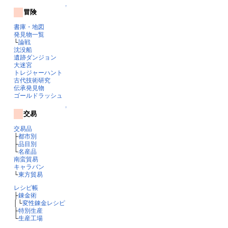
↑
冒険
書庫・地図
発見物一覧
└
論戦
沈没船
遺跡ダンジョン
大迷宮
トレジャーハント
古代技術研究
伝承発見物
ゴールドラッシュ
↑
交易
交易品
├
都市別
├
品目別
└
名産品
南蛮貿易
キャラバン
└
東方貿易
レシピ帳
├
錬金術
│└
変性錬金レシピ
├
特別生産
└
生産工場