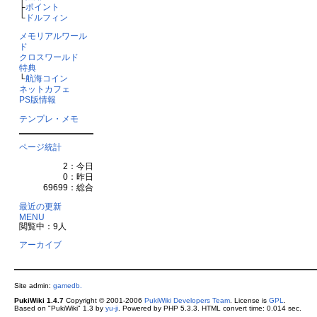
├
ポイント
└
ドルフィン
メモリアルワール
ド
クロスワールド
特典
└
航海コイン
ネットカフェ
PS版情報
テンプレ・メモ
ページ統計
2：今日
0：昨日
69699：総合
最近の更新
MENU
閲覧中：9人
アーカイブ
Site admin:
gamedb.
PukiWiki 1.4.7
Copyright © 2001-2006
PukiWiki Developers Team
. License is
GPL
.
Based on "PukiWiki" 1.3 by
yu-ji
. Powered by PHP 5.3.3. HTML convert time: 0.014 sec.