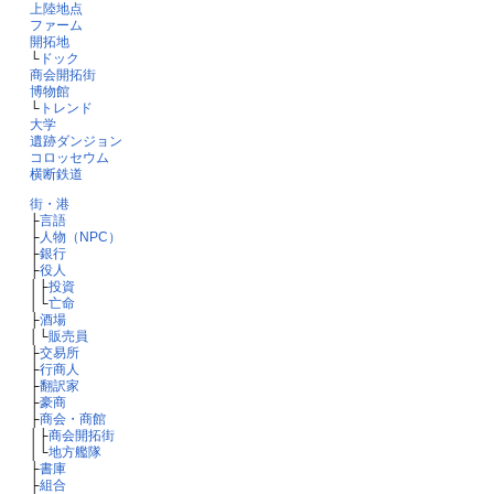
上陸地点
ファーム
開拓地
└
ドック
商会開拓街
博物館
└
トレンド
大学
遺跡ダンジョン
コロッセウム
横断鉄道
街・港
├
言語
├
人物（NPC）
├
銀行
├
役人
│├
投資
│└
亡命
├
酒場
│└
販売員
├
交易所
├
行商人
├
翻訳家
├
豪商
├
商会・商館
│├
商会開拓街
│└
地方艦隊
├
書庫
├
組合