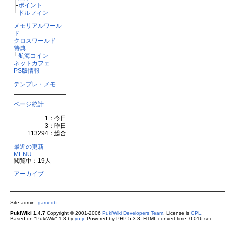
├
ポイント
└
ドルフィン
メモリアルワール
ド
クロスワールド
特典
└
航海コイン
ネットカフェ
PS版情報
テンプレ・メモ
ページ統計
1：今日
3：昨日
113294：総合
最近の更新
MENU
閲覧中：19人
アーカイブ
Site admin:
gamedb.
PukiWiki 1.4.7
Copyright © 2001-2006
PukiWiki Developers Team
. License is
GPL
.
Based on "PukiWiki" 1.3 by
yu-ji
. Powered by PHP 5.3.3. HTML convert time: 0.016 sec.