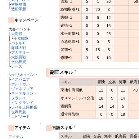
回避+1
5
1
20
50
├
密輸船団
└
造船革新
織物取引+1
3
20
3
↑
防御+1
0
6
12
キャンペーン
砲術+1
0
0
15
大会イベント
水平射撃+1
├
大海戦
0
0
25
│└
王立艦隊
応急処置+1
3
0
5
├
バトルＣ
├
海賊大戦
警戒+1
5
15
5
├
アカデミー
├
大投資戦
修理+1
3
5
10
├
文化投資
└
レース
†
副官スキル
シナリオイベント
├
イスパニア
スキル
冒険
交易
海事
航海
├
ポルトガル
├
ヴェネツィア
東地中海回航
12
6
11
40
├
ネーデルラント
├
フランス
オスマントルコ交信
18
5
14
├
イングランド
猫飼育
14
14
5
├
レベル上限拡張
├
世界周航
通常弾防御
0
0
18
└
エピソード
↑
†
アイテム
言語スキル
スキル
冒険
交易
海事
航海長
見張
アイテム