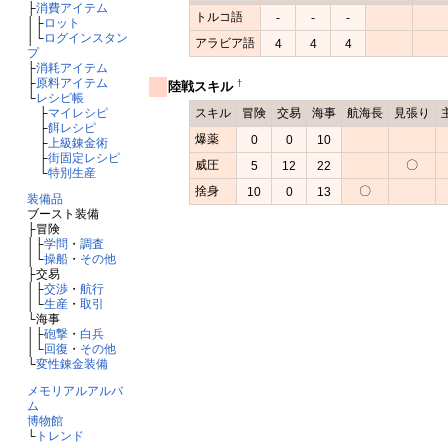
├
消費アイテム
トルコ語
-
-
-
│├
ロット
│└
ログインスタン
アラビア語
4
4
4
プ
├
消耗アイテム
├
原料アイテム
†
陸戦スキル
└
レシピ帳
├
マイレシピ
スキル
冒険
交易
海事
航海長
見張り
├
餌レシピ
爆薬
0
0
10
├
上級錬金術
├
街固定レシピ
威圧
〇
5
12
22
└
特別生産
捨身
〇
10
0
13
装備品
ブースト装備
├冒険
│├
学問
・
調査
│└
操船
・
その他
├交易
│├
交渉
・
航行
│└
生産
・
取引
└海事
│├
砲撃
・
白兵
│└
回復
・
その他
└
変性錬金装備
メモリアルアルバ
ム
博物館
└
トレンド