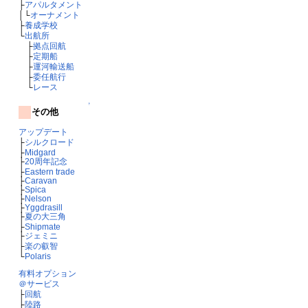
├
アパルタメント
│└
オーナメント
├
養成学校
└
出航所
├
拠点回航
├
定期船
├
運河輸送船
├
委任航行
└
レース
↑
その他
アップデート
├
シルクロード
├
Midgard
├
20周年記念
├
Eastern trade
├
Caravan
├
Spica
├
Nelson
├
Yggdrasill
├
夏の大三角
├
Shipmate
├
ジェミニ
├
楽の叡智
└
Polaris
有料オプション
＠サービス
├
回航
├
陸路