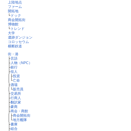
上陸地点
ファーム
開拓地
└
ドック
商会開拓街
博物館
└
トレンド
大学
遺跡ダンジョン
コロッセウム
横断鉄道
街・港
├
言語
├
人物（NPC）
├
銀行
├
役人
│├
投資
│└
亡命
├
酒場
│└
販売員
├
交易所
├
行商人
├
翻訳家
├
豪商
├
商会・商館
│├
商会開拓街
│└
地方艦隊
├
書庫
├
組合