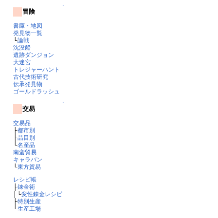
↑
冒険
書庫・地図
発見物一覧
└
論戦
沈没船
遺跡ダンジョン
大迷宮
トレジャーハント
古代技術研究
伝承発見物
ゴールドラッシュ
↑
交易
交易品
├
都市別
├
品目別
└
名産品
南蛮貿易
キャラバン
└
東方貿易
レシピ帳
├
錬金術
│└
変性錬金レシピ
├
特別生産
└
生産工場