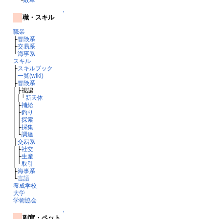
↑
職・スキル
職業
├
冒険系
├
交易系
└
海事系
スキル
├
スキルブック
├
一覧(wiki)
├
冒険系
│├視認
││└
新天体
│├
補給
│├
釣り
│├
探索
│├
採集
│└
調達
├
交易系
│├
社交
│├
生産
│└
取引
├
海事系
└
言語
養成学校
大学
学術協会
↑
副官・ペット