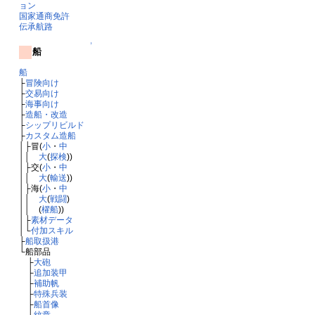
ョン
国家通商免許
伝承航路
↑
船
船
├
冒険向け
├
交易向け
├
海事向け
├
造船・改造
├
シップリビルド
├
カスタム造船
│├冒(
小
・
中
││
大
(
探検
))
│├交(
小
・
中
││
大
(
輸送
))
│├海(
小
・
中
││
大
(
戦闘
)
││ (
櫂船
))
│├
素材データ
│└
付加スキル
├
船取扱港
└船部品
├
大砲
├
追加装甲
├
補助帆
├
特殊兵装
├
船首像
└
紋章