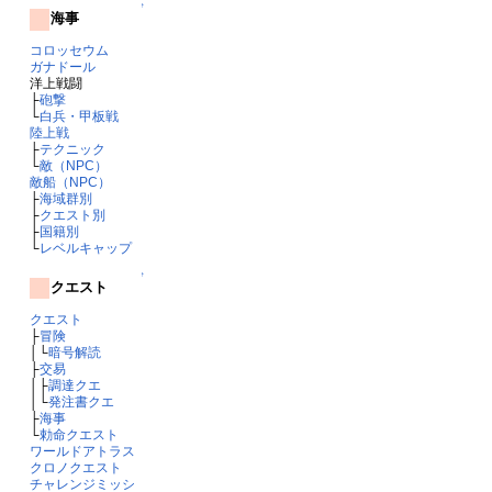
↑
海事
コロッセウム
ガナドール
洋上戦闘
├
砲撃
└
白兵・甲板戦
陸上戦
├
テクニック
└
敵（NPC）
敵船（NPC）
├
海域群別
├
クエスト別
├
国籍別
└
レベルキャップ
↑
クエスト
クエスト
├
冒険
│└
暗号解読
├
交易
│├
調達クエ
│└
発注書クエ
├
海事
└
勅命クエスト
ワールドアトラス
クロノクエスト
チャレンジミッシ