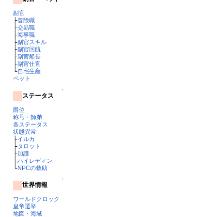
副官
├
冒険職
├
交易職
├
海事職
├
副官スキル
├
副官回航
├
副官船長
├
副官仕官
└
自宅生産
ペット
↑
ステータス
爵位
称号・師弟
各ステータス
状態異常
├
イルカ
├
タロット
├
加護
├
ハイレディン
└
NPCの救助
↑
世界情報
ワールドクロック
皇帝選挙
地図・海域