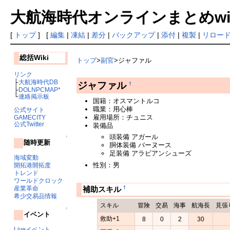
大航海時代オンラインまとめwiki
[
トップ
] [
編集
|
凍結
|
差分
|
バックアップ
|
添付
|
複製
|
リロー
総括Wiki
トップ
>
副官
>ジャファル
リンク
├
大航海時代DB
ジャファル
†
├
DOLNPCMAP*
└
連絡掲示板
国籍：オスマントルコ
職業：用心棒
公式サイト
雇用場所：チュニス
GAMECITY
公式Twitter
装備品
頭装備 アガール
↑
随時更新
胴体装備 バーヌース
足装備 アラビアンシューズ
海域変動
性別：男
開拓港開拓度
トレンド
ワールドクロック
†
補助スキル
産業革命
希少交易品情報
スキル
冒険
交易
海事
航海長
見張
↑
イベント
救助+1
8
0
2
30
Liveイベント