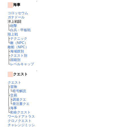
↑
海事
コロッセウム
ガナドール
洋上戦闘
├
砲撃
└
白兵・甲板戦
陸上戦
├
テクニック
└
敵（NPC）
敵船（NPC）
├
海域群別
├
クエスト別
├
国籍別
└
レベルキャップ
↑
クエスト
クエスト
├
冒険
│└
暗号解読
├
交易
│├
調達クエ
│└
発注書クエ
├
海事
└
勅命クエスト
ワールドアトラス
クロノクエスト
チャレンジミッシ