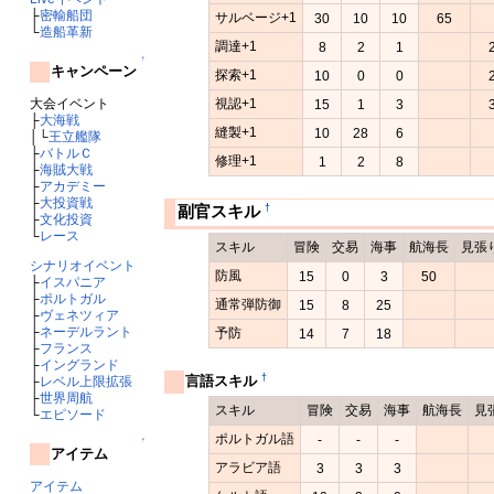
├
密輸船団
サルベージ+1
30
10
10
65
└
造船革新
調達+1
8
2
1
↑
キャンペーン
探索+1
10
0
0
視認+1
大会イベント
15
1
3
├
大海戦
縫製+1
10
28
6
│└
王立艦隊
├
バトルＣ
修理+1
1
2
8
├
海賊大戦
├
アカデミー
├
大投資戦
†
副官スキル
├
文化投資
└
レース
スキル
冒険
交易
海事
航海長
見張
シナリオイベント
防風
15
0
3
50
├
イスパニア
├
ポルトガル
通常弾防御
15
8
25
├
ヴェネツィア
├
ネーデルラント
予防
14
7
18
├
フランス
├
イングランド
†
言語スキル
├
レベル上限拡張
├
世界周航
スキル
冒険
交易
海事
航海長
見
└
エピソード
ポルトガル語
-
-
-
↑
アイテム
アラビア語
3
3
3
アイテム