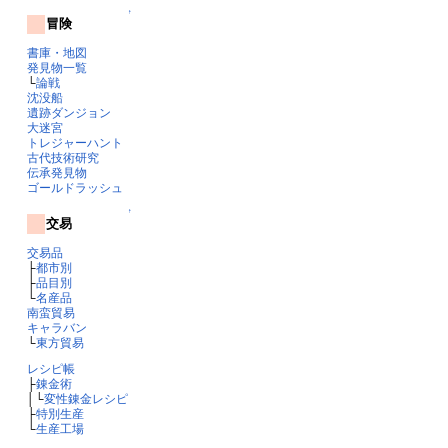
↑
冒険
書庫・地図
発見物一覧
└
論戦
沈没船
遺跡ダンジョン
大迷宮
トレジャーハント
古代技術研究
伝承発見物
ゴールドラッシュ
↑
交易
交易品
├
都市別
├
品目別
└
名産品
南蛮貿易
キャラバン
└
東方貿易
レシピ帳
├
錬金術
│└
変性錬金レシピ
├
特別生産
└
生産工場