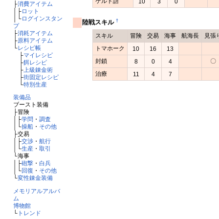
ケルト語
10
3
0
├
消費アイテム
│├
ロット
│└
ログインスタン
†
陸戦スキル
プ
├
消耗アイテム
スキル
冒険
交易
海事
航海長
見張
├
原料アイテム
└
レシピ帳
トマホーク
10
16
13
├
マイレシピ
封鎖
〇
8
0
4
├
餌レシピ
├
上級錬金術
治療
11
4
7
├
街固定レシピ
└
特別生産
装備品
ブースト装備
├冒険
│├
学問
・
調査
│└
操船
・
その他
├交易
│├
交渉
・
航行
│└
生産
・
取引
└海事
│├
砲撃
・
白兵
│└
回復
・
その他
└
変性錬金装備
メモリアルアルバ
ム
博物館
└
トレンド