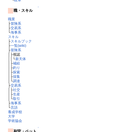
↑
職・スキル
職業
├
冒険系
├
交易系
└
海事系
スキル
├
スキルブック
├
一覧(wiki)
├
冒険系
│├視認
││└
新天体
│├
補給
│├
釣り
│├
探索
│├
採集
│└
調達
├
交易系
│├
社交
│├
生産
│└
取引
├
海事系
└
言語
養成学校
大学
学術協会
↑
副官・ペット