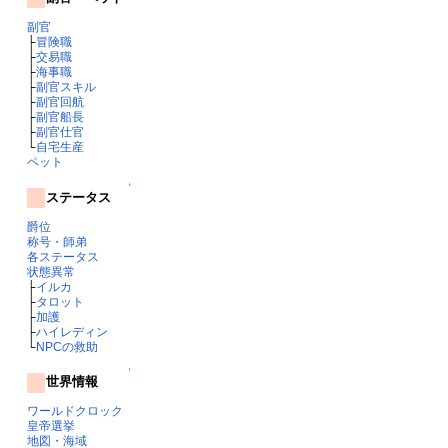
副官
├
冒険職
├
交易職
├
海事職
├
副官スキル
├
副官回航
├
副官船長
├
副官仕官
└
自宅生産
ペット
↑
ステータス
爵位
称号・師弟
各ステータス
状態異常
├
イルカ
├
タロット
├
加護
├
ハイレディン
└
NPCの救助
↑
世界情報
ワールドクロック
皇帝選挙
地図・海域