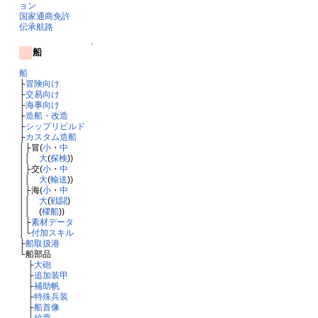
ョン
国家通商免許
伝承航路
↑
船
船
├
冒険向け
├
交易向け
├
海事向け
├
造船・改造
├
シップリビルド
├
カスタム造船
│├冒(
小
・
中
││
大
(
探検
))
│├交(
小
・
中
││
大
(
輸送
))
│├海(
小
・
中
││
大
(
戦闘
)
││ (
櫂船
))
│├
素材データ
│└
付加スキル
├
船取扱港
└船部品
├
大砲
├
追加装甲
├
補助帆
├
特殊兵装
├
船首像
└
紋章