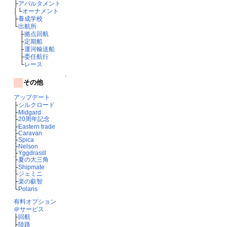
├
アパルタメント
│└
オーナメント
├
養成学校
└
出航所
├
拠点回航
├
定期船
├
運河輸送船
├
委任航行
└
レース
↑
その他
アップデート
├
シルクロード
├
Midgard
├
20周年記念
├
Eastern trade
├
Caravan
├
Spica
├
Nelson
├
Yggdrasill
├
夏の大三角
├
Shipmate
├
ジェミニ
├
楽の叡智
└
Polaris
有料オプション
＠サービス
├
回航
├
陸路