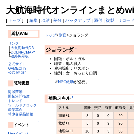
大航海時代オンラインまとめwiki
[
トップ
] [
編集
|
凍結
|
差分
|
バックアップ
|
添付
|
複製
|
リロー
総括Wiki
トップ
>
副官
>ジョランダ
リンク
├
大航海時代DB
ジョランダ
†
├
DOLNPCMAP*
└
連絡掲示板
国籍：ポルトガル
職業：地図職人
公式サイト
雇用場所：リスボン
GAMECITY
公式Twitter
性別：女 おっとり口調
↑
※
NPC救助
が必要。
随時更新
海域変動
開拓港開拓度
†
補助スキル
トレンド
ワールドクロック
スキル
冒険
交易
海事
航海長
見
産業革命
希少交易品情報
測量+1
3
0
0
20
↑
救助+1
5
0
3
30
イベント
地理学+1
10
3
3
30
Liveイベント