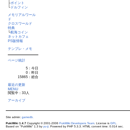
├
ポイント
└
ドルフィン
メモリアルワール
ド
クロスワールド
特典
└
航海コイン
ネットカフェ
PS版情報
テンプレ・メモ
ページ統計
5：今日
0：昨日
15865：総合
最近の更新
MENU
閲覧中：33人
アーカイブ
Site admin:
gamedb.
PukiWiki 1.4.7
Copyright © 2001-2006
PukiWiki Developers Team
. License is
GPL
.
Based on "PukiWiki" 1.3 by
yu-ji
. Powered by PHP 5.3.3. HTML convert time: 0.014 sec.