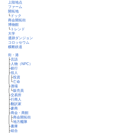
上陸地点
ファーム
開拓地
└
ドック
商会開拓街
博物館
└
トレンド
大学
遺跡ダンジョン
コロッセウム
横断鉄道
街・港
├
言語
├
人物（NPC）
├
銀行
├
役人
│├
投資
│└
亡命
├
酒場
│└
販売員
├
交易所
├
行商人
├
翻訳家
├
豪商
├
商会・商館
│├
商会開拓街
│└
地方艦隊
├
書庫
├
組合