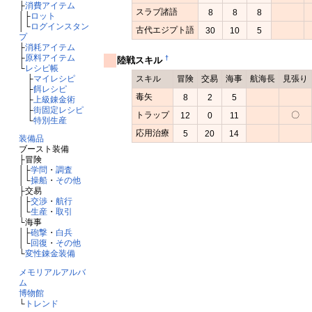
├
消費アイテム
スラブ諸語
8
8
8
│├
ロット
│└
ログインスタン
古代エジプト語
30
10
5
プ
├
消耗アイテム
├
原料アイテム
†
陸戦スキル
└
レシピ帳
├
マイレシピ
スキル
冒険
交易
海事
航海長
見張り
├
餌レシピ
毒矢
8
2
5
├
上級錬金術
├
街固定レシピ
トラップ
〇
12
0
11
└
特別生産
応用治療
5
20
14
装備品
ブースト装備
├冒険
│├
学問
・
調査
│└
操船
・
その他
├交易
│├
交渉
・
航行
│└
生産
・
取引
└海事
│├
砲撃
・
白兵
│└
回復
・
その他
└
変性錬金装備
メモリアルアルバ
ム
博物館
└
トレンド