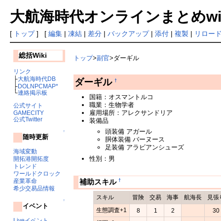
大航海時代オンラインまとめwiki
[
トップ
] [
編集
|
凍結
|
差分
|
バックアップ
|
添付
|
複製
|
リロー
総括Wiki
トップ
>
副官
>ダーギル
リンク
├
大航海時代DB
ダーギル
†
├
DOLNPCMAP*
└
連絡掲示板
国籍：オスマントルコ
職業：生物学者
公式サイト
雇用場所：アレクサンドリア
GAMECITY
公式Twitter
装備品
頭装備 アガール
↑
随時更新
胴体装備 バーヌース
足装備 アラビアンシューズ
海域変動
性別：男
開拓港開拓度
トレンド
ワールドクロック
†
補助スキル
産業革命
希少交易品情報
スキル
冒険
交易
海事
航海長
見張
↑
イベント
生態調査+1
8
1
2
30
Liveイベント