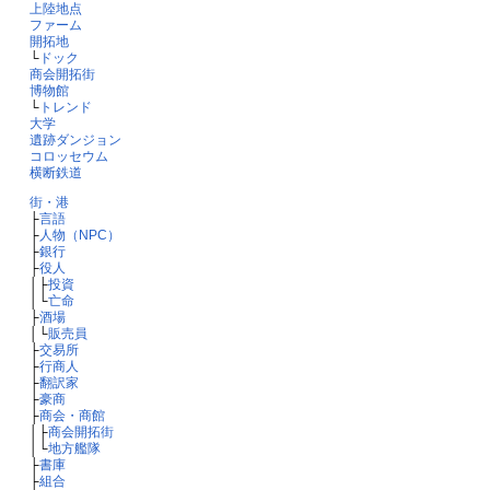
上陸地点
ファーム
開拓地
└
ドック
商会開拓街
博物館
└
トレンド
大学
遺跡ダンジョン
コロッセウム
横断鉄道
街・港
├
言語
├
人物（NPC）
├
銀行
├
役人
│├
投資
│└
亡命
├
酒場
│└
販売員
├
交易所
├
行商人
├
翻訳家
├
豪商
├
商会・商館
│├
商会開拓街
│└
地方艦隊
├
書庫
├
組合