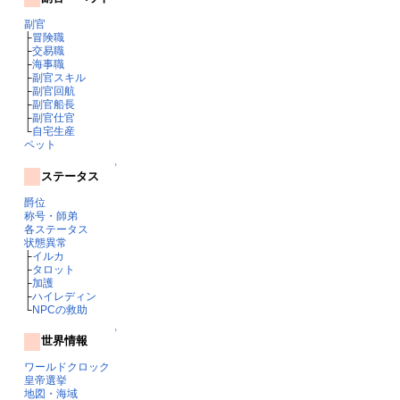
副官
├
冒険職
├
交易職
├
海事職
├
副官スキル
├
副官回航
├
副官船長
├
副官仕官
└
自宅生産
ペット
↑
ステータス
爵位
称号・師弟
各ステータス
状態異常
├
イルカ
├
タロット
├
加護
├
ハイレディン
└
NPCの救助
↑
世界情報
ワールドクロック
皇帝選挙
地図・海域