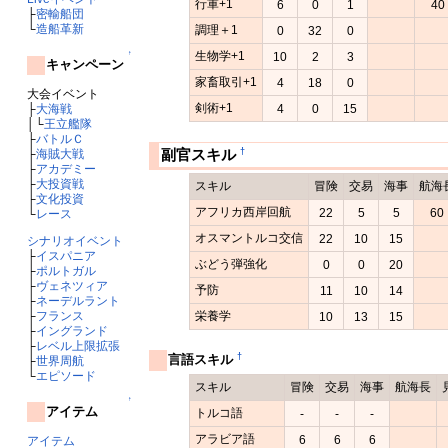
行軍+1
6
0
1
40
├
密輸船団
└
造船革新
調理＋1
0
32
0
↑
生物学+1
10
2
3
キャンペーン
家畜取引+1
4
18
0
大会イベント
剣術+1
├
大海戦
4
0
15
│└
王立艦隊
├
バトルＣ
†
副官スキル
├
海賊大戦
├
アカデミー
├
大投資戦
スキル
冒険
交易
海事
航海
├
文化投資
アフリカ西岸回航
22
5
5
60
└
レース
オスマントルコ交信
22
10
15
シナリオイベント
├
イスパニア
ぶどう弾強化
0
0
20
├
ポルトガル
├
ヴェネツィア
予防
11
10
14
├
ネーデルラント
├
フランス
栄養学
10
13
15
├
イングランド
├
レベル上限拡張
†
言語スキル
├
世界周航
└
エピソード
スキル
冒険
交易
海事
航海長
↑
アイテム
トルコ語
-
-
-
アラビア語
6
6
6
アイテム