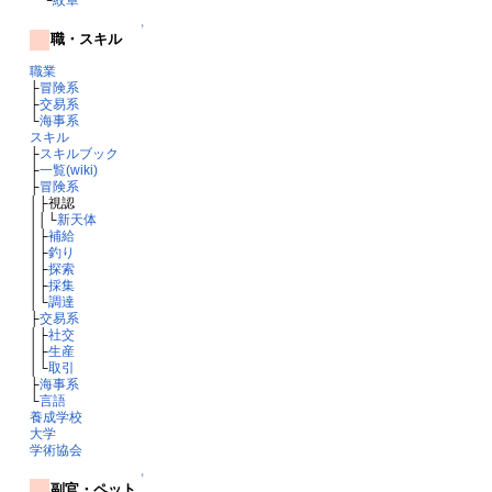
↑
職・スキル
職業
├
冒険系
├
交易系
└
海事系
スキル
├
スキルブック
├
一覧(wiki)
├
冒険系
│├視認
││└
新天体
│├
補給
│├
釣り
│├
探索
│├
採集
│└
調達
├
交易系
│├
社交
│├
生産
│└
取引
├
海事系
└
言語
養成学校
大学
学術協会
↑
副官・ペット