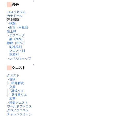
↑
海事
コロッセウム
ガナドール
洋上戦闘
├
砲撃
└
白兵・甲板戦
陸上戦
├
テクニック
└
敵（NPC）
敵船（NPC）
├
海域群別
├
クエスト別
├
国籍別
└
レベルキャップ
↑
クエスト
クエスト
├
冒険
│└
暗号解読
├
交易
│├
調達クエ
│└
発注書クエ
├
海事
└
勅命クエスト
ワールドアトラス
クロノクエスト
チャレンジミッシ