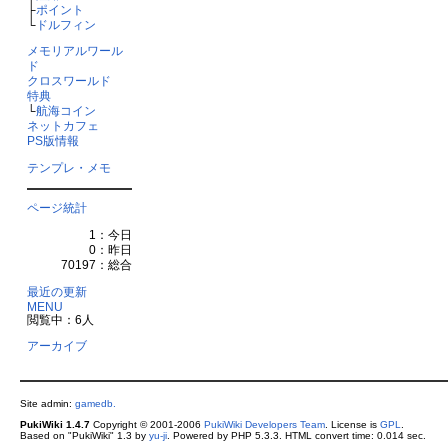
├
ポイント
└
ドルフィン
メモリアルワール
ド
クロスワールド
特典
└
航海コイン
ネットカフェ
PS版情報
テンプレ・メモ
ページ統計
1：今日
0：昨日
70197：総合
最近の更新
MENU
閲覧中：6人
アーカイブ
Site admin:
gamedb.
PukiWiki 1.4.7
Copyright © 2001-2006
PukiWiki Developers Team
. License is
GPL
.
Based on "PukiWiki" 1.3 by
yu-ji
. Powered by PHP 5.3.3. HTML convert time: 0.014 sec.