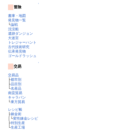
↑
冒険
書庫・地図
発見物一覧
└
論戦
沈没船
遺跡ダンジョン
大迷宮
トレジャーハント
古代技術研究
伝承発見物
ゴールドラッシュ
↑
交易
交易品
├
都市別
├
品目別
└
名産品
南蛮貿易
キャラバン
└
東方貿易
レシピ帳
├
錬金術
│└
変性錬金レシピ
├
特別生産
└
生産工場