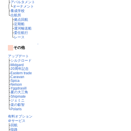
├
アパルタメント
│└
オーナメント
├
養成学校
└
出航所
├
拠点回航
├
定期船
├
運河輸送船
├
委任航行
└
レース
↑
その他
アップデート
├
シルクロード
├
Midgard
├
20周年記念
├
Eastern trade
├
Caravan
├
Spica
├
Nelson
├
Yggdrasill
├
夏の大三角
├
Shipmate
├
ジェミニ
├
楽の叡智
└
Polaris
有料オプション
＠サービス
├
回航
├
陸路