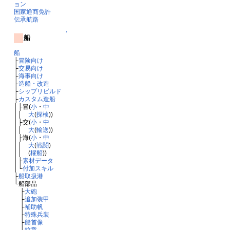
ョン
国家通商免許
伝承航路
↑
船
船
├
冒険向け
├
交易向け
├
海事向け
├
造船・改造
├
シップリビルド
├
カスタム造船
│├冒(
小
・
中
││
大
(
探検
))
│├交(
小
・
中
││
大
(
輸送
))
│├海(
小
・
中
││
大
(
戦闘
)
││ (
櫂船
))
│├
素材データ
│└
付加スキル
├
船取扱港
└船部品
├
大砲
├
追加装甲
├
補助帆
├
特殊兵装
├
船首像
└
紋章