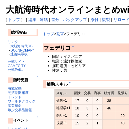
大航海時代オンラインまとめwiki
[
トップ
] [
編集
|
凍結
|
差分
|
バックアップ
|
添付
|
複製
|
リロー
総括Wiki
トップ
>
副官
>フェデリコ
リンク
├
大航海時代DB
フェデリコ
†
├
DOLNPCMAP*
└
連絡掲示板
国籍：イスパニア
職業：遠洋探検家
公式サイト
雇用場所：セビリア
GAMECITY
公式Twitter
性別：男
↑
随時更新
†
補助スキル
海域変動
開拓港開拓度
スキル
冒険
交易
海事
航海長
見張り
トレンド
操帆+1
17
0
0
38
ワールドクロック
産業革命
地理学+1
18
3
2
46
希少交易品情報
釣り+1
10
0
0
20
↑
イベント
視認+1
15
2
1
40
Liveイベント