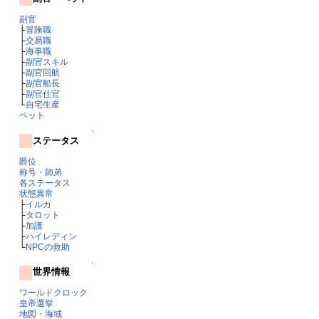
副官
├
冒険職
├
交易職
├
海事職
├
副官スキル
├
副官回航
├
副官船長
├
副官仕官
└
自宅生産
ペット
↑
ステータス
爵位
称号・師弟
各ステータス
状態異常
├
イルカ
├
タロット
├
加護
├
ハイレディン
└
NPCの救助
↑
世界情報
ワールドクロック
皇帝選挙
地図・海域