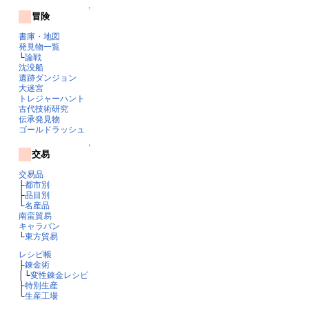
↑
冒険
書庫・地図
発見物一覧
└
論戦
沈没船
遺跡ダンジョン
大迷宮
トレジャーハント
古代技術研究
伝承発見物
ゴールドラッシュ
↑
交易
交易品
├
都市別
├
品目別
└
名産品
南蛮貿易
キャラバン
└
東方貿易
レシピ帳
├
錬金術
│└
変性錬金レシピ
├
特別生産
└
生産工場