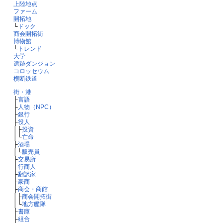
上陸地点
ファーム
開拓地
└
ドック
商会開拓街
博物館
└
トレンド
大学
遺跡ダンジョン
コロッセウム
横断鉄道
街・港
├
言語
├
人物（NPC）
├
銀行
├
役人
│├
投資
│└
亡命
├
酒場
│└
販売員
├
交易所
├
行商人
├
翻訳家
├
豪商
├
商会・商館
│├
商会開拓街
│└
地方艦隊
├
書庫
├
組合