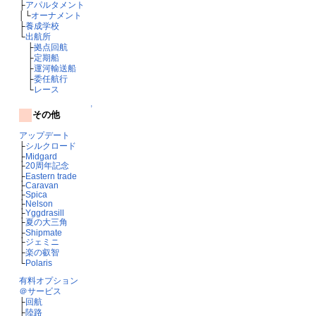
├
アパルタメント
│└
オーナメント
├
養成学校
└
出航所
├
拠点回航
├
定期船
├
運河輸送船
├
委任航行
└
レース
↑
その他
アップデート
├
シルクロード
├
Midgard
├
20周年記念
├
Eastern trade
├
Caravan
├
Spica
├
Nelson
├
Yggdrasill
├
夏の大三角
├
Shipmate
├
ジェミニ
├
楽の叡智
└
Polaris
有料オプション
＠サービス
├
回航
├
陸路