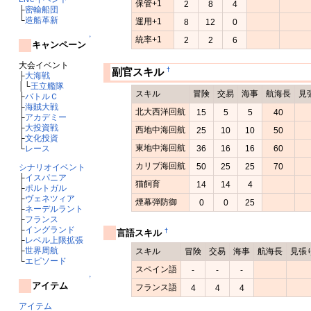
保管+1
2
8
4
├
密輸船団
└
造船革新
運用+1
8
12
0
↑
統率+1
2
2
6
キャンペーン
大会イベント
†
副官スキル
├
大海戦
│└
王立艦隊
スキル
冒険
交易
海事
航海長
見
├
バトルＣ
├
海賊大戦
北大西洋回航
15
5
5
40
├
アカデミー
├
大投資戦
西地中海回航
25
10
10
50
├
文化投資
東地中海回航
└
レース
36
16
16
60
カリブ海回航
50
25
25
70
シナリオイベント
├
イスパニア
猫飼育
14
14
4
├
ポルトガル
├
ヴェネツィア
煙幕弾防御
0
0
25
├
ネーデルラント
├
フランス
├
イングランド
†
言語スキル
├
レベル上限拡張
├
世界周航
スキル
冒険
交易
海事
航海長
見張
└
エピソード
スペイン語
-
-
-
↑
アイテム
フランス語
4
4
4
アイテム