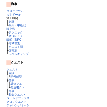
↑
海事
コロッセウム
ガナドール
洋上戦闘
├
砲撃
└
白兵・甲板戦
陸上戦
├
テクニック
└
敵（NPC）
敵船（NPC）
├
海域群別
├
クエスト別
├
国籍別
└
レベルキャップ
↑
クエスト
クエスト
├
冒険
│└
暗号解読
├
交易
│├
調達クエ
│└
発注書クエ
├
海事
└
勅命クエスト
ワールドアトラス
クロノクエスト
チャレンジミッシ