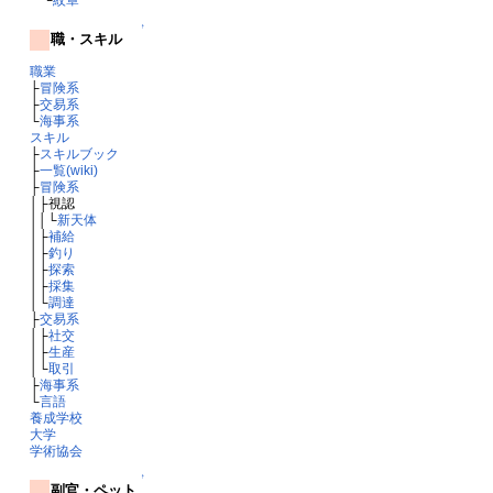
↑
職・スキル
職業
├
冒険系
├
交易系
└
海事系
スキル
├
スキルブック
├
一覧(wiki)
├
冒険系
│├視認
││└
新天体
│├
補給
│├
釣り
│├
探索
│├
採集
│└
調達
├
交易系
│├
社交
│├
生産
│└
取引
├
海事系
└
言語
養成学校
大学
学術協会
↑
副官・ペット