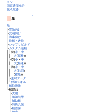
ョン
国家通商免許
伝承航路
↑
船
船
├
冒険向け
├
交易向け
├
海事向け
├
造船・改造
├
シップリビルド
├
カスタム造船
│├冒(
小
・
中
││
大
(
探検
))
│├交(
小
・
中
││
大
(
輸送
))
│├海(
小
・
中
││
大
(
戦闘
)
││ (
櫂船
))
│├
素材データ
│└
付加スキル
├
船取扱港
└船部品
├
大砲
├
追加装甲
├
補助帆
├
特殊兵装
├
船首像
└
紋章