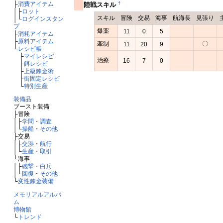
├
消費アイテム
†
陸戦スキル
│├
ロット
スキル
冒険
交易
海事
航海長
見張り
│└
ログインスタン
プ
爆薬
11
0
5
├
消耗アイテム
├
原料アイテム
牽制
〇
11
20
9
└
レシピ帳
├
マイレシピ
治療
16
7
0
├
餌レシピ
├
上級錬金術
├
街固定レシピ
└
特別生産
装備品
ブースト装備
├冒険
│├
学問
・
調査
│└
操船
・
その他
├交易
│├
交渉
・
航行
│└
生産
・
取引
└海事
│├
砲撃
・
白兵
│└
回復
・
その他
└
変性錬金装備
メモリアルアルバ
ム
博物館
└
トレンド