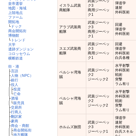
武装ジーベッ
弾道学
皇帝選挙
イスラム武装
ク3
速射
地図・海域
商船隊
商用ジーベッ
外科医術
上陸地点
ク1
ファーム
開拓地
武装ジーベッ
回避
└
ドック
アラブ武装商
ク3
弾道学
商会開拓街
船隊
商用ジーベッ
外科医術
博物館
ク1
└
トレンド
武装ジーベッ
回避
大学
スエズ武装商
ク3
弾道学
遺跡ダンジョン
船隊
商用ジーベッ
外科医術
コロッセウム
ク1
白兵各種
横断鉄道
水平射撃
街・港
武装ジーベッ
外科医術
├
言語
ペルシャ湾海
ク2
戦術
├
人物（NPC）
賊
ジーベック2
突撃
├
銀行
ラム有り
├
役人
│├
投資
水平射撃
│└
亡命
武装ジーベッ
外科医術
├
酒場
ペルシャ湾海
ク2
戦術
│└
販売員
賊
ジーベック2
突撃
├
交易所
ラム有り
├
行商人
├
翻訳家
弾道学
├
豪商
武装ジーベッ
速射
├
商会・商館
ホルムズ旅団
ク3
外科医術
│├
商会開拓街
ジーベック1
白兵スキル
│└
地方艦隊
なし