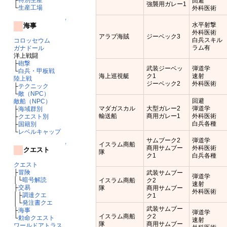
回避
強襲用ガレー1
└
生産工場
外科医術
↑
水平射撃
海事
外科医術
アラブ海賊
ジーベック3
白兵スキル
コロッセウム
ラム有
ガナドール
洋上戦闘
├
砲撃
武装ジーベッ
弾道学
└
白兵・甲板戦
海上巡視艇
ク1
速射
陸上戦
ジーベック2
外科医術
├
テクニック
└
敵（NPC）
回避
敵船（NPC）
マダガスカル
大型ガレー2
弾道学
├
海域群別
輸送船
商用ガレー1
外科医術
├
クエスト別
白兵各種
├
国籍別
└
レベルキャップ
サムブーク2
弾道学
イスラム商船
↑
商用サムブー
外科医術
クエスト
隊
ク1
白兵各種
クエスト
├
冒険
武装サムブー
弾道学
│└
暗号解読
イスラム商船
ク2
速射
├
交易
隊
商用サムブー
外科医術
│├
調達クエ
ク1
│└
発注書クエ
武装サムブー
├
海事
弾道学
イスラム商船
ク2
└
勅命クエスト
速射
隊
商用サムブー
ワールドアトラス