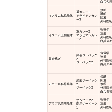
白兵各
接舷
重ガレー1
漕船
イスラム私掠艦隊
アラビアンガレ
回避
ー3
外科医
弾道学
重ガレー2
速射
イスラム王朝艦隊
アラビアンガレ
外科医
ー2
白兵ス
弾道学
武装ジーベック
速射
賞金稼ぎ
2
外科医
ジーベック2
白兵ス
接舷
回避
武装ジーベック
ムガール私掠艦隊
修理
2
ジーベック2
外科医
白兵各
弾道学
サムブーク2
アラブ武装商船隊
速射
商用ジーベック
外科医
1