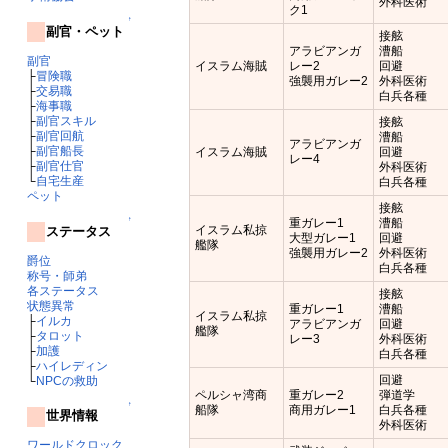
外科医術
ク1
↑
副官・ペット
接舷
アラビアンガ
漕船
副官
イスラム海賊
レー2
回避
├
冒険職
強襲用ガレー2
外科医術
├
交易職
白兵各種
├
海事職
├
副官スキル
接舷
├
副官回航
漕船
アラビアンガ
├
副官船長
イスラム海賊
回避
レー4
├
副官仕官
外科医術
└
自宅生産
白兵各種
ペット
接舷
↑
重ガレー1
漕船
イスラム私掠
ステータス
大型ガレー1
回避
艦隊
強襲用ガレー2
外科医術
爵位
白兵各種
称号・師弟
各ステータス
接舷
状態異常
重ガレー1
漕船
イスラム私掠
├
イルカ
アラビアンガ
回避
艦隊
├
タロット
レー3
外科医術
├
加護
白兵各種
├
ハイレディン
回避
└
NPCの救助
ペルシャ湾商
重ガレー2
弾道学
↑
船隊
商用ガレー1
白兵各種
世界情報
外科医術
ワールドクロック