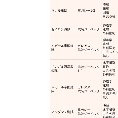
漕船
接舷
マナル旅団
重ガレー1-2
回避
白兵各種
弾道学
セイロン海賊
武装ジーベック
速射
外科医術
弾道学
速射
ムガール帝国艦
ガレアス
外科医術
隊
武装ジーベック
白兵スキ
無し
水平射撃
ベンガル湾武装
貫通
武装ジーベック
艦隊
白兵各種
1-2
外科医術
弾道学
速射
ムガール帝国艦
ガレアス
外科医術
隊
武装ジーベック
白兵スキ
無し
漕船
重ガレー
水平射撃
アンダマン海賊
武装ジーベック
白兵各種
外科医術