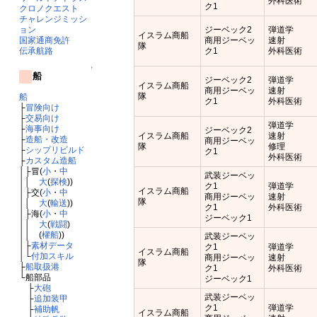
外科医術
ク1
クロノクエスト
チャレンジミッシ
ョン
ジーベック2
弾道学
イスラム商船
国家通商免許
商用ジーベッ
速射
隊
伝承航路
ク1
外科医術
↑
船
ジーベック2
弾道学
イスラム商船
商用ジーベッ
速射
隊
船
ク1
外科医術
├
冒険向け
├
交易向け
弾道学
├
海事向け
ジーベック2
イスラム商船
速射
├
造船・改造
商用ジーベッ
隊
修理
├
シップリビルド
ク1
外科医術
├
カスタム造船
│├冒(
小
・
中
武装ジーベッ
││
大
(
探検
))
ク1
弾道学
イスラム商船
│├交(
小
・
中
商用ジーベッ
速射
隊
││
大
(
輸送
))
ク1
外科医術
│├海(
小
・
中
ジーベック1
││
大
(
戦闘
)
││ (
櫂船
))
武装ジーベッ
│├
素材データ
ク1
弾道学
イスラム商船
│└
付加スキル
商用ジーベッ
速射
隊
├
船取扱港
ク1
外科医術
└船部品
ジーベック1
├
大砲
武装ジーベッ
├
追加装甲
ク1
弾道学
├
補助帆
イスラム商船