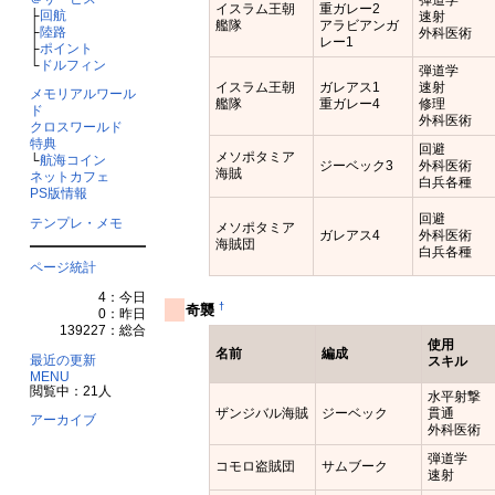
イスラム王朝
重ガレー2
├
回航
速射
艦隊
アラビアンガ
├
陸路
外科医術
レー1
├
ポイント
└
ドルフィン
弾道学
イスラム王朝
ガレアス1
速射
メモリアルワール
艦隊
重ガレー4
修理
ド
外科医術
クロスワールド
特典
回避
メソポタミア
└
航海コイン
ジーベック3
外科医術
海賊
ネットカフェ
白兵各種
PS版情報
回避
テンプレ・メモ
メソポタミア
ガレアス4
外科医術
海賊団
白兵各種
ページ統計
4：今日
†
奇襲
0：昨日
139227：総合
使用
名前
編成
最近の更新
スキル
MENU
閲覧中：21人
水平射撃
ザンジバル海賊
ジーベック
貫通
アーカイブ
外科医術
弾道学
コモロ盗賊団
サムブーク
速射