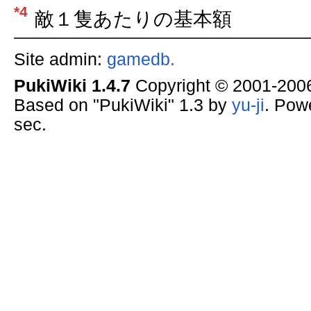
*4
敵１隻あたりの基本額
Site admin:
gamedb.
PukiWiki 1.4.7
Copyright © 2001-20
Based on "PukiWiki" 1.3 by
yu-ji
. Pow
sec.