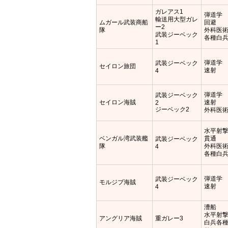
ガレアス1
弾道学
輸送用大型ガレ
ムガール武装商船
回避
ー2
隊
外科医
武装ジーベック
各種白
1
弾道学
武装ジーベック
セイロン旅団
速射
4
弾道学
武装ジーベック
セイロン海賊
速射
2
ジーベック2
外科医
水平射
ベンガル湾武装艦
貫通
武装ジーベック
隊
外科医
4
各種白
弾道学
武装ジーベック
モルジブ海賊
速射
4
漕船
水平射
アングリア海賊
重ガレー3
白兵各