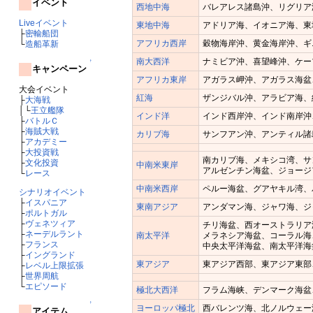
イベント
西地中海
バレアレス諸島沖、リグリア
Liveイベント
東地中海
アドリア海、イオニア海、東
├
密輸船団
アフリカ西岸
穀物海岸沖、黄金海岸沖、ギ
└
造船革新
南大西洋
ナミビア沖、喜望峰沖、ケー
↑
キャンペーン
アフリカ東岸
アガラス岬沖、アガラス海盆
大会イベント
紅海
ザンジバル沖、アラビア海、
├
大海戦
│└
王立艦隊
インド洋
インド西岸沖、インド南岸沖
├
バトルＣ
├
海賊大戦
カリブ海
サンフアン沖、アンティル諸
├
アカデミー
├
大投資戦
南カリブ海、メキシコ湾、サ
├
文化投資
中南米東岸
アルゼンチン海盆、ジョージ
└
レース
中南米西岸
ペルー海盆、グアヤキル湾、
シナリオイベント
├
イスパニア
東南アジア
アンダマン海、ジャワ海、ジ
├
ポルトガル
├
ヴェネツィア
チリ海盆、西オーストラリア
├
ネーデルラント
南太平洋
メラネシア海盆、コーラル海
├
フランス
中央太平洋海盆、南太平洋海
├
イングランド
東アジア
東アジア西部、東アジア東部
├
レベル上限拡張
├
世界周航
└
エピソード
極北大西洋
フラム海峡、デンマーク海盆
↑
ヨーロッパ極北
西バレンツ海、北ノルウェー
アイテム