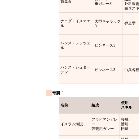
賞金首
重ガレー3
外科医
白兵ス
ナコダ・イスマエ
大型キャラック
弾道学
ル
3
ハンス・レッツェ
ピンネース3
ル
ハンス・シュター
ピンネース3
白兵各
デン
†
奇襲
使用
名前
編成
スキル
アラビアンガレ
接舷
イスラム海賊
ー
漕船
強襲用ガレー
回避