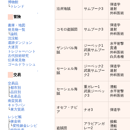
博物館
弾道学
└
トレンド
沿岸海賊
サムブーク3
速射
外科医術
↑
冒険
弾道学
書庫・地図
コモロ盗賊団
サムブーク3
速射
発見物一覧
外科医術
└
論戦
沈没船
遺跡ダンジョン
水平射撃
ジーベック1
大迷宮
ザンジバル海
貫通
武装サムブー
トレジャーハント
賊
外科医術
ク3
古代技術研究
白兵各種
伝承発見物
ゴールドラッシュ
ジーベック2
弾道学
セーシェル海
武装サムブー
速射
↑
賊
交易
ク2
外科医術
交易品
重ガレー1
漕船
├
都市別
セーシェル海
武装ジーベッ
水平射撃
├
品目別
賊
ク3
外科医術
└
名産品
南蛮貿易
キャラバン
オセフ・ナピ
└
東方貿易
ナオ3
弾道学
ア
レシピ帳
├
錬金術
接舷
アラビアンガ
│└
変性錬金レシピ
漕船
盗賊団
レー2
├
特別生産