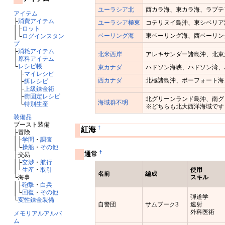
ユーラシア北
西カラ海、東カラ海、ラプテ
アイテム
├
消費アイテム
ユーラシア極東
コテリヌイ島沖、東シベリア
│├
ロット
ベーリング海
東ベーリング海、西ベーリン
│└
ログインスタン
プ
├
消耗アイテム
北米西岸
アレキサンダー諸島沖、北東
├
原料アイテム
└
レシピ帳
東カナダ
ハドソン海峡、ハドソン湾、
├
マイレシピ
西カナダ
北極諸島沖、ボーフォート海
├
餌レシピ
├
上級錬金術
├
街固定レシピ
北グリーンランド島沖、南グ
海域群不明
└
特別生産
※どちらも北大西洋海域です
装備品
ブースト装備
†
紅海
├冒険
│├
学問
・
調査
│└
操船
・
その他
†
通常
├交易
│├
交渉
・
航行
│└
生産
・
取引
使用
名前
編成
└海事
スキル
│├
砲撃
・
白兵
│└
回復
・
その他
弾道学
└
変性錬金装備
自警団
サムブーク3
速射
外科医術
メモリアルアルバ
ム