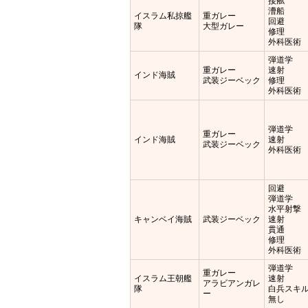
接舷
漕船
イスラム私掠艦
重ガレー
回避
隊
大型ガレー
修理
外科医術
弾道学
重ガレー
速射
インド海賊
武装ジーベック
修理
外科医術
弾道学
重ガレー
インド海賊
速射
武装ジーベック
外科医術
回避
弾道学
水平射撃
キャンベイ海賊
武装ジーベック
速射
貫通
修理
外科医術
弾道学
重ガレー
イスラム王朝艦
速射
アラビアンガレ
隊
白兵スキ
ー
無し