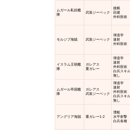
接舷
ムガール私掠艦
武装ジーベック
回避
隊
外科医術
弾道学
モルジブ海賊
武装ジーベック
速射
外科医術
弾道学
速射
イスラム王朝艦
ガレアス
外科医術
隊
重ガレー
白兵スキ
無し
弾道学
速射
ムガール帝国艦
ガレアス
外科医術
隊
武装ジーベック
白兵スキ
無し
漕船
アングリア海賊
重ガレー1-2
水平射撃
白兵各種