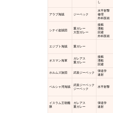
し
水平射撃
アラブ海賊
ジーベック
修理
外科医術
接舷
重ガレー
漕船
シナイ盗賊団
大型ガレー
回避
外科医術
エジプト海賊
重ガレー
接舷
ガレアス
オスマン海軍
漕船
重ガレー
回避
弾道学
ホルムズ旅団
武装ジーベック
速射
武装ジーベック
ペルシャ湾海賊
水平射撃
ジーベック
イスラム王朝艦
ガレアス
弾道学
隊
重ガレー
速射