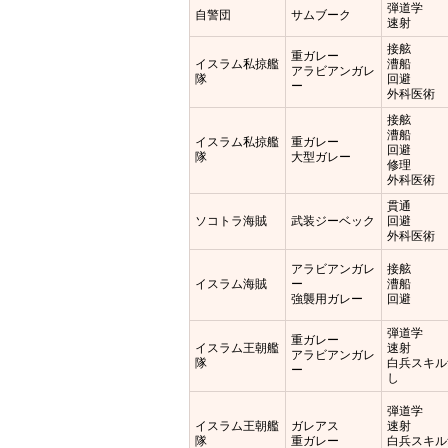
弾道学
自警団
サムブーク
速射
接舷
重ガレー
イスラム私掠艦
漕船
アラビアンガレ
隊
回避
ー
外科医術
接舷
漕船
イスラム私掠艦
重ガレー
回避
隊
大型ガレー
修理
外科医術
貫通
ソコトラ海賊
武装ジーベック
回避
外科医術
アラビアンガレ
接舷
イスラム海賊
ー
漕船
強襲用ガレー
回避
弾道学
重ガレー
イスラム王朝艦
速射
アラビアンガレ
隊
白兵スキル
ー
し
弾道学
イスラム王朝艦
ガレアス
速射
隊
重ガレー
白兵スキル