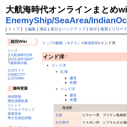
大航海時代オンラインまとめwiki
EnemyShip/SeaArea/IndianO
[
トップ
] [
編集
|
凍結
|
差分
|
バックアップ
|
添付
|
複製
|
リロー
総括Wiki
トップ
>
敵船（ＮＰＣ）
>
海域群別
>インド洋
リンク
├
大航海時代DB
インド洋
†
├
DOLNPCMAP*
└
連絡掲示板
インド洋
公式サイト
紅海
GAMECITY
通常
公式Twitter
奇襲
↑
随時更新
インド洋
通常
海域変動
奇襲
開拓港開拓度
トレンド
海域群
ワールドクロック
産業革命
北海
ビスケー湾、ブリテン島南部
希少交易品情報
北大西洋
リスボン沖、ジブラルタル海
↑