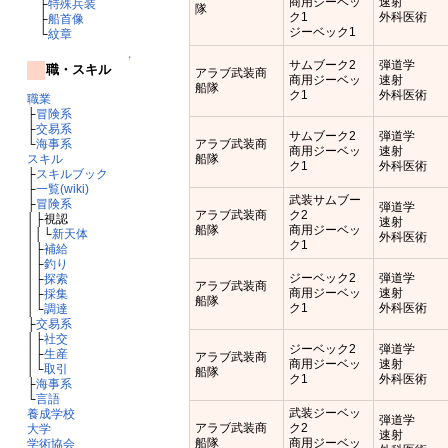
商用ジーベッ
速射
├
特殊兵装
隊
ク1
外科医術
├
船首像
ジーベック1
└
紋章
↑
サムブーク2
弾道学
職・スキル
アラブ武装商
商用ジーベッ
速射
船隊
ク1
外科医術
職業
├
冒険系
├
交易系
サムブーク2
弾道学
└
海事系
アラブ武装商
商用ジーベッ
速射
スキル
船隊
ク1
外科医術
├
スキルブック
├
一覧(wiki)
武装サムブー
├
冒険系
弾道学
アラブ武装商
ク2
│├視認
速射
船隊
商用ジーベッ
││└
新天体
外科医術
ク1
│├
補給
│├
釣り
ジーベック2
弾道学
│├
探索
アラブ武装商
商用ジーベッ
速射
│├
採集
船隊
ク1
外科医術
│└
調達
├
交易系
│├
社交
ジーベック2
弾道学
│├
生産
アラブ武装商
商用ジーベッ
速射
│└
取引
船隊
ク1
外科医術
├
海事系
└
言語
武装ジーベッ
養成学校
弾道学
アラブ武装商
ク2
大学
速射
船隊
商用ジーベッ
学術協会