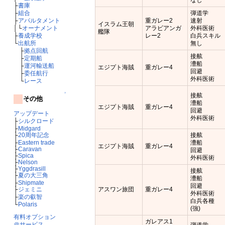
├
書庫
├
組合
弾道学
├
アパルタメント
重ガレー2
速射
イスラム王朝
│└
オーナメント
アラビアンガ
外科医術
艦隊
├
養成学校
レー2
白兵スキル
└
出航所
無し
├
拠点回航
接舷
├
定期船
漕船
├
運河輸送船
エジプト海賊
重ガレー4
回避
├
委任航行
外科医術
└
レース
↑
接舷
その他
漕船
エジプト海賊
重ガレー4
回避
アップデート
外科医術
├
シルクロード
├
Midgard
├
20周年記念
接舷
├
Eastern trade
漕船
エジプト海賊
重ガレー4
├
Caravan
回避
├
Spica
外科医術
├
Nelson
├
Yggdrasill
接舷
├
夏の大三角
漕船
├
Shipmate
回避
├
ジェミニ
アスワン旅団
重ガレー4
外科医術
├
楽の叡智
白兵各種
└
Polaris
(強)
有料オプション
ガレアス1
＠サービス
弾道学