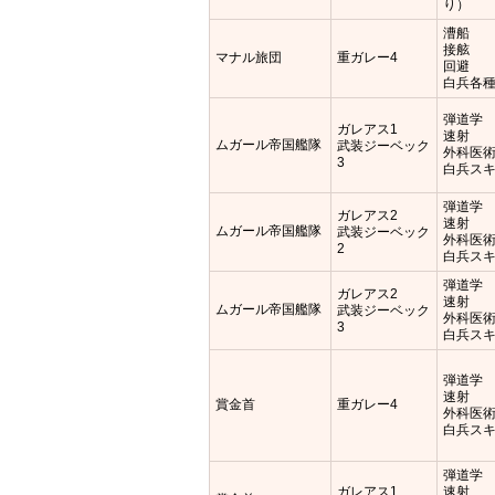
り）
漕船
接舷
マナル旅団
重ガレー4
回避
白兵各
弾道学
ガレアス1
速射
ムガール帝国艦隊
武装ジーベック
外科医
3
白兵ス
弾道学
ガレアス2
速射
ムガール帝国艦隊
武装ジーベック
外科医
2
白兵ス
弾道学
ガレアス2
速射
ムガール帝国艦隊
武装ジーベック
外科医
3
白兵ス
弾道学
速射
賞金首
重ガレー4
外科医
白兵ス
弾道学
ガレアス1
速射