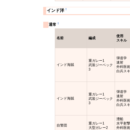
†
インド洋
†
通常
使用
名前
編成
スキル
弾道学
重ガレー1
速射
インド海賊
武装ジーベック
外科医
3
白兵ス
弾道学
重ガレー1
速射
インド海賊
武装ジーベック
外科医
3
白兵ス
漕船
重ガレー1
水平射
自警団
大型ガレー2
外科医