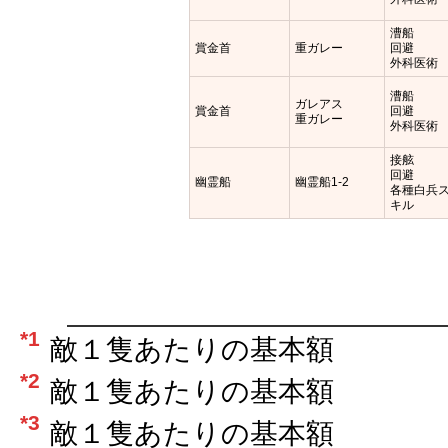
漕船
賞金首
重ガレー
回避
外科医術
漕船
ガレアス
賞金首
回避
重ガレー
外科医術
接舷
回避
幽霊船
幽霊船1-2
各種白兵
キル
*1
敵１隻あたりの基本額
*2
敵１隻あたりの基本額
*3
敵１隻あたりの基本額