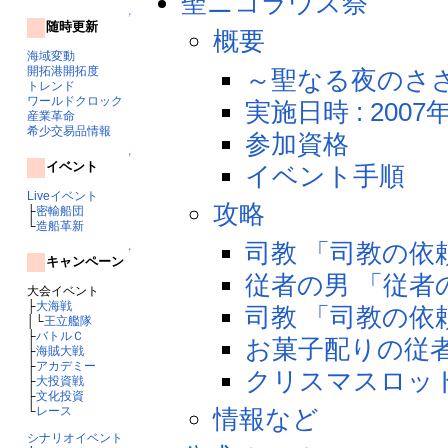
聖ニコラウス祭
↑
随時更新
概要
海域変動
開拓港開拓度
～聖なる夜のさ
トレンド
ワールドクロック
実施日時 : 2007年
産業革命
希少交易品情報
参加資格
↑
イベント
イベント手順
Liveイベント
攻略
├
密輸船団
└
造船革新
司教 「司教の依
↑
キャンペーン
従者の男 「従者
大会イベント
├
大海戦
司教 「司教の依
│└
王立艦隊
├
バトルＣ
お菓子配りの従者
├
海賊大戦
├
アカデミー
クリスマスロッ
├
大投資戦
├
文化投資
情報など
└
レース
シナリオイベント