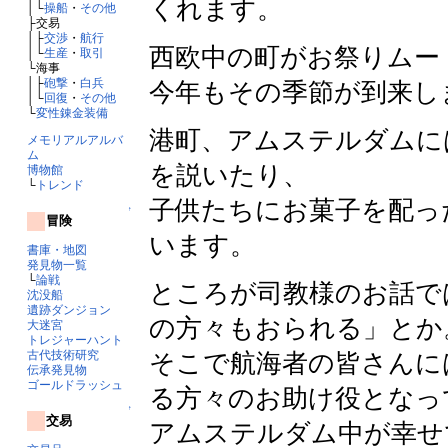
くれます。
│└
操船
・
その他
├交易
│├
交渉
・
航行
西欧中の町がお祭りムー
│└
生産
・
取引
└海事
│├
砲撃
・
白兵
今年もその季節が到来し
│└
回復
・
その他
└
変性錬金装備
港町、アムステルダムに
メモリアルアルバ
ム
を説いたり、
博物館
└
トレンド
子供たちにお菓子を配っ
↑
冒険
います。
書庫・地図
発見物一覧
└
論戦
ところが司教様のお話で
沈没船
遺跡ダンジョン
の方々もおられる」とか
大迷宮
トレジャーハント
古代技術研究
そこで航海者の皆さんに
伝承発見物
ゴールドラッシュ
る方々のお助け役となっ
↑
交易
アムステルダム中が幸せ