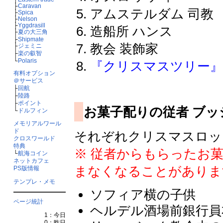
├
Caravan
アムステルダム 司教
├
Spica
├
Nelson
├
Yggdrasill
造船所 ハンス
├
夏の大三角
├
Shipmate
教会 装飾家
├
ジェミニ
├
楽の叡智
└
Polaris
『クリスマスツリー
有料オプション
＠サービス
├
回航
├
陸路
├
ポイント
お菓子配りの従者 ブッ
└
ドルフィン
メモリアルワール
ド
それぞれクリスマスロッ
クロスワールド
特典
※ 従者からもらったお
└
航海コイン
ネットカフェ
まなくなることがありま
PS版情報
テンプレ・メモ
ソフィア横の子供
ページ統計
ヘルデル酒場前銀行員
1：今日
0：昨日