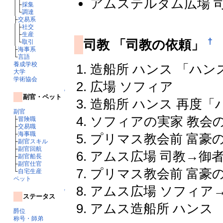
アムステルダム広場 
│├
採集
│└
調達
├
交易系
│├
社交
│├
生産
†
司教 「司教の依頼」
│└
取引
├
海事系
└
言語
養成学校
造船所 ハンス 「ハン
大学
学術協会
広場 ソフィア
↑
副官・ペット
造船所 ハンス 再度
副官
ソフィアの実家 教会
├
冒険職
├
交易職
├
海事職
プリマス教会前 富豪
├
副官スキル
├
副官回航
アムス広場 司教→御
├
副官船長
├
副官仕官
プリマス教会前 富豪
└
自宅生産
ペット
アムス広場 ソフィア
↑
ステータス
アムス造船所 ハンス
爵位
称号・師弟