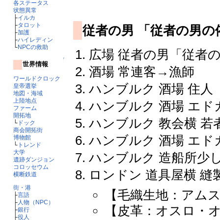
各ステータス
状態異常
├
イルカ
├
タロット
従者の男 「従者の男の
├
加護
├
ハイレディン
└
NPCの救助
広場 従者の男「従者
↑
世界情報
酒場 常連客→漁師
ワールドクロック
ハンブルク 酒場 住人
皇帝選挙
地図・海域
上陸地点
ハンブルク 酒場 エド
ファーム
開拓地
ハンブルク 教会横 若
└
ドック
商会開拓街
ハンブルク 酒場 エド
博物館
└
トレンド
大学
ハンブルク 造船所少
遺跡ダンジョン
コロッセウム
ロンドン 道具屋横 縫
横断鉄道
街・港
【毛織生地：アム
├
言語
├
人物（NPC）
【皮革：オスロ・
├
銀行
├
役人