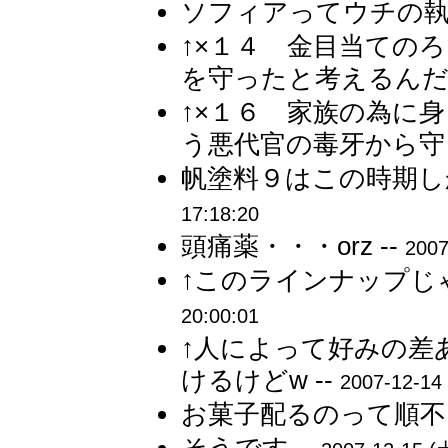
ソフィアってウチの執事
↑×１４ 金目当ての
を守ったと考えるんだ 
↑×１６ 家族の為に
う悪代官の毒牙から守っ
帆塗料９はこの時期し
17:18:20
頭痛薬・・・orz --
2007
↑このラインナップじ
20:00:01
↑人によって好みの差
けるけどw --
2007-12-14
お菓子配るのって順不同