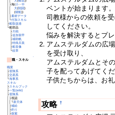
││
大
(
輸送
))
│├海(
小
・
中
ベントが始まります
││
大
(
戦闘
)
││ (
櫂船
))
司教様からの依頼を受
│├
素材データ
│└
付加スキル
├
船取扱港
してください。
└船部品
├
大砲
悩みを解決するとプ
├
追加装甲
├
補助帆
アムステルダムの広場
├
特殊兵装
├
船首像
└
紋章
を受け取り、
↑
職・スキル
アムステルダムとその
職業
子を配ってあげてく
├
冒険系
├
交易系
子供たちからは、お
└
海事系
スキル
├
スキルブック
├
一覧(wiki)
├
冒険系
│├視認
†
攻略
││└
新天体
│├
補給
│├
釣り
│├
探索