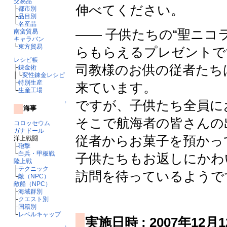
交易品
伸べてください。
├
都市別
├
品目別
└
名産品
―― 子供たちの“聖ニコ
南蛮貿易
キャラバン
└
東方貿易
らもらえるプレゼントで
レシピ帳
司教様のお供の従者たち
├
錬金術
│└
変性錬金レシピ
├
特別生産
来ています。
└
生産工場
ですが、子供たち全員に
↑
海事
そこで航海者の皆さんの
コロッセウム
ガナドール
従者からお菓子を預かっ
洋上戦闘
├
砲撃
└
白兵・甲板戦
子供たちもお返しにかわ
陸上戦
├
テクニック
訪問を待っているようで
└
敵（NPC）
敵船（NPC）
├
海域群別
├
クエスト別
├
国籍別
└
レベルキャップ
実施日時 : 2007年12月1
↑