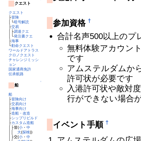
クエスト
クエスト
├
冒険
†
参加資格
│└
暗号解読
├
交易
│├
調達クエ
合計名声500以上の
│└
発注書クエ
├
海事
└
勅命クエスト
無料体験アカウン
ワールドアトラス
クロノクエスト
です
チャレンジミッシ
ョン
アムステルダムから
国家通商免許
伝承航路
許可状が必要です
↑
船
入港許可状や敵対
船
行ができない場合
├
冒険向け
├
交易向け
├
海事向け
├
造船・改造
├
シップリビルド
†
イベント手順
├
カスタム造船
│├冒(
小
・
中
││
大
(
探検
))
│├交(
小
・
中
アムステルダムの広場