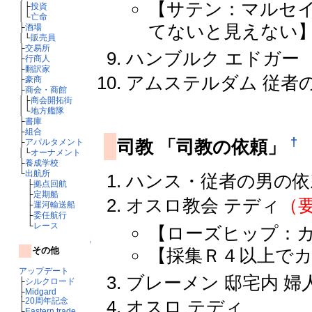
【サテン：マルセ
│├
投資
│└
亡命
てないと見えない
├
酒場
│└
販売員
├
交易所
ハンブルク エドガ
├
行商人
├
翻訳家
アムステルダム 従者
├
豪商
├
商会・商館
│├
商会開拓街
│└
地方艦隊
├
書庫
├
組合
†
司教 「司教の依頼」
├
アパルタメント
│└
オーナメント
├
養成学校
└
出航所
ハンス・従者の男の依
├
拠点回航
├
定期船
オスロ教会 テディ
（
├
運河輸送船
├
委任航行
└
レース
【ローズヒップ：
↑
【採集Ｒ４以上で
その他
アップデート
ブレーメン 邸宅内 婦
├
シルクロード
├
Midgard
├
20周年記念
オスロ テディ
├
Eastern trade