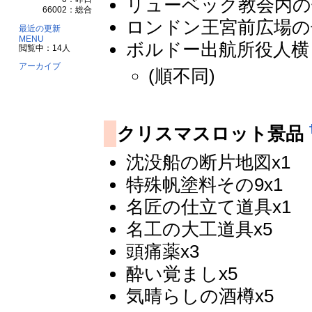
リューベック教会内の
66002：総合
ロンドン王宮前広場の
最近の更新
MENU
ボルドー出航所役人横
閲覧中：14人
アーカイブ
(順不同)
クリスマスロット景品
沈没船の断片地図x1
特殊帆塗料その9x1
名匠の仕立て道具x1
名工の大工道具x5
頭痛薬x3
酔い覚ましx5
気晴らしの酒樽x5