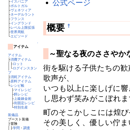
公式ページ
├
イスパニア
├
ポルトガル
├
ヴェネツィア
├
ネーデルラント
├
フランス
├
イングランド
†
概要
├
レベル上限拡張
├
世界周航
└
エピソード
↑
アイテム
～聖なる夜のささやか
アイテム
├
消費アイテム
│├
ロット
街を駆ける子供たちの歓
│└
ログインスタン
プ
歌声が、
├
消耗アイテム
├
原料アイテム
└
レシピ帳
いつも以上に楽しげに響
├
マイレシピ
├
餌レシピ
し思わず笑みがこぼれま
├
上級錬金術
├
街固定レシピ
└
特別生産
町のそこかしこには煌び
装備品
ブースト装備
その美しく、優しい佇ま
├冒険
│├
学問
・
調査