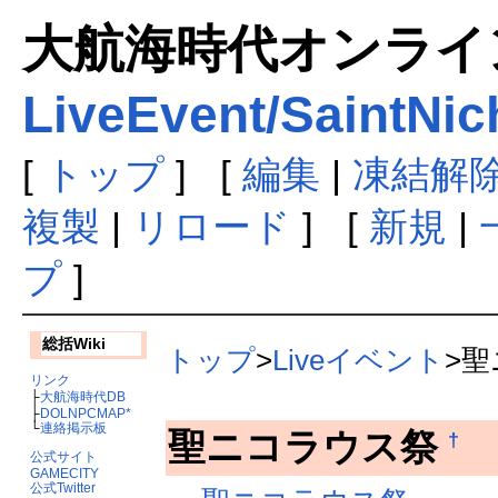
大航海時代オンラインま
LiveEvent/SaintNic
[
トップ
] [
編集
|
凍結解
複製
|
リロード
] [
新規
|
プ
]
総括Wiki
トップ
>
Liveイベント
>
リンク
├
大航海時代DB
├
DOLNPCMAP*
└
連絡掲示板
聖ニコラウス祭
†
公式サイト
GAMECITY
公式Twitter