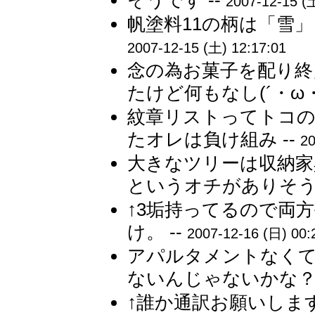
そうです --
2007-12-15 (
帆塗料11の柄は「雪」
2007-12-15 (土) 12:17:01
念の為お菓子を配り終
たけど何もなし(´・ω・`
紋章リストってトコの
たオレは負け組み --
20
大きなツリーは収納家
というオチがありそう
↑3垢持ってるので両
け。 --
2007-12-16 (日) 00:
アパルタメントなく
ないんじゃないかな？ 
↑誰か通訳お願いします 