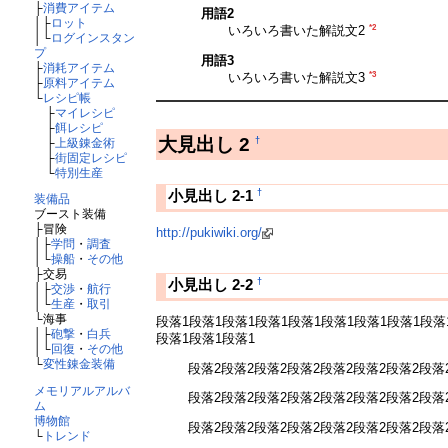
├
消費アイテム
用語2
│├
ロット
*2
いろいろ書いた解説文2
│└
ログインスタン
プ
用語3
├
消耗アイテム
*3
いろいろ書いた解説文3
├
原料アイテム
└
レシピ帳
├
マイレシピ
├
餌レシピ
大見出し 2
†
├
上級錬金術
├
街固定レシピ
└
特別生産
†
小見出し 2-1
装備品
ブースト装備
├冒険
http://pukiwiki.org/
│├
学問
・
調査
│└
操船
・
その他
├交易
†
小見出し 2-2
│├
交渉
・
航行
│└
生産
・
取引
└海事
段落1段落1段落1段落1段落1段落1段落1段落1段落
│├
砲撃
・
白兵
段落1段落1段落1
│└
回復
・
その他
└
変性錬金装備
段落2段落2段落2段落2段落2段落2段落2段落
メモリアルアルバ
段落2段落2段落2段落2段落2段落2段落2段落
ム
博物館
段落2段落2段落2段落2段落2段落2段落2段落
└
トレンド