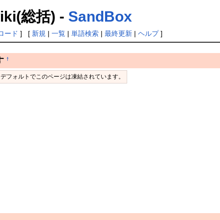
(総括) -
SandBox
ロード
] [
新規
|
一覧
|
単語検索
|
最終更新
|
ヘルプ
]
す
†
め、デフォルトでこのページは凍結されています。