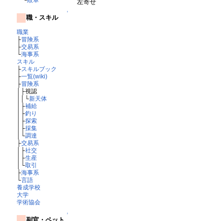
左寄せ
↑
職・スキル
職業
├
冒険系
├
交易系
└
海事系
スキル
├
スキルブック
├
一覧(wiki)
├
冒険系
│├視認
││└
新天体
│├
補給
│├
釣り
│├
探索
│├
採集
│└
調達
├
交易系
│├
社交
│├
生産
│└
取引
├
海事系
└
言語
養成学校
大学
学術協会
↑
副官・ペット