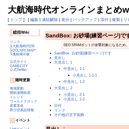
大航海時代オンラインまとめwiki
[
トップ
] [
編集
|
凍結解除
|
差分
|
バックアップ
|
添付
|
複製
|
リ
総括Wiki
SandBox: お砂場(練習ページ)で
リンク
SEO SPAMボットの攻撃対象になるた
├
大航海時代DB
├
DOLNPCMAP*
SandBox: お砂場(練習ページ)です
└
連絡掲示板
見出し
公式サイト
大見出し 1
GAMECITY
中見出し 1-1
公式Twitter
小見出し 1-1-1
↑
随時更新
中見出し 1-2
大見出し 2
海域変動
開拓港開拓度
小見出し 2-1
トレンド
小見出し 2-2
ワールドクロック
日付
産業革命
希少交易品情報
リンク
その他の文字装飾
↑
イベント
Liveイベント
†