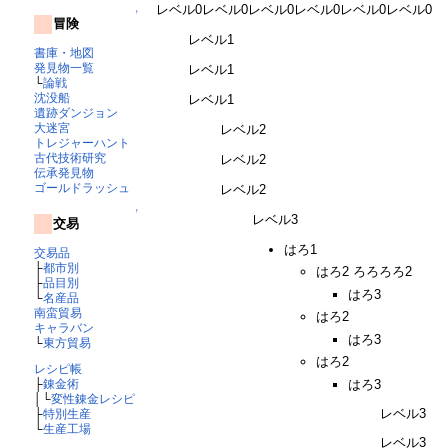
レベル0レベル0レベル0レベル0レベル0レベル0
↑
冒険
レベル1
書庫・地図
発見物一覧
レベル1
└
論戦
沈没船
レベル1
遺跡ダンジョン
大迷宮
レベル2
トレジャーハント
古代技術研究
レベル2
伝承発見物
ゴールドラッシュ
レベル2
↑
レベル3
交易
はろ1
交易品
├
都市別
はろ2 ろろろろ2
├
品目別
はろ3
└
名産品
南蛮貿易
はろ2
キャラバン
はろ3
└
東方貿易
はろ2
レシピ帳
はろ3
├
錬金術
│└
変性錬金レシピ
レベル3
├
特別生産
└
生産工場
レベル3