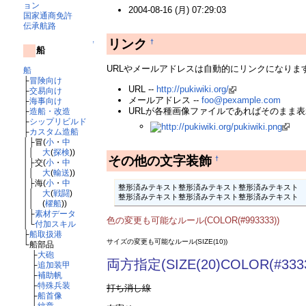
ョン
2004-08-16 (月) 07:29:03
国家通商免許
伝承航路
リンク
†
↑
船
URLやメールアドレスは自動的にリンクになりま
船
├
冒険向け
URL --
http://pukiwiki.org/
├
交易向け
メールアドレス --
foo@pexample.com
├
海事向け
URLが各種画像ファイルであればそのまま
├
造船・改造
├
シップリビルド
├
カスタム造船
│├冒(
小
・
中
││
大
(
探検
))
その他の文字装飾
†
│├交(
小
・
中
││
大
(
輸送
))
│├海(
小
・
中
整形済みテキスト整形済みテキスト整形済みテキスト

││
大
(
戦闘
)
整形済みテキスト整形済みテキスト整形済みテキスト
││ (
櫂船
))
│├
素材データ
色の変更も可能なルール(COLOR(#993333))
│└
付加スキル
├
船取扱港
サイズの変更も可能なルール(SIZE(10))
└船部品
├
大砲
両方指定(SIZE(20)COLOR(#3333
├
追加装甲
├
補助帆
├
特殊兵装
打ち消し線
├
船首像
└
紋章