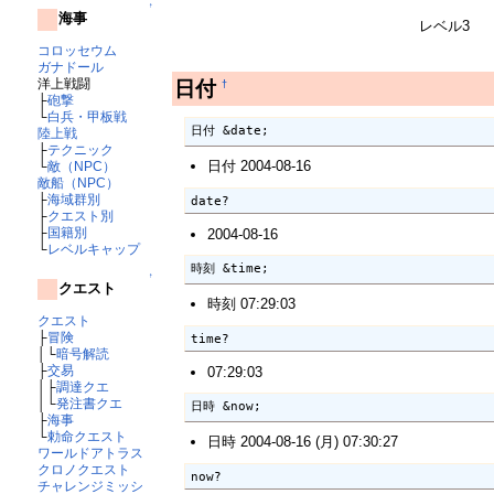
↑
海事
レベル3
コロッセウム
ガナドール
日付
洋上戦闘
†
├
砲撃
└
白兵・甲板戦
日付 &date;
陸上戦
├
テクニック
日付 2004-08-16
└
敵（NPC）
敵船（NPC）
├
海域群別
date?
├
クエスト別
├
国籍別
2004-08-16
└
レベルキャップ
時刻 &time;
↑
クエスト
時刻 07:29:03
クエスト
├
冒険
time?
│└
暗号解読
├
交易
07:29:03
│├
調達クエ
│└
発注書クエ
日時 &now;
├
海事
└
勅命クエスト
日時 2004-08-16 (月) 07:30:27
ワールドアトラス
クロノクエスト
now?
チャレンジミッシ