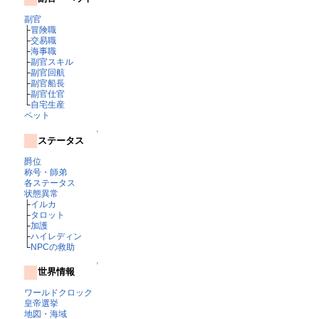
副官
├
冒険職
├
交易職
├
海事職
├
副官スキル
├
副官回航
├
副官船長
├
副官仕官
└
自宅生産
ペット
↑
ステータス
爵位
称号・師弟
各ステータス
状態異常
├
イルカ
├
タロット
├
加護
├
ハイレディン
└
NPCの救助
↑
世界情報
ワールドクロック
皇帝選挙
地図・海域