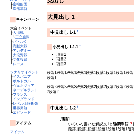
見出し
├
密輸船団
└
造船革新
大見出し 1
†
↑
キャンペーン
大会イベント
†
中見出し 1-1
├
大海戦
│└
王立艦隊
├
バトルＣ
├
海賊大戦
†
小見出し 1-1-1
├
アカデミー
項目1
├
大投資戦
項目2
├
文化投資
項目3
└
レース
シナリオイベント
段落1段落1段落1段落1段落1段落1段落1段落1段落
├
イスパニア
段落1
├
ポルトガル
├
ヴェネツィア
段落2段落2段落2段落2段落2段落2段落2段落2段落
├
ネーデルラント
2段落2
├
フランス
├
イングランド
├
レベル上限拡張
†
中見出し 1-2
├
世界周航
└
エピソード
用語1
↑
アイテム
*1
いろいろ書いた解説文1と
強調単語
段落1段落1段落1段落1段落1段落1段
アイテム