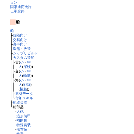
ョン
国家通商免許
伝承航路
↑
船
船
├
冒険向け
├
交易向け
├
海事向け
├
造船・改造
├
シップリビルド
├
カスタム造船
│├冒(
小
・
中
││
大
(
探検
))
│├交(
小
・
中
││
大
(
輸送
))
│├海(
小
・
中
││
大
(
戦闘
)
││ (
櫂船
))
│├
素材データ
│└
付加スキル
├
船取扱港
└船部品
├
大砲
├
追加装甲
├
補助帆
├
特殊兵装
├
船首像
└
紋章