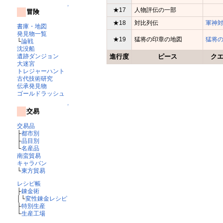
↑
★17
人物評伝の一部
冒険
★18
対比列伝
軍神
書庫・地図
発見物一覧
★19
猛将の印章の地図
猛将
└
論戦
沈没船
遺跡ダンジョン
進行度
ピース
ク
大迷宮
トレジャーハント
古代技術研究
伝承発見物
ゴールドラッシュ
↑
交易
交易品
├
都市別
├
品目別
└
名産品
南蛮貿易
キャラバン
└
東方貿易
レシピ帳
├
錬金術
│└
変性錬金レシピ
├
特別生産
└
生産工場