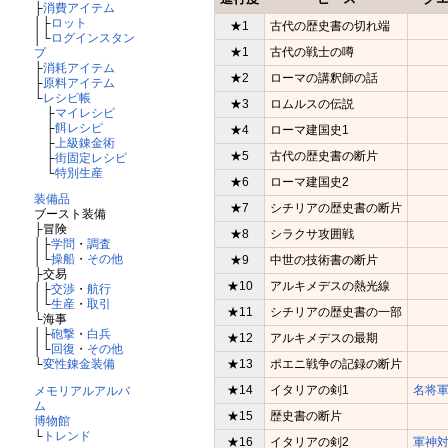
├
消費アイテム
│├
ロット
★1
古代の歴史書の切れ端
│└
ログインスタン
★1
古代の戦士の噂
プ
├
消耗アイテム
★2
ローマの講釈師の話
├
原料アイテム
└
レシピ帳
★3
ロムルスの伝説
├
マイレシピ
├
餌レシピ
★4
ローマ建国史1
├
上級錬金術
★5
古代の歴史書の断片
├
街固定レシピ
└
特別生産
★6
ローマ建国史2
装備品
★7
シチリアの歴史書の断片
ブースト装備
├冒険
★8
シラクサ攻囲戦
│├
学問
・
調査
│└
操船
・
その他
★9
中世の技術書の断片
├交易
★10
アルキメデスの熱光線
│├
交渉
・
航行
│└
生産
・
取引
★11
シチリアの歴史書の一部
└海事
│├
砲撃
・
白兵
★12
アルキメデスの最期
│└
回復
・
その他
★13
ポエニ戦争の記録の断片
└
変性錬金装備
★14
イタリアの剣1
名将
メモリアルアルバ
ム
★15
歴史書の断片
博物館
└
トレンド
★16
イタリアの剣2
軍神