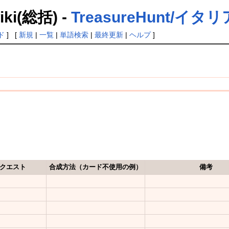
(総括) -
TreasureHunt/イ
ド
] [
新規
|
一覧
|
単語検索
|
最終更新
|
ヘルプ
]
クエスト
合成方法（カード不使用の例）
備考