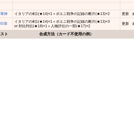
対軍神
イタリアの剣1(★14)×1＋ポエニ戦争の記録の断片(★13)×2
更新 経
イタリアの剣1(★14)×1＋ポエニ戦争の記録の断片(★13)×3
の印章
更新 経
or 対比列伝(★18)×1＋人物評伝の一部(★17)×2
エスト
合成方法（カード不使用の例）