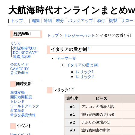
大航海時代オンラインまとめwiki
[
トップ
] [
編集
|
凍結
|
差分
|
バックアップ
|
添付
|
複製
|
リロー
総括Wiki
トップ
>
トレジャーハント
> イタリアの盾と剣
リンク
├
大航海時代DB
†
イタリアの盾と剣
├
DOLNPCMAP*
└
連絡掲示板
テーマ一覧
公式サイト
イタリアの盾と剣
GAMECITY
レリック1
公式Twitter
レリック2
↑
随時更新
†
レリック1
海域変動
開拓港開拓度
進行度
ピース
トレンド
ワールドクロック
★1
アンコナの酒場の話
産業革命
★1
旅行案内書の切れ端
希少交易品情報
★2
ナポリの酒場の話
↑
イベント
★3
旅行案内書の断片
Liveイベント