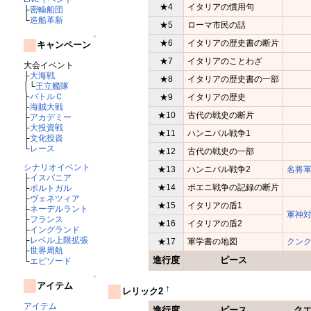
★4
イタリアの慣用句
├
密輸船団
└
造船革新
★5
ローマ市民の話
↑
★6
イタリアの歴史書の断片
キャンペーン
★7
イタリアのことわざ
大会イベント
├
大海戦
★8
イタリアの歴史書の一部
│└
王立艦隊
├
バトルＣ
★9
イタリアの歴史
├
海賊大戦
★10
古代の戦史の断片
├
アカデミー
├
大投資戦
★11
ハンニバル戦争1
├
文化投資
└
レース
★12
古代の戦史の一部
シナリオイベント
★13
ハンニバル戦争2
名将
├
イスパニア
★14
ポエニ戦争の記録の断片
├
ポルトガル
├
ヴェネツィア
★15
イタリアの盾1
├
ネーデルラント
軍神
├
フランス
★16
イタリアの盾2
├
イングランド
├
レベル上限拡張
★17
軍学書の地図
クン
├
世界周航
進行度
ピース
└
エピソード
↑
アイテム
†
レリック2
アイテム
進行度
ピース
ク