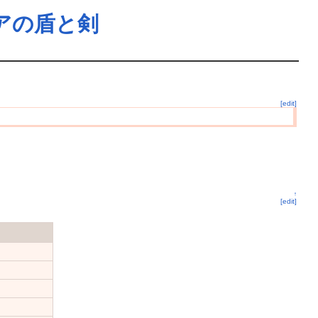
タリアの盾と剣
[edit]
↑
[edit]