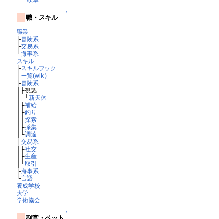
↑
職・スキル
職業
├
冒険系
├
交易系
└
海事系
スキル
├
スキルブック
├
一覧(wiki)
├
冒険系
│├視認
││└
新天体
│├
補給
│├
釣り
│├
探索
│├
採集
│└
調達
├
交易系
│├
社交
│├
生産
│└
取引
├
海事系
└
言語
養成学校
大学
学術協会
↑
副官・ペット