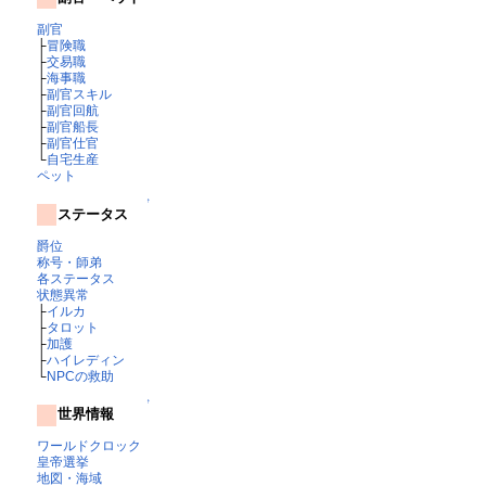
副官
├
冒険職
├
交易職
├
海事職
├
副官スキル
├
副官回航
├
副官船長
├
副官仕官
└
自宅生産
ペット
↑
ステータス
爵位
称号・師弟
各ステータス
状態異常
├
イルカ
├
タロット
├
加護
├
ハイレディン
└
NPCの救助
↑
世界情報
ワールドクロック
皇帝選挙
地図・海域