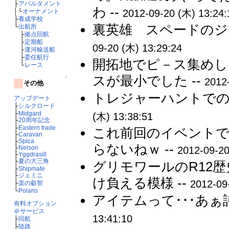
├
アパルタメント
わ --
│└
オーナメント
2012-09-20 (木) 13:24:
├
養成学校
裏英雄 スペードのジ
└
出航所
├
拠点回航
├
定期船
09-20 (木) 13:29:24
├
運河輸送船
├
委任航行
開拓地でピ－ス集めし
└
レース
スが最小でした --
↑
2012
その他
トレジャーハントでの
アップデート
├
シルクロード
├
Midgard
(木) 13:38:51
├
20周年記念
├
Eastern trade
これ前回のイベント
├
Caravan
├
Spica
らないねｗ --
├
Nelson
2012-09-20
├
Yggdrasill
├
夏の大三角
グリモワールのR12
├
Shipmate
├
ジェミニ
け負える模様 --
2012-09
├
楽の叡智
└
Polaris
アイテムって･･･あぁ
有料オプション
＠サービス
13:41:10
├
回航
├
陸路