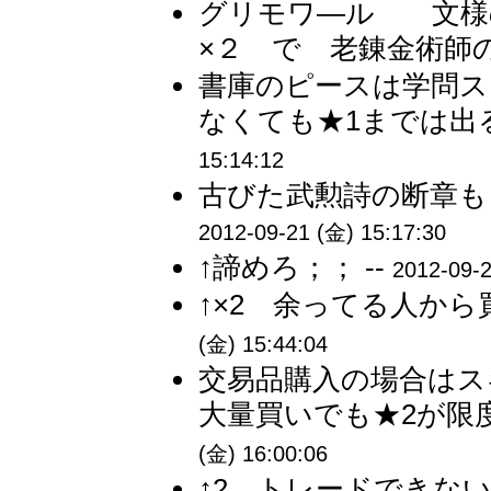
グリモワ―ル 文様の
×２ で 老錬金術師
書庫のピースは学問ス
なくても★1までは出
15:14:12
古びた武勲詩の断章も
2012-09-21 (金) 15:17:30
↑諦めろ；； --
2012-09-2
↑×2 余ってる人から
(金) 15:44:04
交易品購入の場合はス
大量買いでも★2が限度
(金) 16:00:06
↑2 トレードできない