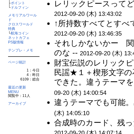
レリックピースってど
├
ポイント
└
ドルフィン
2012-09-20 (木) 13:43:02
メモリアルワール
ド
↑所持数すべてとすべ
クロスワールド
特典
2012-09-20 (木) 13:46:35
└
航海コイン
ネットカフェ
それしかないかー 
PS版情報
テンプレ・メモ
のな --
2012-09-20 (木) 13:
財宝伝説のレリックピ
ページ統計
民謡★１＋楔形文字の
1：今日
4：昨日
6109：総合
できた。違うテーマを
最近の更新
09-20 (木) 14:00:54
MENU
閲覧中：11人
違うテーマでも可能。
アーカイブ
(木) 14:05:10
合成時のカード、残っ
2012-09-20 (木) 14:07:14