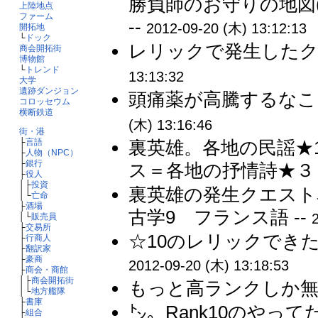
勝負師のお守りの地図
上陸地点
ファーム
--
2012-09-20 (木) 13:12:13
開拓地
└
ドック
レリックで発生したク
商会開拓街
博物館
└
トレンド
13:13:32
大学
遺跡ダンジョン
頭痛薬が高騰するなこ
コロッセウム
横断鉄道
(木) 13:16:46
街・港
├
言語
裏英雄。各地の民謡★
├
人物（NPC）
├
銀行
ス＝各地の抒情詩★３ 
├
役人
│├
投資
裏英雄の発生クエスト
│└
亡命
├
酒場
古学9 フランス語 --
│└
販売員
├
交易所
☆10のレリックできた
├
行商人
├
翻訳家
├
豪商
2012-09-20 (木) 13:18:53
├
商会・商館
│├
商会開拓街
もっと高ランクしか無
│└
地方艦隊
├
書庫
㌧。Rank10のやっ
├
組合