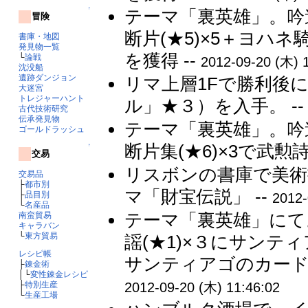
↑
テーマ「裏英雄」。吟
冒険
断片(★5)×5＋ヨハ
書庫・地図
発見物一覧
を獲得 --
└
論戦
2012-09-20 (木) 
沈没船
遺跡ダンジョン
リマ上層1Fで勝利後
大迷宮
トレジャーハント
ル」★３）を入手。 -
古代技術研究
伝承発見物
テーマ「裏英雄」。吟
ゴールドラッシュ
断片集(★6)×3で武勲詩
↑
交易
リスボンの書庫で美術
交易品
├
都市別
マ「財宝伝説」 --
├
品目別
2012-
└
名産品
テーマ「裏英雄」にて
南蛮貿易
キャラバン
└
東方貿易
謡(★1)×３にサン
レシピ帳
サンティアゴのカード
├
錬金術
│└
変性錬金レシピ
├
特別生産
2012-09-20 (木) 11:46:02
└
生産工場