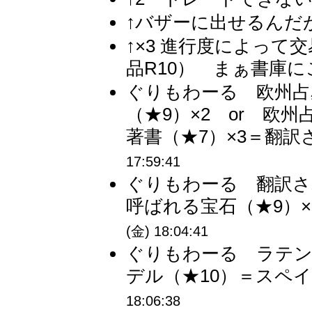
↑バザーに出せるんだが
↑×3 進行度によっ
品R10） まぁ書庫に
ぐりもわーる 欧州占
（★9）×2 or 欧
著書（★7）×3＝翻訳
17:59:41
ぐりもわーる 翻訳さ
呼ばれる宝石（★9）×
(金) 18:04:41
ぐりもわーる ラテン
デル（★10）＝スペイ
18:06:38