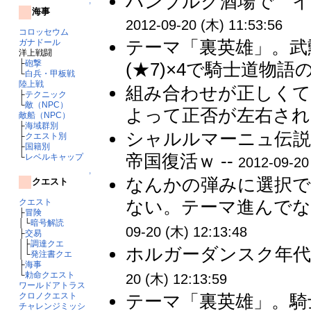
ハンブルク酒場で イス
↑
海事
2012-09-20 (木) 11:53:56
コロッセウム
テーマ「裏英雄」。武
ガナドール
洋上戦闘
├
砲撃
(★7)×4で騎士道物語の
└
白兵・甲板戦
陸上戦
組み合わせが正しくて
├
テクニック
└
敵（NPC）
よって正否が左右される
敵船（NPC）
├
海域群別
シャルルマーニュ伝説
├
クエスト別
├
国籍別
帝国復活ｗ --
└
レベルキャップ
2012-09-20
↑
なんかの弾みに選択で
クエスト
ない。テーマ進んでな
クエスト
├
冒険
│└
暗号解読
09-20 (木) 12:13:48
├
交易
│├
調達クエ
ホルガーダンスク年代
│└
発注書クエ
├
海事
└
勅命クエスト
20 (木) 12:13:59
ワールドアトラス
クロノクエスト
テーマ「裏英雄」。騎士
チャレンジミッシ