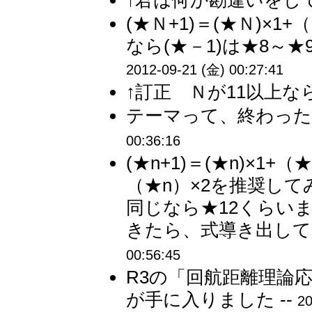
↑君は何か勘違いをして
(★Ｎ+1)＝(★Ｎ)×
なら(★－1)は★8～
2012-09-21 (金) 00:27:41
↑訂正 Ｎが11以上なら
テーマって、終わった
00:36:16
(★n+1)＝(★n)×1+（★
（★n）×2を推奨して
同じなら★12くらい
きたら、式導き出して
00:56:45
R3の「回航距離理論
が手に入りました --
20