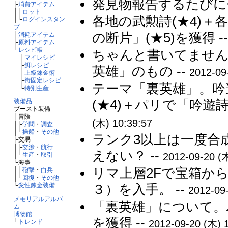
発見物報告するたびに色
├
消費アイテム
│├
ロット
各地の武勲詩(★4)＋
│└
ログインスタン
プ
の断片」(★5)を獲得 -
├
消耗アイテム
├
原料アイテム
└
レシピ帳
ちゃんと書いてません
├
マイレシピ
├
餌レシピ
英雄」のもの --
2012-09
├
上級錬金術
├
街固定レシピ
テーマ「裏英雄」。吟遊
└
特別生産
(★4)＋パリで「吟遊詩
装備品
ブースト装備
├冒険
(木) 10:39:57
│├
学問
・
調査
│└
操船
・
その他
ランク3以上は一度合
├交易
│├
交渉
・
航行
えない？ --
│└
生産
・
取引
2012-09-20 (木
└海事
リマ上層2Fで宝箱か
│├
砲撃
・
白兵
│└
回復
・
その他
└
変性錬金装備
３）を入手。 --
2012-09
メモリアルアルバ
「裏英雄」について。
ム
博物館
を獲得 --
└
トレンド
2012-09-20 (木) 