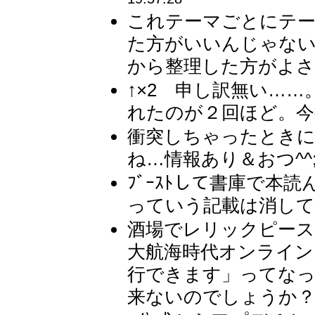
これテーマごとにテー
た方がいいんじゃない
から整理した方がよさそ
↑×2 申し訳無い…
れたのが２回ほど。今
衝突しちゃったとき
ね…情報あり＆おつ^^; 
ﾌﾞｰｽﾄして書庫で本
っていう記載は消しても
酒場でレリックピー
大航海時代オンライン
行できます」ってな
来ないのでしょうか？ 