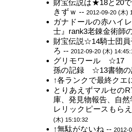
財宝伝説は★18と20
きずｗ --
2012-09-20 (木) 
ガナドールの赤ハイレ
士』rank3老錬金術師の
財宝伝説☆14騎士団員
ろ --
2012-09-20 (木) 14:45:
グリモワール ☆17
孫の記録 ☆13書物の記
↑各ランクで最終クエに
とりあえずマルセのR
庫、発見物報告、自然
レリックピースもらえ
(木) 15:10:32
↑無駄がないね --
2012-0