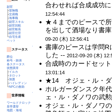
合わせれば合成成功にな
副官
├
冒険職
12:54:44
├
交易職
├
海事職
★４までのピースで所
├
副官スキル
├
副官回航
を出して酒場なり書庫
├
副官船長
├
副官仕官
└
自宅生産
09-20 (木) 12:56:41
ペット
書庫のピースは学問R
↑
ステータス
した --
2012-09-20 (木) 12:
爵位
称号・師弟
合成時のカードセット
各ステータス
状態異常
13:01:14
├
イルカ
├
タロット
★14 オジェ・ル・ダ
├
加護
├
ハイレディン
└
NPCの救助
ホルガーダンスク年代記
↑
ェ・ル・ダノワの武勲詩(
世界情報
ワールドクロック
オジェ・ル・ダノワの武
皇帝選挙
地図・海域