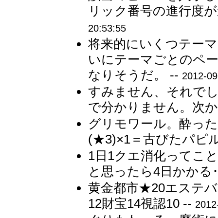
リック番号の進行度が
20:53:55
将来的にいくつテー
いにテーマごとのペー
なりそうだ。 --
2012-09
すみません、それで
で分かりません。次か
グリモワール。酔った哲
(★3)×1＝古びたパピルス
1日1クエ消化ってこ
と思ったら4日かかる･･
黄金都市★20エステ
12財宝14視認10 --
2012