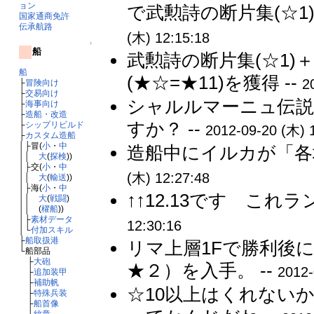
ョン
で武勲詩の断片集(☆1
国家通商免許
伝承航路
(木) 12:15:18
↑
船
武勲詩の断片集(☆1)
船
(★☆=★11)を獲得 --
2
├
冒険向け
├
交易向け
シャルルマーニュ伝
├
海事向け
├
造船・改造
すか？ --
├
シップリビルド
2012-09-20 (木) 
├
カスタム造船
│├冒(
小
・
中
造船中にイルカが「各
││
大
(
探検
))
│├交(
小
・
中
(木) 12:27:48
││
大
(
輸送
))
│├海(
小
・
中
↑↑12.13です これ
││
大
(
戦闘
)
││ (
櫂船
))
│├
素材データ
12:30:16
│└
付加スキル
├
船取扱港
リマ上層1Fで勝利後
└船部品
├
大砲
★２）を入手。 --
2012-
├
追加装甲
├
補助帆
☆10以上はくれない
├
特殊兵装
├
船首像
└
紋章