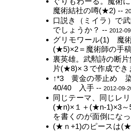
ぐりもわーる。魔術に関す
魔術結社の噂(★2) --
20
口説き（ミイラ）で武
でしょうか？ --
2012-09
グリモワール(1) 魔
(★5)×2＝魔術師の手稿(
裏英雄。武勲詩の断片集
片(★8)×３で作成でき
↑*3 黄金の帯止め 
40/40 入手 --
2012-09-2
同じテーマ、同じレリッ
(★n)×１＋(★n-1
を書くのが面倒になっ
(★ｎ+1)のピースは(★