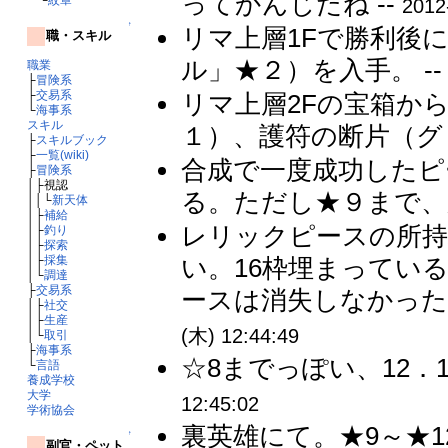
ってかんじだね --
2012
↑
リマ上層1Fで勝利後
職・スキル
ル」★２）を入手。 -
職業
├
冒険系
├
交易系
リマ上層2Fの宝箱か
└
海事系
スキル
１）、護符の断片（グリ
├
スキルブック
├
一覧(wiki)
合成で一度成功したピ
├
冒険系
│├視認
る。ただし★９まで、か
││└
新天体
│├
補給
レリックピースの所持
│├
釣り
│├
探索
│├
採集
い。16枠埋まってい
│└
調達
├
交易系
ースは消失しなかった
│├
社交
│├
生産
(木) 12:44:49
│└
取引
├
海事系
☆8までっぽい、12．
└
言語
養成学校
大学
12:45:02
学術協会
裏英雄にて。★9～★1
↑
副官・ペット