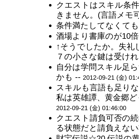
クエストはスキル条
きません。(言語メモ可）
条件満たしてなくても
酒場より書庫のが10倍早
↑そうでしたか。失礼
７の小さな鍵は受けれな
自分は学問スキル足ら
かも --
2012-09-21 (金) 01:
スキルも言語も足り
私は英雄譚、黄金郷どっ
2012-09-21 (金) 01:46:00
クエスト請負可否の続
る状態だと請負えない状
財宝伝説☆20 伝説の黄金