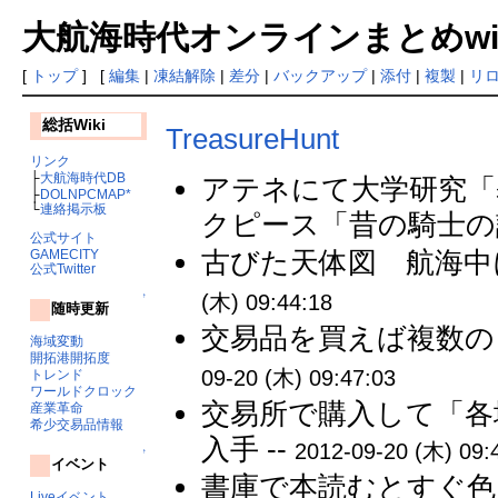
大航海時代オンラインまとめwiki
[
トップ
] [
編集
|
凍結解除
|
差分
|
バックアップ
|
添付
|
複製
|
リ
総括Wiki
TreasureHunt
リンク
├
大航海時代DB
アテネにて大学研究「
├
DOLNPCMAP*
└
連絡掲示板
クピース「昔の騎士の話
公式サイト
古びた天体図 航海中
GAMECITY
公式Twitter
(木) 09:44:18
↑
随時更新
交易品を買えば複数の
海域変動
開拓港開拓度
09-20 (木) 09:47:03
トレンド
ワールドクロック
交易所で購入して「各
産業革命
希少交易品情報
入手 --
2012-09-20 (木) 09:
↑
イベント
書庫で本読むとすぐ色々
Liveイベント