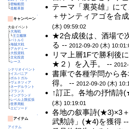
├
密輸船団
テーマ「裏英雄」にて。
└
造船革新
＋サンティアゴを合成し
↑
キャンペーン
(木) 09:59:02
大会イベント
├
大海戦
★2合成後は、酒場で
│└
王立艦隊
├
バトルＣ
る --
├
海賊大戦
2012-09-20 (木) 10:01:
├
アカデミー
リマ上層1Fで勝利後
├
大投資戦
├
文化投資
└
レース
★２）を入手。 --
2012-
シナリオイベント
書庫で各種学問から各地
├
イスパニア
├
ポルトガル
得。 --
├
ヴェネツィア
2012-09-20 (木) 10:
├
ネーデルラント
↑訂正。各地の抒情詩(★
├
フランス
├
イングランド
├
レベル上限拡張
(木) 10:19:01
├
世界周航
└
エピソード
各地の叙事詩(★3)×3
↑
アイテム
武勲詩」(★4)を獲得 -
アイテム