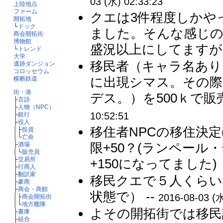
03 (水) 02:33:23
上陸地点
ファーム
クエは3件程度しかやっ
開拓地
└
ドック
ました。そんな感じの
商会開拓街
博物館
盛況以上にしてますが関
└
トレンド
大学
移民者（キャラ名あり
遺跡ダンジョン
コロッセウム
に出現シマス。その際
横断鉄道
街・港
デス。）を500ｋで販
├
言語
├
人物（NPC）
10:52:51
├
銀行
├
役人
移住者NPCの移住決
│├
投資
│└
亡命
限+50？(ランペー
├
酒場
│└
販売員
├
交易所
+150になってました)
├
行商人
├
翻訳家
移民クエで５人くらい
├
豪商
├
商会・商館
状態で） --
2016-08-03 (水
│├
商会開拓街
│└
地方艦隊
よその開拓街では移民
├
書庫
├
組合