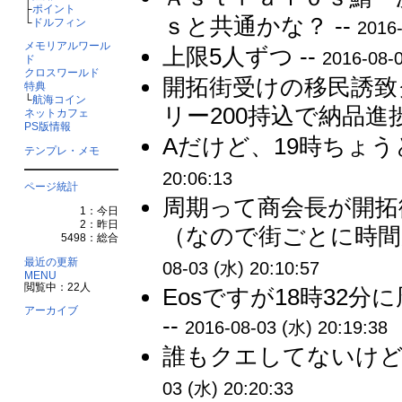
├
ポイント
ｓと共通かな？ --
└
ドルフィン
2016-
メモリアルワール
上限5人ずつ --
2016-08-0
ド
クロスワールド
開拓街受けの移民誘致
特典
└
航海コイン
リー200持込で納品進捗
ネットカフェ
PS版情報
Aだけど、19時ちょう
テンプレ・メモ
20:06:13
ページ統計
周期って商会長が開拓
1：今日
2：昨日
（なので街ごとに時間
5498：総合
最近の更新
08-03 (水) 20:10:57
MENU
閲覧中：22人
Eosですが18時32
アーカイブ
--
2016-08-03 (水) 20:19:38
誰もクエしてないけど今
03 (水) 20:20:33