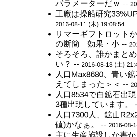
パラメーターだｗ --
20
工廠は操船研究33%U
2016-08-11 (木) 19:08:54
サマーギフトロットか
の断簡 効果・小 --
20
そろそろ、誰かまとめ
い？ --
2016-08-13 (土) 21:
人口Max8680、青
えてしまった＞＜ --
20
人口8534で白鉱石出
3種出現しています。 -
人口7300人、鉱山R2
値)かなぁ。 --
2016-08-1
主に生産施設しか書か