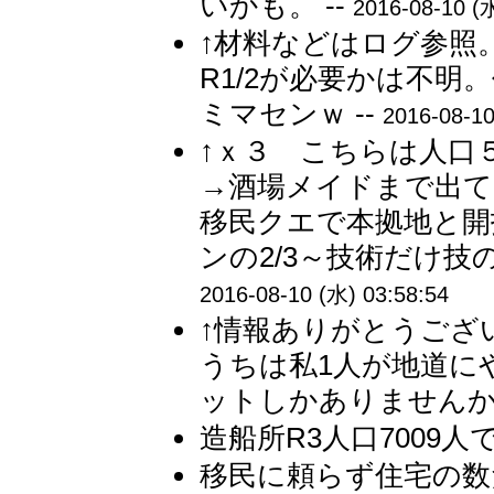
いかも。 --
2016-08-10 (水
↑材料などはログ参照。
R1/2が必要かは不明
ミマセンｗ --
2016-08-10
↑ｘ３ こちらは人口
→酒場メイドまで出て
移民クエで本拠地と開
ンの2/3～技術だけ技
2016-08-10 (水) 03:58:54
↑情報ありがとうござ
うちは私1人が地道に
ットしかありませんから
造船所R3人口7009人で
移民に頼らず住宅の数だ