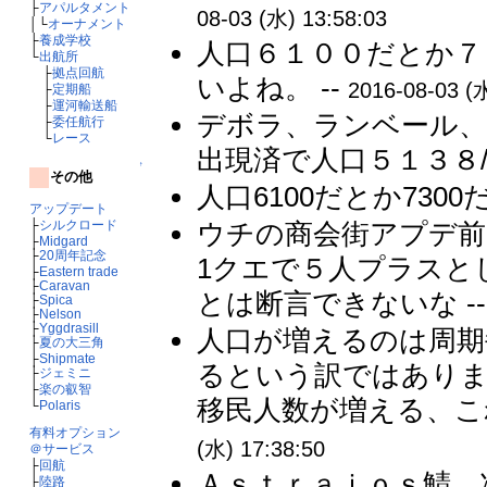
├
アパルタメント
08-03 (水) 13:58:03
│└
オーナメント
├
養成学校
人口６１００だとか７
└
出航所
├
拠点回航
いよね。 --
2016-08-03 (水
├
定期船
├
運河輸送船
デボラ、ランベール、
├
委任航行
└
レース
出現済で人口５１３８/
↑
その他
人口6100だとか7300
アップデート
├
シルクロード
ウチの商会街アプデ前5
├
Midgard
├
20周年記念
1クエで５人プラスと
├
Eastern trade
├
Caravan
とは断言できないな -
├
Spica
├
Nelson
├
Yggdrasill
人口が増えるのは周
├
夏の大三角
├
Shipmate
るという訳ではありま
├
ジェミニ
├
楽の叡智
移民人数が増える、こ
└
Polaris
有料オプション
(水) 17:38:50
＠サービス
├
回航
Ａｓｔｒａｉｏｓ鯖 
├
陸路