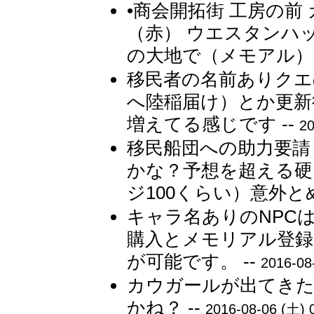
•商会開拓街 工房の前
（赤） ウエスタンハ
の大地で（メモアル）」
移民者の名前ありクエ
へ陸稲届け）とか更新
増えてる感じです --
20
移民船団への助力要請
かな？予想を超える硬
ジ100くらい）意外とめ
キャラ名ありのNPC
購入とメモリアル登録
が可能です。 --
2016-08
カウガールが出てき
かね？ --
2016-08-06 (土) 