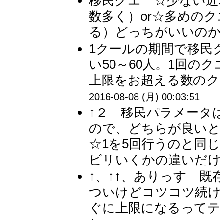
移民クエ ☆少ない近
数多く）or☆多めの
る）どっちがいいのかわか
1クールの期間で移民
い50～60人。1回
上限をお超える数のク
2016-08-08 (月) 00:03:51
↑２ 移民パラメータ
ので、どちらが良いと
☆1を5回行うのと同
ビリいくかの違いだけデ
↑、↑↑、ありっす 
ついけどコツコツ続
ぐに上限になるって