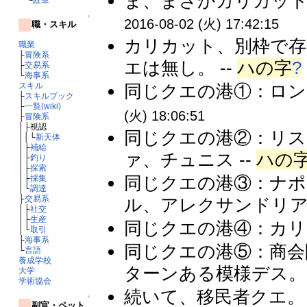
ま、まさかカリカット
↑
2016-08-02 (火) 17:42:15
職・スキル
カリカット、別枠で存
職業
├
冒険系
エは無し。 --
ハの字
?
├
交易系
└
海事系
スキル
同じクエの港①：ロン
├
スキルブック
├
一覧(wiki)
(火) 18:06:51
├
冒険系
│├視認
同じクエの港②：リ
││└
新天体
│├
補給
ァ、チュニス --
ハの
│├
釣り
│├
探索
同じクエの港③：ナ
│├
採集
│└
調達
├
交易系
ル、アレクサンドリア 
│├
社交
│├
生産
同じクエの港④：カリカ
│└
取引
├
海事系
同じクエの港⑤：商会
└
言語
養成学校
ターンある模様デス。 
大学
学術協会
続いて、移民者クエ。
↑
副官・ペット