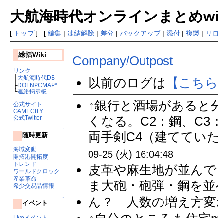
大航海時代オンラインまとめwiki
[
トップ
] [
編集
|
凍結解除
|
差分
|
バックアップ
|
添付
|
複製
|
リ
総括Wiki
Company/Outpost
リンク
├
大航海時代DB
以前のログは
【こちら
├
DOLNPCMAP*
└
連絡掲示板
↑銀行と酒場があると
公式サイト
GAMECITY
くなる。C2：鋼、C
公式Twitter
↑
両手剣C4（建てていた
随時更新
海域変動
09-25 (火) 16:04:48
開拓港開拓度
トレンド
皮革や麻生地が並んで
ワールドクロック
産業革命
ま大砲・砲弾・鋼を並べ
希少交易品情報
ん？ 人数の増え方変わ
↑
イベント
Liveイベント