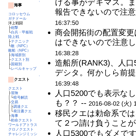
ける事がデキマス。ま
↑
海事
報告できないので注意
コロッセウム
ガナドール
16:37:50
洋上戦闘
├
砲撃
商会開拓街の配置変更
└
白兵・甲板戦
陸上戦
はできないので注意して
├
テクニック
└
敵（NPC）
敵船（NPC）
16:38:28
├
海域群別
├
クエスト別
造船所(RANK3)、
├
国籍別
└
レベルキャップ
デシタ。何かしら前提が
↑
クエスト
16:39:48
クエスト
人口5200でも表示
├
冒険
│└
暗号解読
も？？ --
├
交易
2016-08-02 (火) 
│├
調達クエ
移民クエは勅命系では
│└
発注書クエ
├
海事
└
勅命クエスト
て２つ請け負うことが
ワールドアトラス
クロノクエスト
人口5300でもダメです
チャレンジミッシ