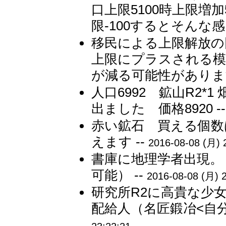
口上限5100時上限増加50
限-100するとそんな感
移民による上限解放の回
上限にプラスされる模
が減る可能性があります
人口6992 鉱山R2*1 
出ました 価格8920 -
赤い鉱石 買える個数
えます --
2016-08-08 (月) 
書庫に地理学者出現。
可能） --
2016-08-08 (月) 
研究所R2に高貴な少
配給人（名匠鍛冶<自分