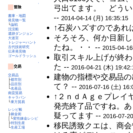
↑
弓出てます。 どうい
冒険
--
書庫・地図
2014-04-14 (月) 16:35:15
発見物一覧
└
論戦
↑石炭ハズすのであれば
沈没船
遺跡ダンジョン
そろそろ、何か目新
大迷宮
トレジャーハント
たね。・・ --
2015-04-16
古代技術研究
伝承発見物
取引スキル上げが終
ゴールドラッシュ
↑
た --
交易
2016-04-21 (木) 19:42:
建物の指標や交易品の
交易品
├
都市別
├
品目別
て？ --
2016-07-16 (土) 16:
└
名産品
南蛮貿易
↑２ｎｄＡｇｅプレイ
キャラバン
└
東方貿易
発売終了品ですね。あ
レシピ帳
疑ってます --
├
錬金術
2016-07-20
│└
変性錬金レシピ
├
特別生産
移民誘致クエは、商会
└
生産工場