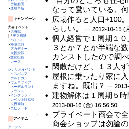
↑自分のところも住宅ma
├
密輸船団
なって驚いている。何
└
造船革新
↑
広場作ると人口+10
キャンペーン
らしい。 --
大会イベント
2012-10-15 (月
├
大海戦
│└
王立艦隊
個人経営で１周期１０
├
バトルＣ
├
海賊大戦
３とか７とか半端な数
├
アカデミー
├
大投資戦
カンストしたので調べ
├
文化投資
└
レース
閑散だけど、１３人ず
シナリオイベント
├
イスパニア
屋根に乗ったり家に入
├
ポルトガル
├
ヴェネツィア
ますね。既出？ --
2013-
├
ネーデルラント
├
フランス
建物解体は１周期５時
├
イングランド
├
レベル上限拡張
├
世界周航
2013-08-16 (金) 16:56:50
└
エピソード
プライベート商会で全
↑
アイテム
商会ショップは勿論の
アイテム