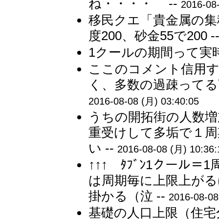
ね・・・・ --
2016-08
移民クエ「貴金属の集
度200、砂金55で200 -
1クールの期間って実時
ここのコメント信用
く、多数の過疎ってる
2016-08-08 (月) 03:40:05
うちの開拓街の人数増
重受けして多垢で１周
い --
2016-08-08 (月) 10:36:
↑↑↑ ﾀﾌﾞﾝ1クー
は周期毎に上限上がる
掛かる（泣 --
2016-08-08
基礎の人口上限（住宅分