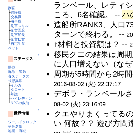
ランベール、レティ
副官
ころ、6名確認。 --
ハ
├
冒険職
├
交易職
├
海事職
造船所RANK3、人口7
├
副官スキル
├
副官回航
ターンで終わる。 --
20
├
副官船長
├
副官仕官
↑材料と投資額は？ --
└
自宅生産
2
ペット
移民クエの結果は周期
↑
ステータス
に人口増えない（なぜ？
爵位
周期が5時間から2時間
称号・師弟
各ステータス
状態異常
2016-08-02 (火) 22:37:17
├
イルカ
├
タロット
デボラ・ランベールさ
├
加護
├
ハイレディン
└
NPCの救助
08-02 (火) 23:16:09
↑
クエやりまくってるの
世界情報
い 何故？？ 遊び方間
ワールドクロック
皇帝選挙
地図・海域