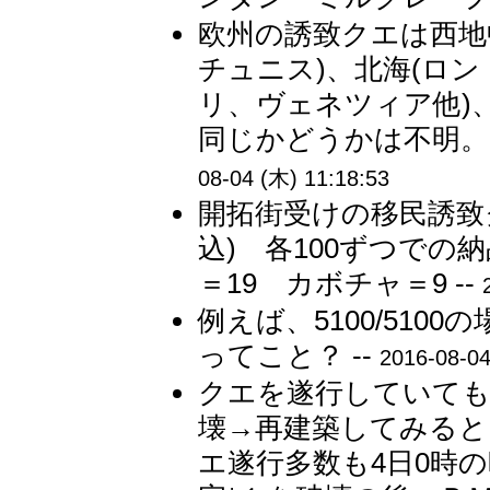
欧州の誘致クエは西地
チュニス)、北海(ロ
リ、ヴェネツィア他)
同じかどうかは不明。
08-04 (木) 11:18:53
開拓街受けの移民誘致
込) 各100ずつで
＝19 カボチャ＝9 --
例えば、5100/51
ってこと？ --
2016-08-04
クエを遂行していても
壊→再建築してみると
エ遂行多数も4日0時の