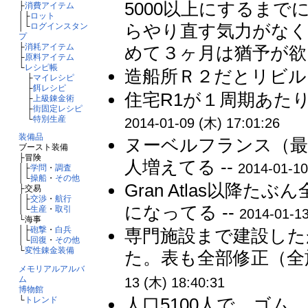
5000以上にするま
├
消費アイテム
│├
ロット
らやり直す気力がなく
│└
ログインスタン
プ
├
消耗アイテム
めて３ヶ月は猶予が欲し
├
原料アイテム
└
レシピ帳
造船所Ｒ２だとリビル
├
マイレシピ
├
餌レシピ
住宅R1が１周期あたり
├
上級錬金術
├
街固定レシピ
└
特別生産
2014-01-09 (木) 17:01:26
装備品
ヌーベルフランス（最
ブースト装備
├冒険
人増えてる --
2014-01-10
│├
学問
・
調査
│└
操船
・
その他
Gran Atlas以降
├交易
│├
交渉
・
航行
になってる --
│└
生産
・
取引
2014-01-13
└海事
│├
砲撃
・
白兵
専門施設まで建設した
│└
回復
・
その他
└
変性錬金装備
た。表も全部修正（全
メモリアルアルバ
ム
13 (木) 18:40:31
博物館
人口5100人で、ゴ
└
トレンド