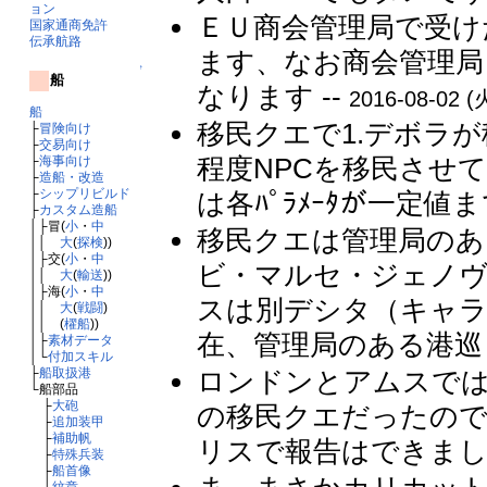
ョン
ＥＵ商会管理局で受け
国家通商免許
伝承航路
ます、なお商会管理局
↑
船
なります --
2016-08-02 (
船
移民クエで1.デボラ
├
冒険向け
├
交易向け
程度NPCを移民させ
├
海事向け
├
造船・改造
├
シップリビルド
は各ﾊﾟﾗﾒｰﾀが一定値
├
カスタム造船
│├冒(
小
・
中
移民クエは管理局のあ
││
大
(
探検
))
│├交(
小
・
中
ビ・マルセ・ジェノ
││
大
(
輸送
))
│├海(
小
・
中
スは別デシタ（キャラ
││
大
(
戦闘
)
││ (
櫂船
))
在、管理局のある港巡り
│├
素材データ
│└
付加スキル
├
船取扱港
ロンドンとアムスでは
└船部品
├
大砲
の移民クエだったの
├
追加装甲
├
補助帆
リスで報告はできました
├
特殊兵装
├
船首像
└
紋章