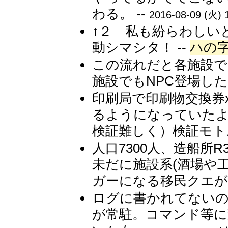
わる。 --
2016-08-09 (火) 
↑２ 私も紛らわしい
動シマシタ！ --
ハの
この流れだと各施設で
施設でもNPC登場した
印刷局で印刷物交換券
るようになっていた
検証難しく）検証モトム
人口7300人、造船所
未だに施設系(酒場や
ガーになる移民クエがあ
ログに書かれてないの
が常駐。コマンド等に