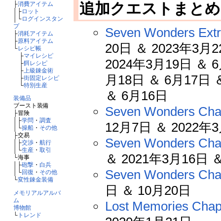
追加クエストまと
├
消費アイテム
│├
ロット
│└
ログインスタン
プ
Seven Wonders Extr
├
消耗アイテム
├
原料アイテム
20日 ＆ 2023年3月2
└
レシピ帳
├
マイレシピ
2024年3月19日 ＆ 6
├
餌レシピ
├
上級錬金術
月18日 ＆ 6月17日 
├
街固定レシピ
└
特別生産
＆ 6月16日
装備品
ブースト装備
Seven Wonders Cha
├冒険
│├
学問
・
調査
12月7日 ＆ 2022年
│└
操船
・
その他
├交易
Seven Wonders Ch
│├
交渉
・
航行
│└
生産
・
取引
＆ 2021年3月16日 
└海事
│├
砲撃
・
白兵
Seven Wonders Cha
│└
回復
・
その他
└
変性錬金装備
日 ＆ 10月20日
メモリアルアルバ
ム
Lost Memories Chap
博物館
└
トレンド