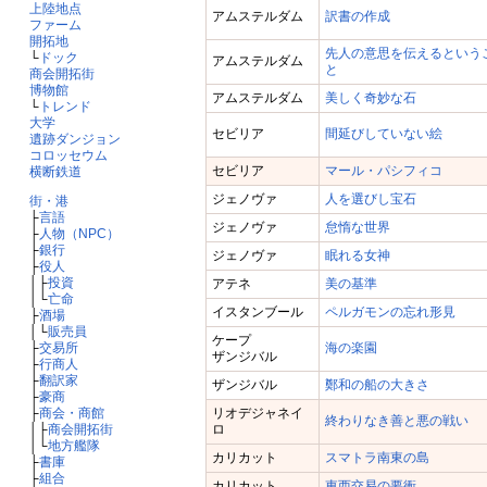
上陸地点
アムステルダム
訳書の作成
ファーム
開拓地
先人の意思を伝えるという
└
ドック
アムステルダム
と
商会開拓街
博物館
アムステルダム
美しく奇妙な石
└
トレンド
大学
セビリア
間延びしていない絵
遺跡ダンジョン
コロッセウム
セビリア
マール・パシフィコ
横断鉄道
ジェノヴァ
人を選びし宝石
街・港
├
言語
ジェノヴァ
怠惰な世界
├
人物（NPC）
├
銀行
ジェノヴァ
眠れる女神
├
役人
│├
投資
アテネ
美の基準
│└
亡命
イスタンブール
ペルガモンの忘れ形見
├
酒場
│└
販売員
ケープ
├
交易所
海の楽園
ザンジバル
├
行商人
├
翻訳家
ザンジバル
鄭和の船の大きさ
├
豪商
├
商会・商館
リオデジャネイ
終わりなき善と悪の戦い
│├
商会開拓街
ロ
│└
地方艦隊
カリカット
スマトラ南東の島
├
書庫
├
組合
カリカット
東西交易の要衝