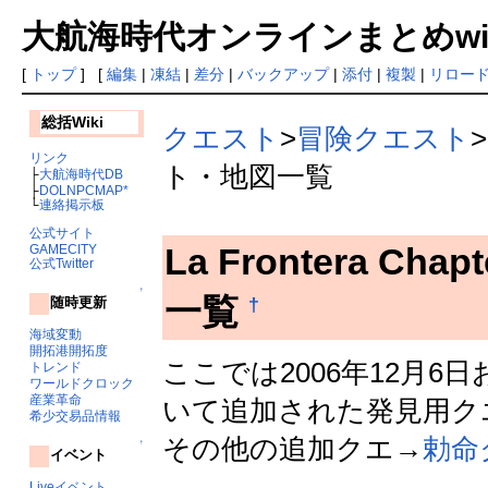
大航海時代オンラインまとめwiki
[
トップ
] [
編集
|
凍結
|
差分
|
バックアップ
|
添付
|
複製
|
リロー
総括Wiki
クエスト
>
冒険クエスト
>
リンク
ト・地図一覧
├
大航海時代DB
├
DOLNPCMAP*
└
連絡掲示板
公式サイト
La Frontera C
GAMECITY
公式Twitter
↑
一覧
†
随時更新
海域変動
開拓港開拓度
ここでは2006年12月6
トレンド
ワールドクロック
産業革命
いて追加された発見用ク
希少交易品情報
その他の追加クエ→
勅命
↑
イベント
Liveイベント