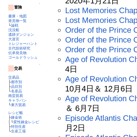
2020年1月21日
↑
冒険
Lost Memories Chap
書庫・地図
Lost Memories Chap
発見物一覧
└
論戦
Order of the Prince
沈没船
遺跡ダンジョン
Order of the Prince
大迷宮
トレジャーハント
Order of the Prince 
古代技術研究
伝承発見物
Age of Revolution C
ゴールドラッシュ
↑
4日
交易
Age of Revolution C
交易品
├
都市別
10月4日＆ 12月6日
├
品目別
└
名産品
南蛮貿易
Age of Revolution Ch
キャラバン
└
東方貿易
＆ 6月7日
レシピ帳
Episode Atlantis Cha
├
錬金術
│└
変性錬金レシピ
月2日
├
特別生産
└
生産工場