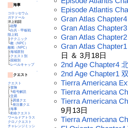
Episode Atlantis Ch
↑
海事
Episode Atlantis Ch
コロッセウム
Gran Atlas Chapter4
ガナドール
洋上戦闘
Gran Atlas Chapter3
├
砲撃
└
白兵・甲板戦
陸上戦
Gran Atlas Chapter
├
テクニック
└
敵（NPC）
Gran Atlas Chapter1
敵船（NPC）
├
海域群別
日 ＆ 3月18日
├
クエスト別
├
国籍別
2nd Age Chapter
└
レベルキャップ
2nd Age Chapter
↑
クエスト
Tierra Americana Ex
クエスト
├
冒険
Tierra Americana Ch
│└
暗号解読
├
交易
Tierra Americana Ch
│├
調達クエ
│└
発注書クエ
9月13日
├
海事
└
勅命クエスト
Tierra Americana Cha
ワールドアトラス
クロノクエスト
チャレンジミッシ