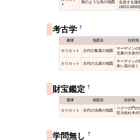
箱のような魚の地図
生息する場
ト
(4810,4800
†
考古学
書庫
地図名
目的地
ヤーデインの
カリカット
古代の集落の地図
北東の大岩付
ヤーデインの
カリカット
古代の土器の地図
赤い花の近く
†
財宝鑑定
書庫
地図名
目的地
ペグーの門の
カリカット
古代の法典の地図
巨大枯れ木付
†
学問無し