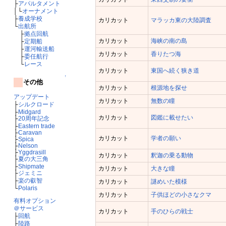
├
アパルタメント
│└
オーナメント
├
養成学校
カリカット
マラッカ東の大陸調査
└
出航所
├
拠点回航
カリカット
海峡の南の島
├
定期船
├
運河輸送船
カリカット
香りたつ海
├
委任航行
└
レース
カリカット
東国へ続く狭き道
↑
その他
カリカット
根源地を探せ
アップデート
カリカット
無数の瞳
├
シルクロード
├
Midgard
カリカット
図鑑に載せたい
├
20周年記念
├
Eastern trade
├
Caravan
カリカット
学者の願い
├
Spica
├
Nelson
├
Yggdrasill
カリカット
釈迦の乗る動物
├
夏の大三角
├
Shipmate
カリカット
大きな瞳
├
ジェミニ
├
楽の叡智
カリカット
謎めいた模様
└
Polaris
カリカット
子供ほどの小さなクマ
有料オプション
＠サービス
カリカット
手のひらの戦士
├
回航
├
陸路