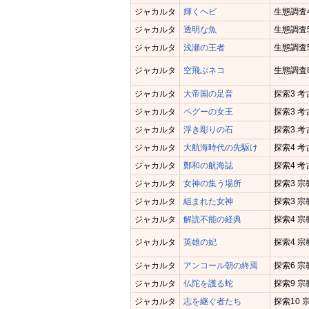
ジャカルタ
輝くヘビ
生態調査
ジャカルタ
透明な魚
生態調査
ジャカルタ
浅瀬の王者
生態調査5
ジャカルタ
空飛ぶネコ
生態調査
ジャカルタ
大帝国の足音
探索3 考
ジャカルタ
ペグーの女王
探索3 考
ジャカルタ
浮き彫りの石
探索3 考
ジャカルタ
大航海時代の先駆け
探索4 考
ジャカルタ
鄭和の航海誌
探索4 
ジャカルタ
女神の集う場所
探索3 
ジャカルタ
組まれた女神
探索3 
ジャカルタ
解読不能の経典
探索4 
ジャカルタ
英雄の妃
探索4 
ジャカルタ
アンコール朝の終焉
探索6 
ジャカルタ
仏陀を護る蛇
探索9 
ジャカルタ
志を継ぐ者たち
探索10 