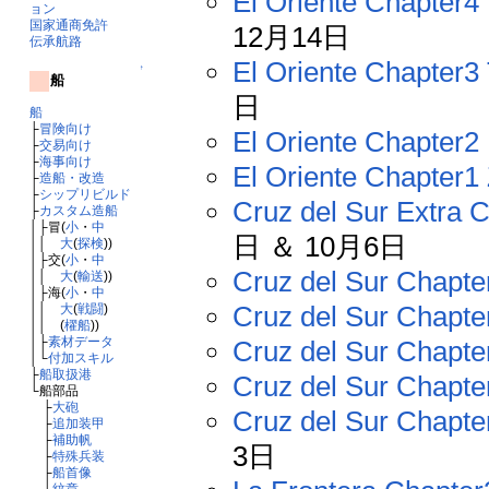
El Oriente Chapter4
ョン
国家通商免許
12月14日
伝承航路
El Oriente Chapter3
↑
船
日
船
├
冒険向け
El Oriente Chapter2
├
交易向け
├
海事向け
El Oriente Chapter1
├
造船・改造
├
シップリビルド
Cruz del Sur Extra C
├
カスタム造船
│├冒(
小
・
中
日 ＆ 10月6日
││
大
(
探検
))
│├交(
小
・
中
Cruz del Sur Chapt
││
大
(
輸送
))
│├海(
小
・
中
Cruz del Sur Chapte
││
大
(
戦闘
)
││ (
櫂船
))
│├
素材データ
Cruz del Sur Chapte
│└
付加スキル
├
船取扱港
Cruz del Sur Chapte
└船部品
├
大砲
Cruz del Sur Chapte
├
追加装甲
├
補助帆
3日
├
特殊兵装
├
船首像
└
紋章