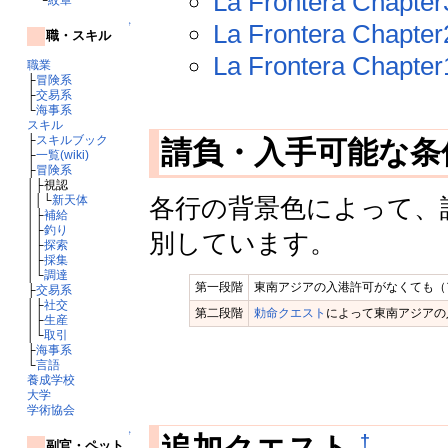
La Frontera Chapter
La Frontera Chapter
↑
職・スキル
La Frontera Chapter
職業
├
冒険系
├
交易系
└
海事系
スキル
├
スキルブック
請負・入手可能な
├
一覧(wiki)
├
冒険系
│├視認
││└
新天体
各行の背景色によって、
│├
補給
│├
釣り
別しています。
│├
探索
│├
採集
│└
調達
第一段階
東南アジアの入港許可がなくても（
├
交易系
│├
社交
第二段階
勅命クエスト
によって東南アジアの
│├
生産
│└
取引
├
海事系
└
言語
養成学校
大学
学術協会
↑
†
副官・ペット