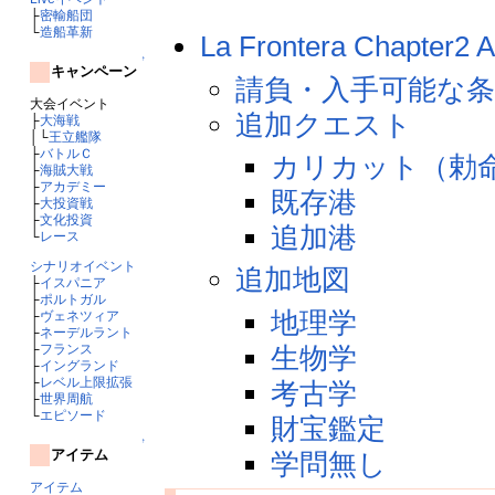
├
密輸船団
└
造船革新
La Frontera Chap
↑
キャンペーン
請負・入手可能な条
大会イベント
追加クエスト
├
大海戦
│└
王立艦隊
├
バトルＣ
カリカット（勅
├
海賊大戦
├
アカデミー
既存港
├
大投資戦
├
文化投資
追加港
└
レース
シナリオイベント
追加地図
├
イスパニア
├
ポルトガル
地理学
├
ヴェネツィア
├
ネーデルラント
├
フランス
生物学
├
イングランド
├
レベル上限拡張
考古学
├
世界周航
└
エピソード
財宝鑑定
↑
アイテム
学問無し
アイテム