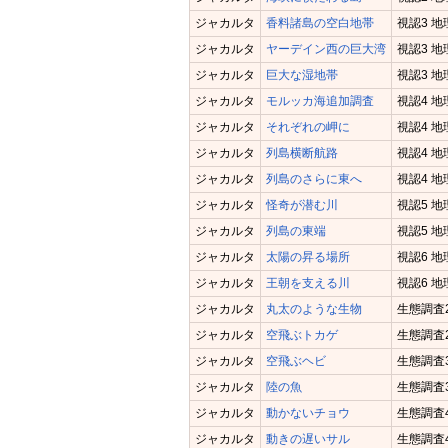
ジャカルタ
香料諸島の空白地帯
視認3 
ジャカルタ
ヤーデイン西の巨大湾
視認3 
ジャカルタ
巨大な湿地帯
視認3 
ジャカルタ
モルッカ海追加調査
視認4 
ジャカルタ
それぞれの岬に
視認4 
ジャカルタ
列島横断航路
視認4 
ジャカルタ
列島のさらに東へ
視認4 
ジャカルタ
怪奇が潜む川
視認5 
ジャカルタ
列島の東端
視認5 
ジャカルタ
太陽の昇る場所
視認6 
ジャカルタ
王朝を支える川
視認6 
ジャカルタ
丸太のような生物
生態調査
ジャカルタ
空飛ぶトカゲ
生態調査
ジャカルタ
空飛ぶヘビ
生態調査
ジャカルタ
陸の魚
生態調査
ジャカルタ
動かないチョウ
生態調査
ジャカルタ
動きの遅いサル
生態調査