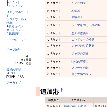
├
ポイント
カリカット
ペグーの女王
└
ドルフィン
カリカット
石集め
メモリアルワール
ド
カリカット
最後の王
クロスワールド
特典
カリカット
ラーマを助ける猿の神
└
航海コイン
ネットカフェ
カリカット
悠久の微笑み
PS版情報
カリカット
ヒンドゥーの神像
テンプレ・メモ
カリカット
ジャワの影絵芝居
ページ統計
カリカット
ジャワの楽器
1：今日
0：昨日
カリカット
時代の守護者
37545：総合
カリカット
アプサラの舞
最近の更新
MENU
カリカット
鳥と太陽の宝玉
閲覧中：17人
アーカイブ
†
追加港
請負場所
クエスト名
ジャカルタ
海峡に横たわる島
視認2 