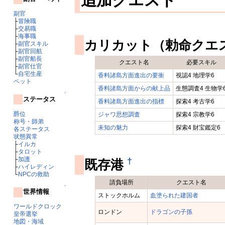
追加クエスト
副官
├
冒険職
├
交易職
├
海事職
カリカット（勅命クエ
├
副官スキル
├
副官回航
├
副官船長
クエスト名
必要スキル
├
副官仕官
└
自宅生産
香料諸島方面進出の要衝
視認4 地理学6
ペット
香料諸島方面からの献上品
生態調査4 生物学
↑
ステータス
香料諸島方面進出の指標
探索4 考古学6
爵位
ジャワ思想調査
探索4 宗教学6
称号・師弟
未知の魅力
探索4 財宝鑑定6
各ステータス
状態異常
├
イルカ
├
タロット
├
加護
†
既存港
├
ハイレディン
└
NPCの救助
請負場所
クエスト名
↑
世界情報
ストックホルム
血塗られた建国者
ワールドクロック
ロンドン
ドラゴンの子孫
皇帝選挙
地図・海域