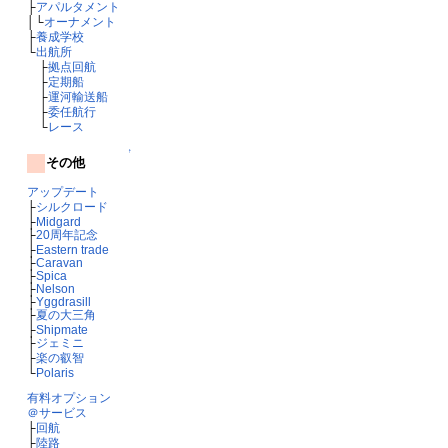
├
アパルタメント
│└
オーナメント
├
養成学校
└
出航所
├
拠点回航
├
定期船
├
運河輸送船
├
委任航行
└
レース
↑
その他
アップデート
├
シルクロード
├
Midgard
├
20周年記念
├
Eastern trade
├
Caravan
├
Spica
├
Nelson
├
Yggdrasill
├
夏の大三角
├
Shipmate
├
ジェミニ
├
楽の叡智
└
Polaris
有料オプション
＠サービス
├
回航
├
陸路