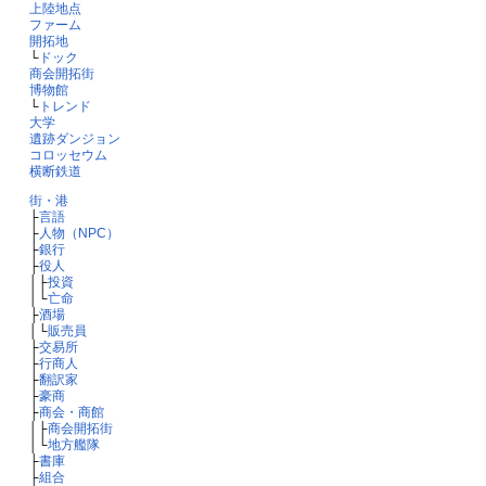
上陸地点
ファーム
開拓地
└
ドック
商会開拓街
博物館
└
トレンド
大学
遺跡ダンジョン
コロッセウム
横断鉄道
街・港
├
言語
├
人物（NPC）
├
銀行
├
役人
│├
投資
│└
亡命
├
酒場
│└
販売員
├
交易所
├
行商人
├
翻訳家
├
豪商
├
商会・商館
│├
商会開拓街
│└
地方艦隊
├
書庫
├
組合