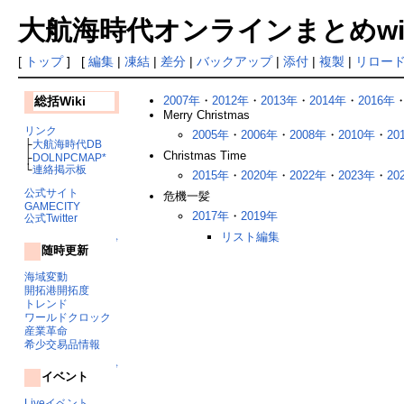
大航海時代オンラインまとめwiki
[
トップ
] [
編集
|
凍結
|
差分
|
バックアップ
|
添付
|
複製
|
リロー
2007年
・
2012年
・
2013年
・
2014年
・
2016年
総括Wiki
Merry Christmas
リンク
2005年
・
2006年
・
2008年
・
2010年
・
20
├
大航海時代DB
Christmas Time
├
DOLNPCMAP*
└
連絡掲示板
2015年
・
2020年
・
2022年
・
2023年
・
20
公式サイト
危機一髪
GAMECITY
2017年
・
2019年
公式Twitter
リスト編集
↑
随時更新
海域変動
開拓港開拓度
トレンド
ワールドクロック
産業革命
希少交易品情報
↑
イベント
Liveイベント