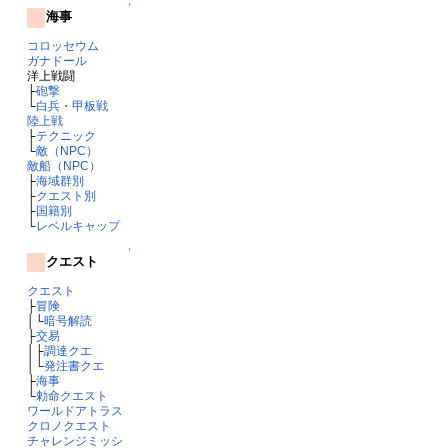
↑
海事
コロッセウム
ガナドール
洋上戦闘
├
砲撃
└
白兵・甲板戦
陸上戦
├
テクニック
└
敵（NPC）
敵船（NPC）
├
海域群別
├
クエスト別
├
国籍別
└
レベルキャップ
↑
クエスト
クエスト
├
冒険
│└
暗号解読
├
交易
│├
調達クエ
│└
発注書クエ
├
海事
└
勅命クエスト
ワールドアトラス
クロノクエスト
チャレンジミッシ