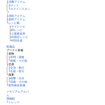
├
消費アイテム
│├
ロット
│└
ログインスタン
プ
├
消耗アイテム
├
原料アイテム
└
レシピ帳
├
マイレシピ
├
餌レシピ
├
上級錬金術
├
街固定レシピ
└
特別生産
装備品
ブースト装備
├冒険
│├
学問
・
調査
│└
操船
・
その他
├交易
│├
交渉
・
航行
│└
生産
・
取引
└海事
│├
砲撃
・
白兵
│└
回復
・
その他
└
変性錬金装備
メモリアルアルバ
ム
博物館
└
トレンド