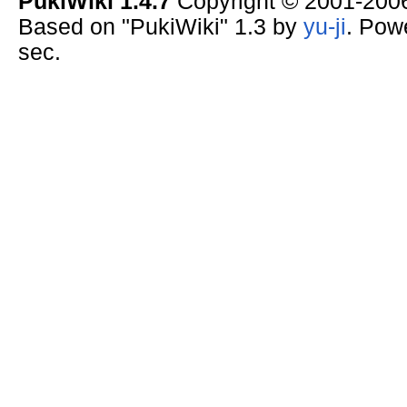
PukiWiki 1.4.7
Copyright © 2001-20
Based on "PukiWiki" 1.3 by
yu-ji
. Pow
sec.