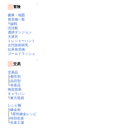
↑
冒険
書庫・地図
発見物一覧
└
論戦
沈没船
遺跡ダンジョン
大迷宮
トレジャーハント
古代技術研究
伝承発見物
ゴールドラッシュ
↑
交易
交易品
├
都市別
├
品目別
└
名産品
南蛮貿易
キャラバン
└
東方貿易
レシピ帳
├
錬金術
│└
変性錬金レシピ
├
特別生産
└
生産工場