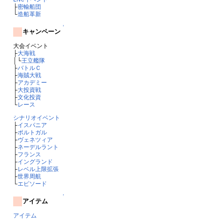
├
密輸船団
└
造船革新
↑
キャンペーン
大会イベント
├
大海戦
│└
王立艦隊
├
バトルＣ
├
海賊大戦
├
アカデミー
├
大投資戦
├
文化投資
└
レース
シナリオイベント
├
イスパニア
├
ポルトガル
├
ヴェネツィア
├
ネーデルラント
├
フランス
├
イングランド
├
レベル上限拡張
├
世界周航
└
エピソード
↑
アイテム
アイテム