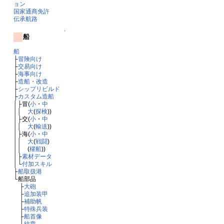
ョン
国家通商免許
伝承航路
↑
船
船
├
冒険向け
├
交易向け
├
海事向け
├
造船・改造
├
シップリビルド
├
カスタム造船
│├冒(
小
・
中
││
大
(
探検
))
│├交(
小
・
中
││
大
(
輸送
))
│├海(
小
・
中
││
大
(
戦闘
)
││ (
櫂船
))
│├
素材データ
│└
付加スキル
├
船取扱港
└船部品
├
大砲
├
追加装甲
├
補助帆
├
特殊兵装
├
船首像
└
紋章