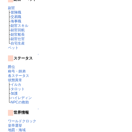
副官
├
冒険職
├
交易職
├
海事職
├
副官スキル
├
副官回航
├
副官船長
├
副官仕官
└
自宅生産
ペット
↑
ステータス
爵位
称号・師弟
各ステータス
状態異常
├
イルカ
├
タロット
├
加護
├
ハイレディン
└
NPCの救助
↑
世界情報
ワールドクロック
皇帝選挙
地図・海域