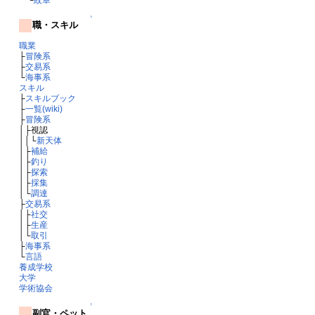
↑
職・スキル
職業
├
冒険系
├
交易系
└
海事系
スキル
├
スキルブック
├
一覧(wiki)
├
冒険系
│├視認
││└
新天体
│├
補給
│├
釣り
│├
探索
│├
採集
│└
調達
├
交易系
│├
社交
│├
生産
│└
取引
├
海事系
└
言語
養成学校
大学
学術協会
↑
副官・ペット