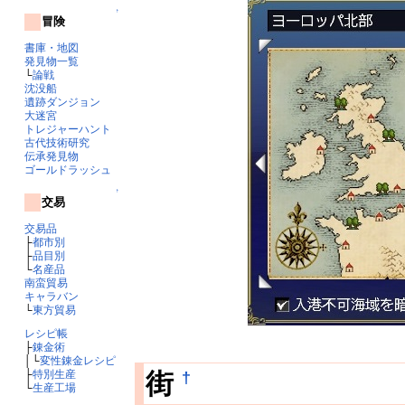
↑
冒険
書庫・地図
発見物一覧
└
論戦
沈没船
遺跡ダンジョン
大迷宮
トレジャーハント
古代技術研究
伝承発見物
ゴールドラッシュ
↑
交易
交易品
├
都市別
├
品目別
└
名産品
南蛮貿易
キャラバン
└
東方貿易
レシピ帳
├
錬金術
│└
変性錬金レシピ
†
街
├
特別生産
└
生産工場