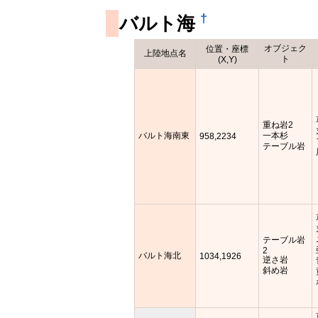
†
バルト海
オブジェク
位置・座標
上陸地点名
ト
(X,Y)
重ね岩2
バルト海南東
一本杉
958,2234
テーブル岩
テーブル岩
2
バルト海北
1034,1926
逆さ岩
斜め岩