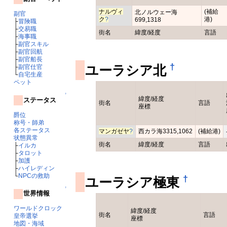
ナルヴィ
(補給
北ノルウェー海
副官
ク
?
港)
699,1318
├
冒険職
├
交易職
街名
緯度/経度
言語
├
海事職
├
副官スキル
├
副官回航
├
副官船長
†
ユーラシア北
├
副官仕官
└
自宅生産
ペット
↑
緯度/経度
ステータス
街名
言語
座標
爵位
称号・師弟
各ステータス
マンガゼヤ
?
西カラ海3315,1062
(補給港)
状態異常
街名
緯度/経度
言語
├
イルカ
├
タロット
├
加護
├
ハイレディン
└
NPCの救助
†
ユーラシア極東
↑
世界情報
ワールドクロック
緯度/経度
街名
言語
皇帝選挙
座標
地図・海域