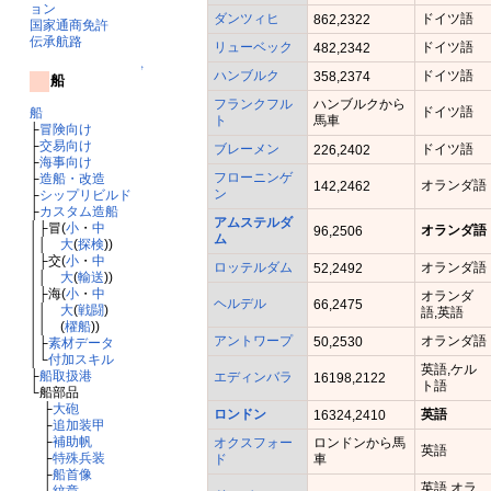
ョン
ダンツィヒ
ドイツ語
862,2322
国家通商免許
伝承航路
リューベック
ドイツ語
482,2342
↑
ハンブルク
ドイツ語
358,2374
船
フランクフル
ハンブルクから
ドイツ語
船
ト
馬車
├
冒険向け
├
交易向け
ブレーメン
ドイツ語
226,2402
├
海事向け
フローニンゲ
├
造船・改造
オランダ語
142,2462
ン
├
シップリビルド
├
カスタム造船
アムステルダ
│├冒(
小
・
中
オランダ語
96,2506
ム
││
大
(
探検
))
│├交(
小
・
中
ロッテルダム
オランダ語
52,2492
││
大
(
輸送
))
│├海(
小
・
中
オランダ
ヘルデル
66,2475
││
大
(
戦闘
)
語,英語
││ (
櫂船
))
アントワープ
オランダ語
50,2530
│├
素材データ
│└
付加スキル
英語,ケル
├
船取扱港
エディンバラ
16198,2122
ト語
└船部品
├
大砲
ロンドン
英語
16324,2410
├
追加装甲
├
補助帆
オクスフォー
ロンドンから馬
英語
├
特殊兵装
ド
車
├
船首像
英語,オラ
└
紋章