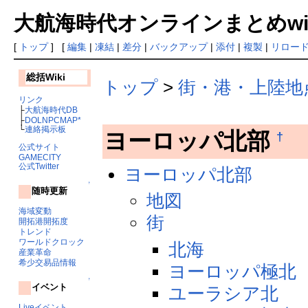
大航海時代オンラインまとめwiki
[
トップ
] [
編集
|
凍結
|
差分
|
バックアップ
|
添付
|
複製
|
リロー
総括Wiki
トップ
>
街・港・上陸地
リンク
├
大航海時代DB
├
DOLNPCMAP*
└
連絡掲示板
ヨーロッパ北部
†
公式サイト
GAMECITY
公式Twitter
ヨーロッパ北部
↑
随時更新
地図
海域変動
街
開拓港開拓度
トレンド
ワールドクロック
北海
産業革命
希少交易品情報
ヨーロッパ極北
↑
イベント
ユーラシア北
Liveイベント