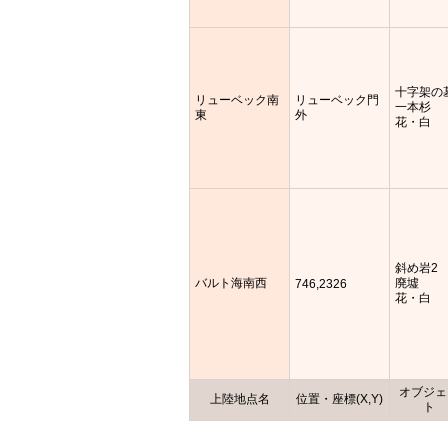
十字架の
リューベック南
リューベック門
一本杉
東
外
花・白
斜め岩2
バルト海南西
廃墟
746,2326
花・白
オブジェ
上陸地点名
位置・座標(X,Y)
ト