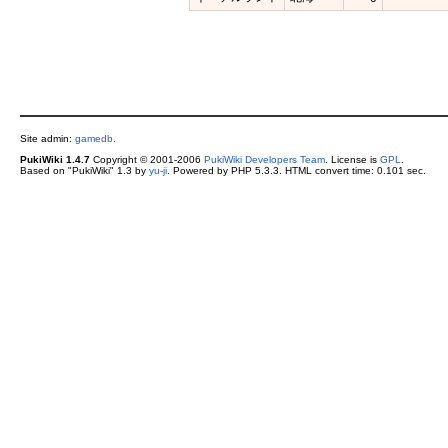
Site admin:
gamedb.
PukiWiki 1.4.7
Copyright © 2001-2006
PukiWiki Developers Team
. License is
GPL
.
Based on "PukiWiki" 1.3 by
yu-ji
. Powered by PHP 5.3.3. HTML convert time: 0.101 sec.