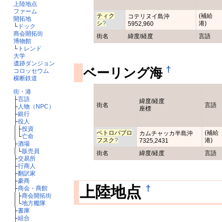
上陸地点
ファーム
ティク
(補給
コテリヌイ島沖
開拓地
シ
?
港)
5952,960
└
ドック
商会開拓街
街名
緯度/経度
言語
博物館
└
トレンド
大学
遺跡ダンジョン
†
ベーリング海
コロッセウム
横断鉄道
街・港
├
言語
緯度/経度
街名
言語
├
人物（NPC）
座標
├
銀行
├
役人
│├
投資
ペトロパブロ
(補給
カムチャッカ半島沖
│└
亡命
フスク
?
港)
7325,2431
├
酒場
│└
販売員
街名
緯度/経度
言語
├
交易所
├
行商人
├
翻訳家
├
豪商
†
上陸地点
├
商会・商館
│├
商会開拓街
│└
地方艦隊
├
書庫
├
組合