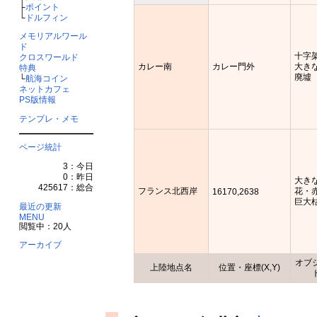
├
ポイント
└
ドルフィン
メモリアルワール
ド
十字
クロスワールド
カレー南
カレー門外
大き
特典
廃墟
└
航海コイン
ネットカフェ
PS版情報
テンプレ・メモ
ページ統計
3：今日
0：昨日
大き
425617：総合
フランス北西岸
花・
16170,2638
巨大
最近の更新
MENU
閲覧中：20人
アーカイブ
オブ
上陸地点名
位置・座標(X,Y)