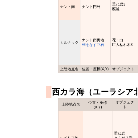
重ね岩3
ナント南
ナント門外
廃墟
ナント南奥地
花・白
カルナック
列をなす巨石
巨大枯れ木3
上陸地点名
位置・座標(X,Y)
オブジェクト
西カラ海（ユーラシア
オブジェク
位置・座標
上陸地点名
ト
(X,Y)
重ね岩
シベリア地
とんがり岩