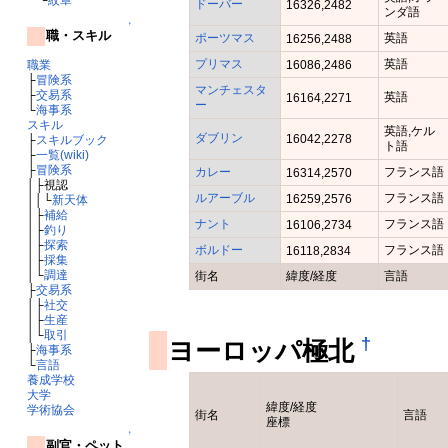
ドーバー
16326,2482
ンダ語
↑
職・スキル
ポーツマス
英語
16256,2488
プリマス
英語
職業
16086,2486
├
冒険系
マンチェスタ
├
交易系
英語
16164,2271
ー
└
海事系
スキル
英語,ケル
ダブリン
16042,2278
├
スキルブック
ト語
├
一覧(wiki)
├
冒険系
カレー
フランス語
16314,2570
│├視認
ルアーブル
フランス語
16259,2576
││└
新天体
│├
補給
ナント
フランス語
16106,2734
│├
釣り
│├
探索
ボルドー
フランス語
16118,2834
│├
採集
│└
調達
街名
緯度/経度
言語
├
交易系
│├
社交
│├
生産
│└
取引
†
ヨーロッパ極北
├
海事系
└
言語
養成学校
大学
緯度/経度
学術協会
街名
言語
座標
↑
副官・ペット