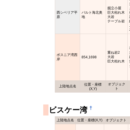
掘立小屋
西シベリア平
バルト海北奥
巨大枯れ木
原
地
大岩
テーブル岩
重ね岩2
ボスニア湾西
大岩
854,1698
岸
巨大枯れ木
オブジェク
位置・座標
上陸地点名
ト
(X,Y)
†
ビスケー湾
上陸地点名
位置・座標(X,Y)
オブジェクト