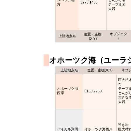
3273,1455
方
テーブル岩
大岩
オブジェク
位置・座標
上陸地点名
ト
(X,Y)
オホーツク海（ユーラ
上陸地点名
位置・座標(X,Y)
オブ
巨大枯
ﾏ）
オホーツク海
テーブ
6183,2258
西岸
とんが
大きな
大岩
逆さ岩
バイカル湖周
オホーツク海西岸
巨大枯