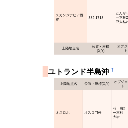
とんが
スカンジナビア西
一本杉
382,1718
岸
巨大枯
オブジ
位置・座標
上陸地点名
ト
(X,Y)
†
ユトランド半島沖
オブジェ
上陸地点名
位置・座標(X,Y)
ト
花・白2
オスロ北
オスロ門外
一本杉
大岩