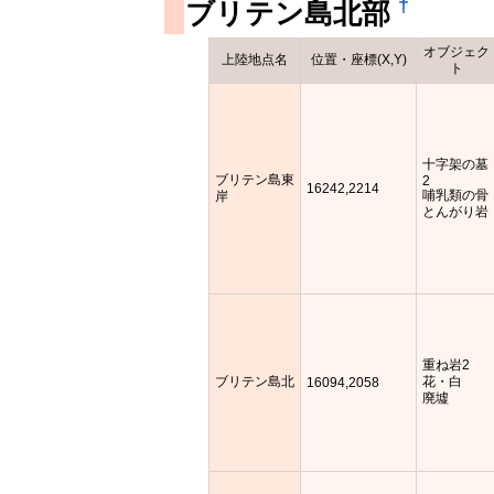
†
ブリテン島北部
オブジェク
上陸地点名
位置・座標(X,Y)
ト
十字架の墓
ブリテン島東
2
16242,2214
哺乳類の骨
岸
とんがり岩
重ね岩2
ブリテン島北
花・白
16094,2058
廃墟