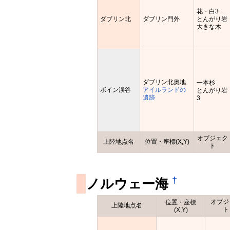
花・白3
ダブリン北
ダブリン門外
とんがり岩
大きな木
ダブリン北奥地
一本杉
ボイン渓谷
アイルランドの
とんがり岩
遺跡
3
オブジェク
上陸地点名
位置・座標(X,Y)
ト
†
ノルウェー海
オブジ
位置・座標
上陸地点名
ト
(X,Y)