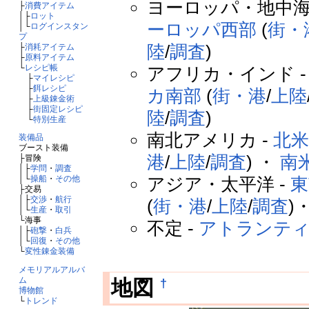
ヨーロッパ・地中海
├
消費アイテム
│├
ロット
ーロッパ西部
(
街・
│└
ログインスタン
プ
陸
/
調査
)
├
消耗アイテム
├
原料アイテム
└
レシピ帳
アフリカ・インド 
├
マイレシピ
├
餌レシピ
カ南部
(
街・港
/
上陸
├
上級錬金術
├
街固定レシピ
陸
/
調査
)
└
特別生産
南北アメリカ -
北
装備品
ブースト装備
港
/
上陸
/
調査
) ・
南
├冒険
│├
学問
・
調査
アジア・太平洋 -
東
│└
操船
・
その他
├交易
│├
交渉
・
航行
(
街・港
/
上陸
/
調査
)
│└
生産
・
取引
└海事
不定 -
アトランテ
│├
砲撃
・
白兵
│└
回復
・
その他
└
変性錬金装備
メモリアルアルバ
ム
†
地図
博物館
└
トレンド