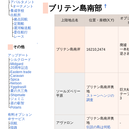
├
アパルタメント
†
ブリテン島南部
│└
オーナメント
├
養成学校
└
出航所
オブ
├
拠点回航
上陸地点名
位置・座標(X,Y)
├
定期船
├
運河輸送船
├
委任航行
└
レース
↑
廃墟
その他
ブリテン島南岸
一本
16210,2474
逆さ
アップデート
├
シルクロード
├
Midgard
├
20周年記念
├
Eastern trade
├
Caravan
├
Spica
├
Nelson
├
Yggdrasill
ブリテン島南岸奥
巨大
├
夏の大三角
ソールズベリー
地
テー
├
Shipmate
平原
ストーンヘンジの
3
├
ジェミニ
調査
├
楽の叡智
└
Polaris
有料オプション
ブリテン島南岸奥
＠サービス
アヴァロン
地
-
├
回航
伝説の島は何処
├
陸路