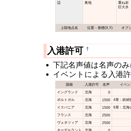
辺
奥地
重ね岩
巨大氷
上陸地点名
位置・座標(X,Y)
オブ
†
入港許可
下記名声値は名声のみ
イベントによる入港許
国籍
入港許可
名声
イベン
イングランド
北海
0
ポルトガル
北海
4章：鉄材
1500
イスパニア
北海
6章：北海
1500
フランス
北海
2500
ヴェネツィア
北海
2500
ネーデルラント
北海
0