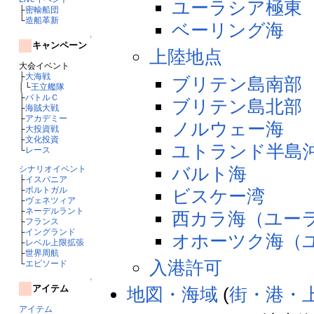
ユーラシア極東
├
密輸船団
└
造船革新
ベーリング海
↑
キャンペーン
上陸地点
大会イベント
├
大海戦
ブリテン島南部
│└
王立艦隊
├
バトルＣ
ブリテン島北部
├
海賊大戦
├
アカデミー
ノルウェー海
├
大投資戦
├
文化投資
ユトランド半島
└
レース
バルト海
シナリオイベント
├
イスパニア
├
ポルトガル
ビスケー湾
├
ヴェネツィア
├
ネーデルラント
西カラ海（ユー
├
フランス
├
イングランド
オホーツク海（
├
レベル上限拡張
├
世界周航
入港許可
└
エピソード
↑
アイテム
地図・海域
(
街・港・
アイテム