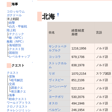
↑
海事
コロッセウム
†
北海
ガナドール
洋上戦闘
├
砲撃
└
白兵・甲板戦
陸上戦
緯度/経度
街名
言語
├
テクニック
座標
└
敵（NPC）
敵船（NPC）
├
海域群別
サンクトペテ
ノルド語
1216,1956
├
クエスト別
ルブルク
├
国籍別
└
レベルキャップ
コッコラ
ノルド語
979,1706
↑
ストックホル
ノルド語
クエスト
838,1978
ム
クエスト
リガ
スラブ諸語
1070,2154
├
冒険
ヴィスビー
ノルド語
│└
暗号解読
851,2106
├
交易
コペンハーゲ
│├
調達クエ
ノルド語
522,2214
ン
│└
発注書クエ
├
海事
ヨーテボリ
ノルド語
530,2076
└
勅命クエスト
ワールドアトラス
オスロ
ノルド語
494,1946
クロノクエスト
ベルゲン
ノルド語
246,1954
チャレンジミッシ