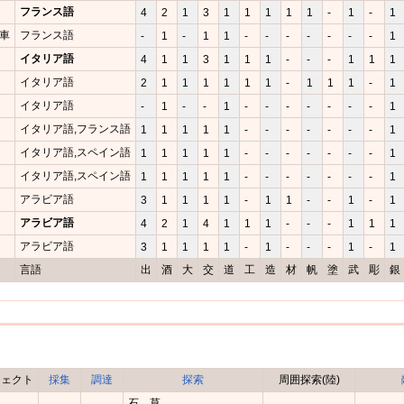
フランス語
4
2
1
3
1
1
1
1
1
-
1
-
1
車
フランス語
-
1
-
1
1
-
-
-
-
-
-
-
1
イタリア語
4
1
1
3
1
1
1
-
-
-
1
1
1
イタリア語
2
1
1
1
1
1
1
-
1
1
1
-
1
イタリア語
-
1
-
-
1
-
-
-
-
-
-
-
1
イタリア語,フランス語
1
1
1
1
1
-
-
-
-
-
-
-
1
イタリア語,スペイン語
1
1
1
1
1
-
-
-
-
-
-
-
1
イタリア語,スペイン語
1
1
1
1
1
-
-
-
-
-
-
-
1
アラビア語
3
1
1
1
1
-
1
1
-
-
1
-
1
アラビア語
4
2
1
4
1
1
1
-
-
-
1
1
1
アラビア語
3
1
1
1
1
-
1
-
-
-
1
-
1
言語
出
酒
大
交
道
工
造
材
帆
塗
武
彫
銀
ジェクト
採集
調達
探索
周囲探索(陸)
石、草