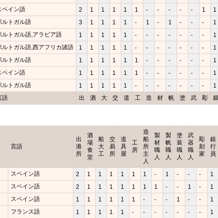
スペイン語
2
1
1
1
1
1
-
-
-
-
-
1
1
ポルトガル語
3
1
1
1
1
-
1
-
1
-
-
-
1
ポルトガル語,アラビア語
1
1
1
1
1
-
-
-
-
-
-
-
1
ポルトガル語,西アフリカ諸語
1
1
1
1
1
-
-
-
-
-
-
-
1
ポルトガル語
1
1
1
1
1
1
-
-
-
-
-
-
1
スペイン語
1
1
1
1
1
1
-
-
-
-
-
-
1
ポルトガル語
1
1
1
1
1
-
-
-
-
-
-
-
1
言語
出
酒
大
交
道
工
造
材
帆
塗
武
彫
造
酒
製
製
塗
武
出
船
交
道
船
彫
銀
場
工
材
帆
装
器
言語
港
大
易
具
所
刻
行
食
房
職
職
職
職
所
工
所
屋
主
家
員
堂
人
人
人
人
人
スペイン語
2
1
1
1
1
1
1
-
1
-
-
-
1
スペイン語
2
1
1
1
1
1
1
1
-
-
1
-
1
スペイン語
1
1
1
1
1
1
-
-
-
1
-
-
1
フランス語
1
1
1
1
1
-
-
-
-
-
-
-
1