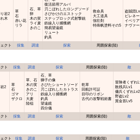
復活節用アルバ
石、草
刃こぼれしたロングソード
草
救命具
盗賊団Lv
り岩2
卵
さびかけのエストック
石
大工道具
ピレネー
枯れ木
木の実
スナップロック式射撃銃
赤い花
強壮剤
イベリア
杉
ライ麦
鉄線入り捕獲網
リラ
特殊帆塗料その5
ナヴァー
きのこ
簡易望遠鏡
リュート
釣具
ジェクト
採集
調達
探索
周囲探索(陸)
ェクト
採集
調達
探索
周囲探索(陸)
敵
石、草
草、石
獅子の像
冒険者くずれL
草
木の実
さびたショートソード
乾草
岩2
敗残兵Lv1
石
きのこ
刃こぼれしたカトラス
回航許可証
傭兵くずれLv
ゴマ
アリ
鉄線入り捕獲網
目印のリボン
野盗Lv2
ザクロ
大麦
釣具
古代の攻撃戦術書
賞金首Lv5
陸稲
望遠鏡
四分儀
ェクト
採集
調達
探索
周囲探索(陸)
敵
ジェクト
採集
調達
探索
周囲探索(陸)
敵