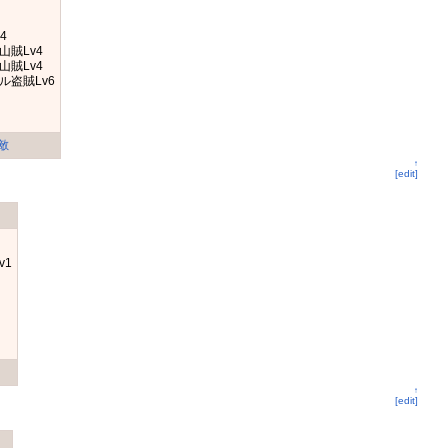
4
山賊Lv4
山賊Lv4
ル盗賊Lv6
敵
↑
[edit]
v1
2
↑
[edit]