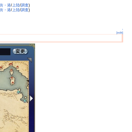
街・港
/
上陸
/
調査
)
街・港
/
上陸
/
調査
)
↑
[edit]