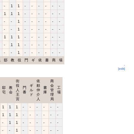
-
1
1
-
-
-
-
-
-
1
1
1
-
-
-
-
-
-
-
-
1
-
-
-
-
-
-
-
-
1
-
-
-
-
-
-
1
1
1
-
-
-
-
-
-
-
1
1
-
-
-
-
-
-
-
-
1
-
-
-
-
-
-
銀
邸
教
役
門
ギ
依
書
商
場
↑
[edit]
街
依
商
役
ギ
頼
会
邸
教
門
書
工
人
ル
仲
管
宅
会
番
庫
場
王
ド
介
理
宮
人
局
1
1
1
-
-
-
-
-
-
1
1
1
-
-
-
-
-
-
-
1
1
-
-
-
-
-
-
-
-
1
-
-
-
-
-
-