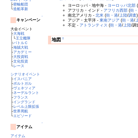
├
密輸船団
ヨーロッパ・地中海 -
ヨーロッパ北部
└
造船革新
アフリカ・インド -
アフリカ西部
(
街
南北アメリカ -
北米
(
街・港
/
上陸
/
調査
↑
キャンペーン
アジア・太平洋 -
東南アジア
(
街・港
/
不定 -
アトランティス
(
街・港
/
上陸
/調
大会イベント
├
大海戦
│└
王立艦隊
†
地図
├
バトルＣ
├
海賊大戦
├
アカデミー
├
大投資戦
├
文化投資
└
レース
シナリオイベント
├
イスパニア
├
ポルトガル
├
ヴェネツィア
├
ネーデルラント
├
フランス
├
イングランド
├
レベル上限拡張
├
世界周航
└
エピソード
↑
アイテム
アイテム