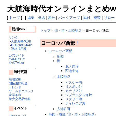
大航海時代オンラインまとめwiki
[
トップ
] [
編集
|
凍結
|
差分
|
バックアップ
|
添付
|
複製
|
リロー
総括Wiki
トップ
>
街・港・上陸地点
> ヨーロッパ西部
リンク
├
大航海時代DB
ヨーロッパ西部
†
├
DOLNPCMAP*
└
連絡掲示板
ヨーロッパ西部
公式サイト
地図
GAMECITY
街
公式Twitter
北大西洋
↑
西地中海
随時更新
上陸地点
海域変動
ビスケー湾
開拓港開拓度
リスボン沖
トレンド
カナリア沖
ワールドクロック
ジブラルタル海峡
産業革命
リグリア海
希少交易品情報
ティレニア海
↑
イベント
入港許可
地図・海域
(
街・港・上陸地点
)
Liveイベント