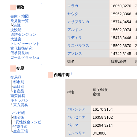
↑
マラガ
16050,3270
冒険
セウタ
15962,3366
書庫・地図
発見物一覧
カサブランカ
15774,3454
└
論戦
アルギン
沈没船
15602,3974
遺跡ダンジョン
マディラ
15478,3446
大迷宮
トレジャーハント
ラスパルマス
15502,3670
古代技術研究
伝承発見物
アゾレス
14742,3145
ゴールドラッシュ
街名
緯度/経度
↑
交易
†
西地中海
交易品
├
都市別
├
品目別
緯度/経度
└
名産品
街名
座標
南蛮貿易
キャラバン
└
東方貿易
バレンシア
16170,3154
レシピ帳
バルセロナ
├
錬金術
16358,3102
│└
変性錬金レシピ
パルマ
16294,3214
├
特別生産
└
生産工場
モンペリエ
34,3006