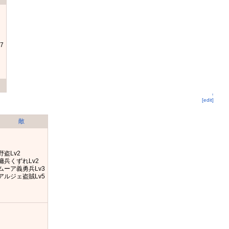
7
↑
[edit]
敵
野盗Lv2
傭兵くずれLv2
ムーア義勇兵Lv3
アルジェ盗賊Lv5