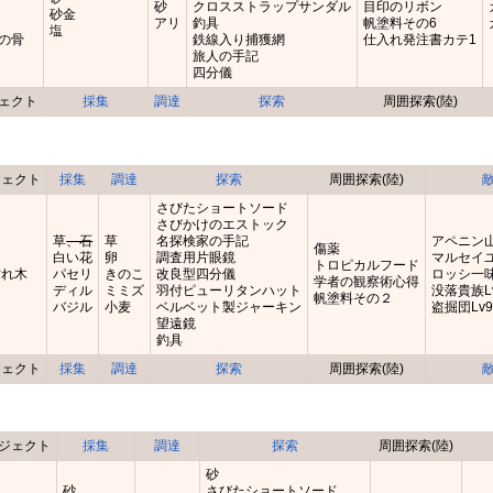
砂
クロスストラップサンダル
目印のリボン
砂金
アリ
釣具
帆塗料その6
塩
の骨
鉄線入り捕獲網
仕入れ発注書カテ1
旅人の手記
四分儀
ェクト
採集
調達
探索
周囲探索(陸)
ジェクト
採集
調達
探索
周囲探索(陸)
さびたショートソード
さびかけのエストック
草
、石
草
名探検家の手記
アペニン山
傷薬
白い花
卵
調査用片眼鏡
マルセイユ
トロピカルフード
枯れ木
パセリ
きのこ
改良型四分儀
ロッシ一味
学者の観察術心得
白
ディル
ミミズ
羽付ピューリタンハット
没落貴族L
帆塗料その２
バジル
小麦
ベルベット製ジャーキン
盗掘団Lv
望遠鏡
釣具
ジェクト
採集
調達
探索
周囲探索(陸)
ジェクト
採集
調達
探索
周囲探索(陸)
砂
砂
さびたショートソード