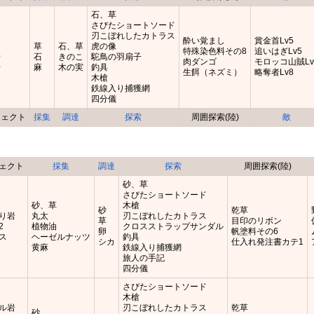
石、草
さびたショートソード
刃こぼれしたカトラス
酔い覚まし
賞金首Lv5
草
石、草
虎の像
特殊染色料その8
追いはぎLv5
岩
石
きのこ
駝鳥の羽扇子
肉ダンゴ
モロッコ山賊Lv
岩
麻
木の実
釣具
生餌（ネズミ）
略奪者Lv8
木槍
鉄線入り捕獲網
四分儀
ジェクト
採集
調達
探索
周囲探索(陸)
敵
ェクト
採集
調達
探索
周囲探索(陸)
砂、草
さびたショートソード
砂、草
木槍
砂
乾草
り岩
丸太
刃こぼれしたカトラス
草
目印のリボン
2
植物油
クロスストラップサンダル
卵
帆塗料その6
ス
ヘーゼルナッツ
釣具
シカ
仕入れ発注書カテ1
黄麻
鉄線入り捕獲網
旅人の手記
四分儀
さびたショートソード
木槍
ル岩
刃こぼれしたカトラス
乾草
砂