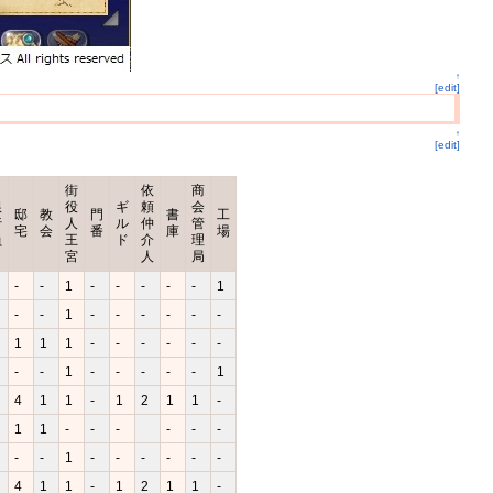
↑
[edit]
↑
[edit]
街
依
商
銀
役
ギ
頼
会
邸
教
門
書
工
行
人
ル
仲
管
宅
会
番
庫
場
員
王
ド
介
理
宮
人
局
-
-
1
-
-
-
-
-
1
-
-
1
-
-
-
-
-
-
1
1
1
-
-
-
-
-
-
-
-
1
-
-
-
-
-
1
4
1
1
-
1
2
1
1
-
1
1
-
-
-
-
-
-
-
-
1
-
-
-
-
-
-
4
1
1
-
1
2
1
1
-