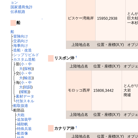
ョン
国家通商免許
伝承航路
とんが
ビスケー湾南岸
巨大
15950,2938
↑
船
一本
船
├
冒険向け
├
交易向け
上陸地点名
位置・座標(X,Y)
オブ
├
海事向け
├
造船・改造
├
シップリビルド
†
リスボン沖
├
カスタム造船
│├冒(
小
・
中
上陸地点名
位置・座標(X,Y)
オブジ
││
大
(
探検
))
│├交(
小
・
中
││
大
(
輸送
))
│├海(
小
・
中
とんがり
││
大
(
戦闘
)
モロッコ西岸
大岩
15806,3442
││ (
櫂船
))
廃墟
│├
素材データ
│└
付加スキル
├
船取扱港
└船部品
上陸地点名
位置・座標(X,Y)
オブジ
├
大砲
├
追加装甲
├
補助帆
†
カナリア沖
├
特殊兵装
├
船首像
上陸地点名
位置・座標(X,Y)
オブ
└
紋章