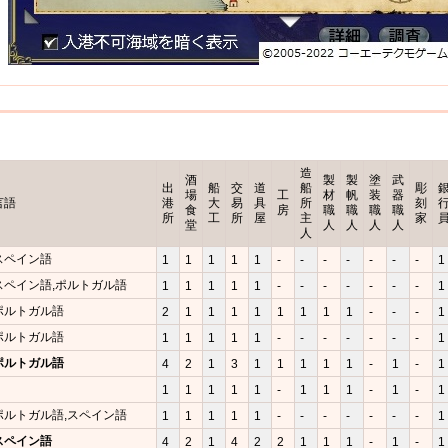
造
酒
製
製
塗
武
出
船
交
道
船
彫
場
工
材
帆
装
器
言語
港
大
易
具
所
刻
食
房
職
職
職
職
所
工
所
屋
主
家
堂
人
人
人
人
人
スペイン語
1
1
1
1
1
-
-
-
-
-
-
-
1
スペイン語,ポルトガル語
1
1
1
1
1
-
-
-
-
-
-
-
1
ポルトガル語
2
1
1
1
1
1
1
1
1
-
-
-
1
ポルトガル語
1
1
1
1
1
-
-
-
-
-
-
-
1
ポルトガル語
4
2
1
3
1
1
1
1
1
-
1
-
1
1
1
1
1
1
-
1
1
1
-
1
-
1
ポルトガル語,スペイン語
1
1
1
1
1
-
-
-
-
-
-
-
1
スペイン語
4
2
1
4
2
2
1
1
1
-
1
-
1