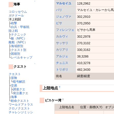
↑
マルセイユ
128,2962
海事
パリ
マルセイユ・カレーから馬
コロッセウム
ガナドール
ジェノヴァ
302,2910
洋上戦闘
├
砲撃
ピサ
370,2950
└
白兵・甲板戦
フィレンツェ
ピサから馬車
陸上戦
├
テクニック
カルヴィ
302,2978
└
敵（NPC）
敵船（NPC）
サッサリ
270,3102
├
海域群別
カリアリ
├
クエスト別
330,3162
├
国籍別
アルジェ
38,3286
└
レベルキャップ
チュニス
410,3278
↑
クエスト
トリポリ
482,3430
クエスト
街名
緯度/経度
├
冒険
│└
暗号解読
├
交易
†
上陸地点
│├
調達クエ
│└
発注書クエ
├
海事
†
ビスケー湾
└
勅命クエスト
ワールドアトラス
上陸地点名
位置・座標(X,Y)
オブ
クロノクエスト
チャレンジミッシ