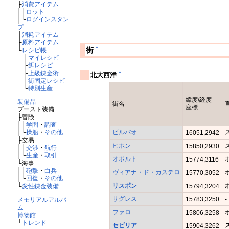
├
消費アイテム
│├
ロット
│└
ログインスタン
プ
├
消耗アイテム
├
原料アイテム
†
街
└
レシピ帳
├
マイレシピ
├
餌レシピ
├
上級錬金術
†
北大西洋
├
街固定レシピ
└
特別生産
緯度/経度
装備品
街名
座標
ブースト装備
├冒険
│├
学問
・
調査
ビルバオ
│└
操船
・
その他
16051,2942
├交易
ヒホン
15850,2930
│├
交渉
・
航行
│└
生産
・
取引
オポルト
15774,3116
└海事
│├
砲撃
・
白兵
ヴィアナ・ド・カステロ
15770,3052
│└
回復
・
その他
リスボン
15794,3204
└
変性錬金装備
サグレス
15783,3250
-
メモリアルアルバ
ム
ファロ
15806,3258
博物館
└
トレンド
セビリア
15904,3262