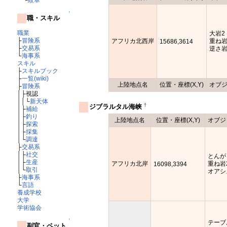
↑
職・スキル
職業
大岩2
├
冒険系
アフリカ北西岸
重ね
15686,3614
├
交易系
逆さ
└
海事系
スキル
├
スキルブック
├
一覧(wiki)
上陸地点名
位置・座標(X,Y)
オブ
├
冒険系
│├視認
││└
新天体
†
ジブラルタル海峡
│├
補給
│├
釣り
上陸地点名
位置・座標(X,Y)
オブジ
│├
探索
│├
採集
│└
調達
├
交易系
│├
社交
とんが
│├
生産
アフリカ北岸
重ね岩
16098,3394
│└
取引
オアシ
├
海事系
└
言語
養成学校
大学
学術協会
↑
テーブ
副官・ペット