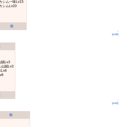
カシム一味Lv15
カシムLv20
敵
↑
[edit]
敵
賊Lv3
山賊Lv3
Lv6
v8
9
敵
↑
[edit]
敵