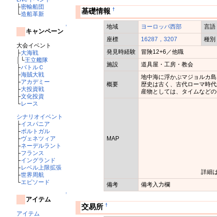
├
密輸船団
†
基礎情報
└
造船革新
地域
ヨーロッパ西部
言語
↑
キャンペーン
座標
16287，3207
種別
大会イベント
発見時経験
冒険12+6／他職
├
大海戦
│└
王立艦隊
施設
道具屋・工房・教会
├
バトルＣ
├
海賊大戦
地中海に浮かぶマジョルカ島
├
アカデミー
概要
歴史は古く、古代ローマ時代
├
大投資戦
産物としては、タイムなどの
├
文化投資
└
レース
シナリオイベント
├
イスパニア
├
ポルトガル
MAP
├
ヴェネツィア
├
ネーデルラント
├
フランス
├
イングランド
├
レベル上限拡張
詳細
├
世界周航
└
エピソード
備考
備考入力欄
↑
アイテム
†
交易所
アイテム