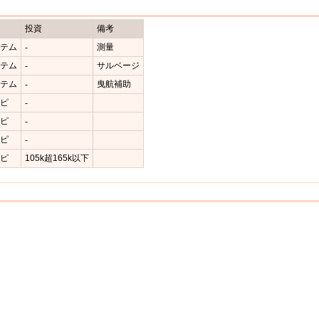
投資
備考
イテム
測量
-
イテム
サルベージ
-
イテム
曳航補助
-
シピ
-
シピ
-
シピ
-
シピ
105k超165k以下