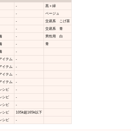
黒＋緑
-
ベージュ
-
交易系 こげ茶
-
交易系 青
-
備
男性用 白
-
備
青
-
備
-
アイテム
-
アイテム
-
アイテム
-
アイテム
-
レシピ
-
レシピ
-
レシピ
-
レシピ
105k超165k以下
レシピ
-