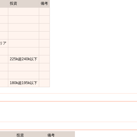
投資
備考
リア
225k超240k以下
180k超195k以下
投資
備考