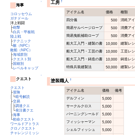
†
工房
↑
海事
アイテム名
価格
種類
コロッセウム
ガナドール
四分儀
消耗ア
500
洋上戦闘
├
砲撃
簡易サルベージロープ
消費ア
500
└
白兵・甲板戦
簡易曳航補助ロープ
消費ア
500
陸上戦
├
テクニック
船大工入門・縫製の書
縫製レ
10,000
└
敵（NPC）
敵船（NPC）
船大工入門・工芸の書
工芸レ
10,000
├
海域群別
船大工入門・鋳造の書
鋳造レ
├
クエスト別
10,000
├
国籍別
特殊兵装縫製法
縫製レ
50,000
└
レベルキャップ
↑
クエスト
†
塗装職人
クエスト
アイテム名
価格
備考
├
冒険
│└
暗号解読
デルフィン
5,000
├
交易
│├
調達クエ
サークルクロス
5,000
│└
発注書クエ
バーニングシールド
5,000
├
海事
└
勅命クエスト
フィッシャーマン
5,000
ワールドアトラス
クロノクエスト
シェルフィッシュ
5,000
チャレンジミッシ