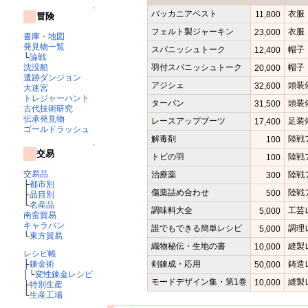
↑
バッカニアベスト
衣服
11,800
冒険
フェルト製ジャーキン
衣服
23,000
書庫・地図
発見物一覧
スパニッシュトーク
帽子
12,400
└
論戦
羽付スパニッシュトーク
帽子
沈没船
20,000
遺跡ダンジョン
アジシェ
頭装
32,600
大迷宮
トレジャーハント
ターバン
頭装
31,500
古代技術研究
伝承発見物
レースアップブーツ
足装
17,400
ゴールドラッシュ
解毒剤
陸戦
100
↑
交易
トビの羽
陸戦
100
交易品
治療薬
陸戦
300
├
都市別
傷薬詰め合わせ
陸戦
500
├
品目別
└
名産品
調味料大全
工芸
5,000
南蛮貿易
キャラバン
誰でもできる簡単レシピ
調理
5,000
└
東方貿易
織物秘伝・生地の書
縫製
10,000
レシピ帳
剣錬成・応用
鋳造
├
錬金術
50,000
│└
変性錬金レシピ
モードデザイン集・第1巻
縫製
10,000
├
特別生産
└
生産工場