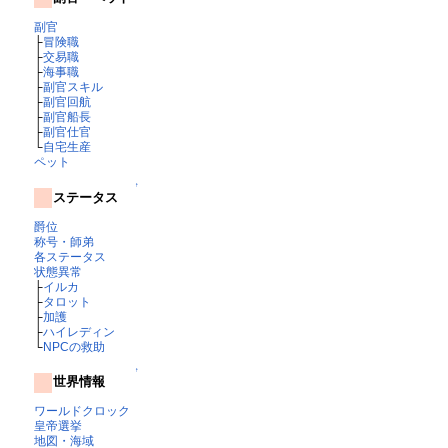
副官
├
冒険職
├
交易職
├
海事職
├
副官スキル
├
副官回航
├
副官船長
├
副官仕官
└
自宅生産
ペット
↑
ステータス
爵位
称号・師弟
各ステータス
状態異常
├
イルカ
├
タロット
├
加護
├
ハイレディン
└
NPCの救助
↑
世界情報
ワールドクロック
皇帝選挙
地図・海域