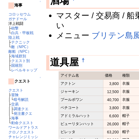
酒場
↑
海事
マスター / 交易商 / 
コロッセウム
ガナドール
い
洋上戦闘
├
砲撃
メニュー
ブリテン島
└
白兵・甲板戦
陸上戦
├
テクニック
└
敵（NPC）
敵船（NPC）
├
海域群別
†
道具屋
├
クエスト別
├
国籍別
└
レベルキャップ
アイテム名
価格
種類
↑
クエスト
アクトン
衣服
3,800
クエスト
ジャーキン
衣服
12,500
├
冒険
プールポワン
衣服
│└
暗号解読
40,700
├
交易
ペチコート
衣服
3,800
│├
調達クエ
│└
発注書クエ
アドミラルハット
帽子
6,600
├
海事
└
勅命クエスト
ピューリタンハット
帽子
26,000
ワールドアトラス
ビレッタ
帽子
63,200
クロノクエスト
チャレンジミッシ