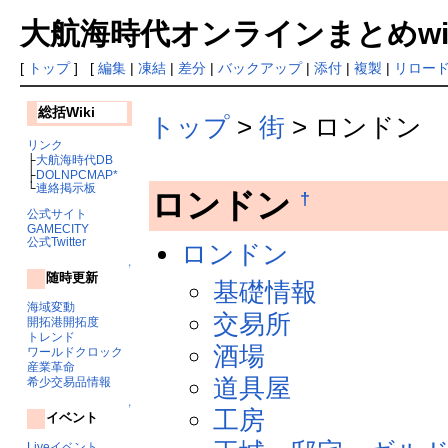
大航海時代オンラインまとめwiki
[
トップ
] [
編集
|
凍結
|
差分
|
バックアップ
|
添付
|
複製
|
リロー
総括Wiki
トップ
>
街
> ロンドン
リンク
├
大航海時代DB
├
DOLNPCMAP*
└
連絡掲示板
ロンドン
†
公式サイト
GAMECITY
公式Twitter
ロンドン
↑
随時更新
基礎情報
海域変動
交易所
開拓港開拓度
トレンド
酒場
ワールドクロック
産業革命
道具屋
希少交易品情報
↑
工房
イベント
Liveイベント