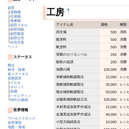
副官
†
工房
├
冒険職
├
交易職
├
海事職
アイテム名
価格
種類
├
副官スキル
├
副官回航
四文儀
消耗
500
├
副官船長
├
副官仕官
船塗料
消費
500
└
自宅生産
ペット
帆塗料
消費
500
↑
望郷のカリヨンベル
消費
200
ステータス
船歌の楽譜
消費
200
爵位
強襲の縄
消費
称号・師弟
100,000
各ステータス
単帆補助帆縫製法
レシ
15,000
状態異常
├
イルカ
複帆補助帆縫製法
レシ
30,000
├
タロット
├
加護
複合補助帆縫製法
レシ
50,000
├
ハイレディン
全艤装補助帆組立法
レシ
100,000
└
NPCの救助
木材系追加装甲作成法
レシ
15,000
↑
世界情報
金属系追加装甲作成法
レシ
40,000
ワールドクロック
小型大砲鋳造法
レシ
10,000
皇帝選挙
地図・海域