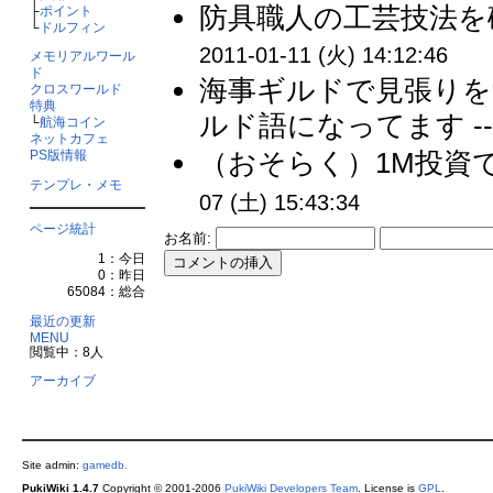
防具職人の工芸技法を
├
ポイント
└
ドルフィン
2011-01-11 (火) 14:12:46
メモリアルワール
ド
海事ギルドで見張りを
クロスワールド
特典
ルド語になってます -
└
航海コイン
ネットカフェ
（おそらく）1M投資で
PS版情報
テンプレ・メモ
07 (土) 15:43:34
ページ統計
お名前:
1：今日
0：昨日
65084：総合
最近の更新
MENU
閲覧中：8人
アーカイブ
Site admin:
gamedb.
PukiWiki 1.4.7
Copyright © 2001-2006
PukiWiki Developers Team
. License is
GPL
.