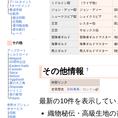
├
アパルタメント
ミドルトン邸
（ライザ他）
│└
オーナメント
ジョン・ディー邸
ジョン・ディー
採
├
養成学校
└
出航所
シェークスピア邸
シェイクスピア
ケ
├
拠点回航
├
定期船
王宮
レスター伯
医
├
運河輸送船
├
委任航行
王宮
サセックス伯
-
└
レース
冒険者ギルド
冒険者ギルドマスター
地
↑
その他
海事ギルド
海事ギルドマスター
修
アップデート
商人ギルド
商人ギルドマスター
雑
├
シルクロード
├
Midgard
├
20周年記念
├
Eastern trade
†
その他情報
├
Caravan
├
Spica
├
Nelson
├
Yggdrasill
外部リンク
├
夏の大三角
├
Shipmate
史実歴史
百科事典：ロンドン
├
ジェミニ
├
楽の叡智
└
Polaris
最新の10件を表示して
有料オプション
＠サービス
織物秘伝・高級生地の書
├
回航
├
陸路