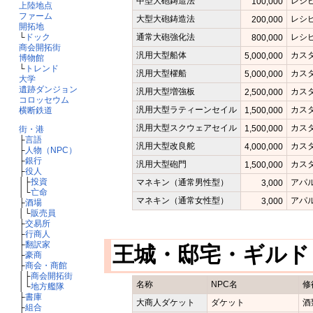
中型大砲鋳造法
レシ
100,000
上陸地点
ファーム
大型大砲鋳造法
レシ
200,000
開拓地
通常大砲強化法
レシ
└
ドック
800,000
商会開拓街
汎用大型船体
カス
5,000,000
博物館
└
トレンド
汎用大型櫂船
カス
5,000,000
大学
遺跡ダンジョン
汎用大型増強板
カス
2,500,000
コロッセウム
汎用大型ラティーンセイル
カス
1,500,000
横断鉄道
汎用大型スクウェアセイル
カス
1,500,000
街・港
├
言語
汎用大型改良舵
カス
4,000,000
├
人物（NPC）
├
銀行
汎用大型砲門
カス
1,500,000
├
役人
│├
投資
マネキン（通常男性型）
アパ
3,000
│└
亡命
マネキン（通常女性型）
アパ
3,000
├
酒場
│└
販売員
├
交易所
├
行商人
├
翻訳家
王城・邸宅・ギル
├
豪商
├
商会・商館
│├
商会開拓街
名称
NPC名
修
│└
地方艦隊
├
書庫
大商人ダケット
ダケット
酒
├
組合