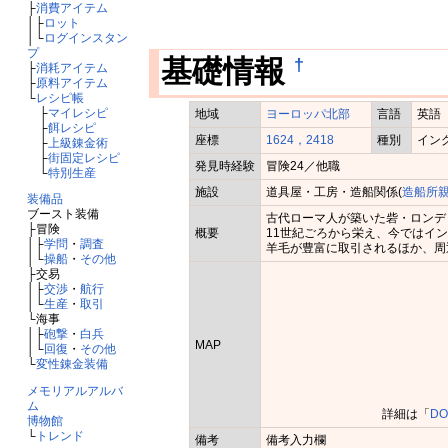
├
消費アイテム
│├
ロット
│└
ログインスタン
プ
†
基礎情報
├
消耗アイテム
├
原料アイテム
└
レシピ帳
├
マイレシピ
地域
ヨーロッパ北部
言語
英語
├
餌レシピ
座標
1624，2418
種別
イン
├
上級錬金術
├
街固定レシピ
発見時経験
冒険24／他職
└
特別生産
施設
道具屋・工房・造船関係(
造船所
装備品
ブースト装備
古代ローマ人が築いた砦・ロンデ
├冒険
概要
11世紀ごろから栄え、今ではイ
│├
学問
・
調査
羊毛が豊富に取引されるほか、周
│└
操船
・
その他
├交易
│├
交渉
・
航行
│└
生産
・
取引
└海事
│├
砲撃
・
白兵
MAP
│└
回復
・
その他
└
変性錬金装備
メモリアルアルバ
ム
詳細は「
DO
博物館
└
トレンド
備考
備考入力欄