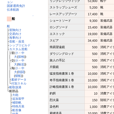
リングレッツウィッグ
帽子
53,900
ョン
国家通商免許
ストラップシューズ
靴
5,200
伝承航路
レースアップブーツ
靴
17,400
↑
船
ショートソード
装備武器
9,300
船
ロングソード
装備武器
15,400
├
冒険向け
エストック
装備武器
├
交易向け
19,000
├
海事向け
スピア
装備武器
34,400
├
造船・改造
├
シップリビルド
簡易望遠鏡
消耗アイ
500
├
カスタム造船
│├冒(
小
・
中
ダウジングロッド
消耗アイ
500
││
大
(
探検
))
旅人の手記
消耗アイ
500
│├交(
小
・
中
││
大
(
輸送
))
片眼鏡
消耗アイ
500
│├海(
小
・
中
││
大
(
戦闘
)
猛攻指南書第１巻
消耗アイ
10,000
││ (
櫂船
))
│├
素材データ
奇手指南書第１巻
消耗アイ
10,000
│└
付加スキル
計略指南書第１巻
消耗アイ
10,000
├
船取扱港
└船部品
釣餌
消費アイ
10
├
大砲
├
追加装甲
烈火薬
陸戦アイ
150
├
補助帆
├
特殊兵装
染色料
消費アイ
1,000
├
船首像
裁縫道具
消費アイ
10,000
└
紋章