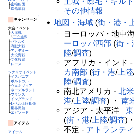
王城・邸宅・ギル
├
密輸船団
その他情報
└
造船革新
↑
キャンペーン
地図・海域
(
街・港・
大会イベント
ヨーロッパ・地中海
├
大海戦
│└
王立艦隊
ーロッパ西部
(
街・
├
バトルＣ
├
海賊大戦
├
アカデミー
陸
/
調査
)
├
大投資戦
├
文化投資
アフリカ・インド 
└
レース
カ南部
(
街・港
/
上陸
シナリオイベント
├
イスパニア
陸
/
調査
)
├
ポルトガル
├
ヴェネツィア
南北アメリカ -
北
├
ネーデルラント
├
フランス
港
/
上陸
/
調査
) ・
南
├
イングランド
├
レベル上限拡張
├
世界周航
アジア・太平洋 -
東
└
エピソード
(
街・港
/
上陸
/
調査
)
↑
アイテム
不定 -
アトランテ
アイテム