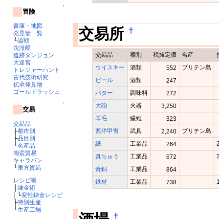
↑
冒険
書庫・地図
†
交易所
発見物一覧
└
論戦
沈没船
交易品
種別
税抜定価
名産
遺跡ダンジョン
大迷宮
ウイスキー
酒類
ブリテン島
552
トレジャーハント
古代技術研究
ビール
酒類
247
伝承発見物
ゴールドラッシュ
バター
調味料
272
↑
大砲
火器
3,250
交易
羊毛
繊維
323
交易品
├
都市別
西洋甲冑
武具
ブリテン島
2,240
├
品目別
紙
工業品
264
└
名産品
南蛮貿易
真ちゅう
工業品
672
キャラバン
└
東方貿易
青銅
工業品
864
レシピ帳
鉄材
工業品
738
├
錬金術
│└
変性錬金レシピ
├
特別生産
└
生産工場
†