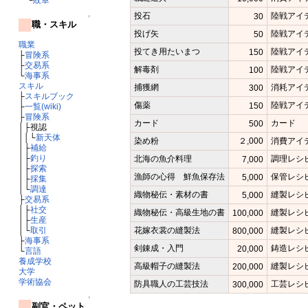
投石
陸戦アイ
30
↑
職・スキル
投げ矢
陸戦アイ
50
職業
投てき用たいまつ
陸戦アイ
150
├
冒険系
├
交易系
解毒剤
陸戦アイ
100
└
海事系
スキル
捕獲網
消耗アイ
300
├
スキルブック
傷薬
陸戦アイ
150
├
一覧(wiki)
├
冒険系
カード
カード
500
│├視認
││└
新天体
染め粉
２,000
消費アイ
│├
補給
│├
釣り
北海の魚介料理
調理レシ
7,000
│├
探索
漁師の心得 鮮魚保存法
保管レシ
5,000
│├
採集
│└
調達
織物秘伝・素材の書
縫製レシ
5,000
├
交易系
│├
社交
織物秘伝・高級生地の書
縫製レシ
100,000
│├
生産
花嫁衣裳の縫製法
縫製レシ
│└
取引
800,000
├
海事系
剣錬成・入門
鋳造レシ
20,000
└
言語
養成学校
高級帽子の縫製法
縫製レシ
200,000
大学
学術協会
防具職人の工芸技法
工芸レシ
300,000
↑
副官・ペット