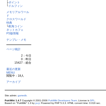
├
ポイント
└
ドルフィン
メモリアルワール
ド
クロスワールド
特典
└
航海コイン
ネットカフェ
PS版情報
テンプレ・メモ
ページ統計
2：今日
0：昨日
15427：総合
最近の更新
MENU
閲覧中：18人
アーカイブ
Site admin:
gamedb.
PukiWiki 1.4.7
Copyright © 2001-2006
PukiWiki Developers Team
. License is
GPL
.
Based on "PukiWiki" 1.3 by
yu-ji
. Powered by PHP 5.3.3. HTML convert time: 0.016 sec.