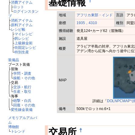
†
基礎情報
├
消費アイテム
│├
ロット
│└
ログインスタン
地域
アフリカ東部・インド
言語
アラ
プ
├
消耗アイテム
座標
1935，4310
種別
同盟
├
原料アイテム
└
レシピ帳
獲得経験
発見124+カード62（冒険職）
├
マイレシピ
├
餌レシピ
施設
道具屋
├
上級錬金術
アラビア半島の対岸、アフリカ東北
├
街固定レシピ
概要
アデン湾から紅海へ向かう途中に位
└
特別生産
装備品
ブースト装備
├冒険
│├
学問
・
調査
│└
操船
・
その他
MAP
├交易
│├
交渉
・
航行
│└
生産
・
取引
└海事
│├
砲撃
・
白兵
詳細は「
DOLNPCMAP*
│└
回復
・
その他
備考
500kでロットno.6×1
└
変性錬金装備
メモリアルアルバ
ム
博物館
†
交易所
└
トレンド