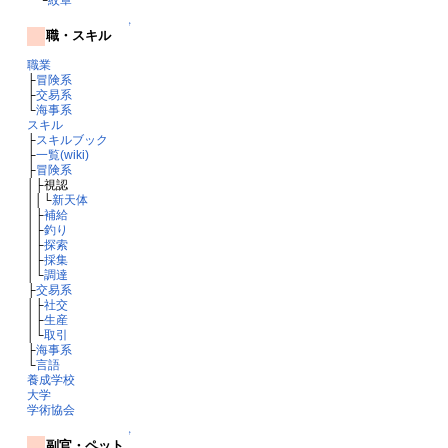
↑
職・スキル
職業
├
冒険系
├
交易系
└
海事系
スキル
├
スキルブック
├
一覧(wiki)
├
冒険系
│├視認
││└
新天体
│├
補給
│├
釣り
│├
探索
│├
採集
│└
調達
├
交易系
│├
社交
│├
生産
│└
取引
├
海事系
└
言語
養成学校
大学
学術協会
↑
副官・ペット