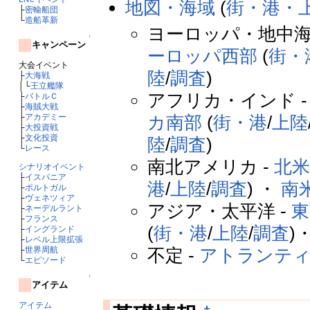
地図・海域
(
街・港・
├
密輸船団
└
造船革新
ヨーロッパ・地中海
↑
キャンペーン
ーロッパ西部
(
街・
大会イベント
陸
/
調査
)
├
大海戦
│└
王立艦隊
アフリカ・インド 
├
バトルＣ
├
海賊大戦
├
アカデミー
カ南部
(
街・港
/
上陸
├
大投資戦
├
文化投資
陸
/
調査
)
└
レース
南北アメリカ -
北
シナリオイベント
├
イスパニア
港
/
上陸
/
調査
) ・
南
├
ポルトガル
├
ヴェネツィア
アジア・太平洋 -
東
├
ネーデルラント
├
フランス
(
街・港
/
上陸
/
調査
)
├
イングランド
├
レベル上限拡張
├
世界周航
不定 -
アトランテ
└
エピソード
↑
アイテム
アイテム