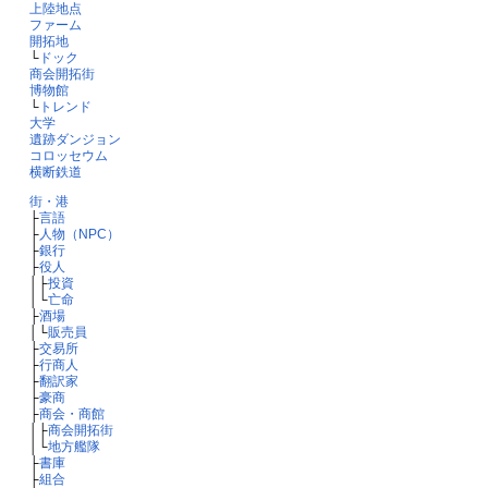
上陸地点
ファーム
開拓地
└
ドック
商会開拓街
博物館
└
トレンド
大学
遺跡ダンジョン
コロッセウム
横断鉄道
街・港
├
言語
├
人物（NPC）
├
銀行
├
役人
│├
投資
│└
亡命
├
酒場
│└
販売員
├
交易所
├
行商人
├
翻訳家
├
豪商
├
商会・商館
│├
商会開拓街
│└
地方艦隊
├
書庫
├
組合