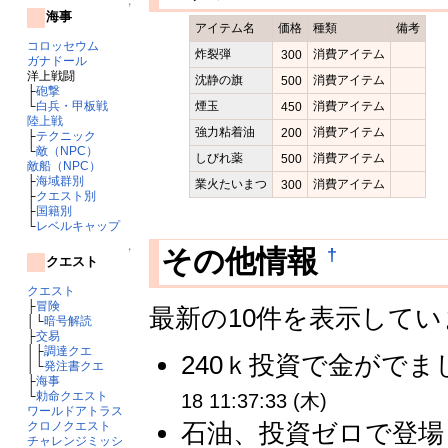
↑
海事
アイテム名
価格
種類
備考
コロッセウム
炸裂弾
消費アイテム
300
ガナドール
洋上戦闘
沈静の旗
消費アイテム
500
├
砲撃
煙玉
消費アイテム
└
白兵・甲板戦
450
陸上戦
強力粘着油
消費アイテム
200
├
テクニック
└
敵（NPC）
しびれ薬
消費アイテム
500
敵船（NPC）
├
海域群別
業火たいまつ
消費アイテム
300
├
クエスト別
├
国籍別
└
レベルキャップ
†
その他情報
↑
クエスト
クエスト
├
冒険
最新の10件を表示して
│└
暗号解読
├
交易
│├
調達クエ
240ｋ投資で金がでま
│└
発注書クエ
├
海事
└
勅命クエスト
18 11:37:33 (木)
ワールドアトラス
石油、投資ゼロで登場し
クロノクエスト
チャレンジミッシ