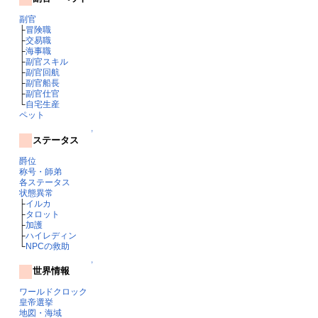
副官
├
冒険職
├
交易職
├
海事職
├
副官スキル
├
副官回航
├
副官船長
├
副官仕官
└
自宅生産
ペット
↑
ステータス
爵位
称号・師弟
各ステータス
状態異常
├
イルカ
├
タロット
├
加護
├
ハイレディン
└
NPCの救助
↑
世界情報
ワールドクロック
皇帝選挙
地図・海域