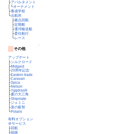
├
アパルタメント
│└
オーナメント
├
養成学校
└
出航所
├
拠点回航
├
定期船
├
運河輸送船
├
委任航行
└
レース
↑
その他
アップデート
├
シルクロード
├
Midgard
├
20周年記念
├
Eastern trade
├
Caravan
├
Spica
├
Nelson
├
Yggdrasill
├
夏の大三角
├
Shipmate
├
ジェミニ
├
楽の叡智
└
Polaris
有料オプション
＠サービス
├
回航
├
陸路