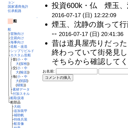
ョン
投資600k・仏 煙玉
国家通商免許
伝承航路
2016-07-17 (日) 12:22:09
↑
船
煙玉、沈静の旗って行
船
--
2016-07-17 (日) 20:41:36
├
冒険向け
├
交易向け
昔は道具屋売りだった
├
海事向け
├
造船・改造
終わっていて街発見
├
シップリビルド
├
カスタム造船
そちらから確認してくだ
│├冒(
小
・
中
││
大
(
探検
))
│├交(
小
・
中
お名前:
││
大
(
輸送
))
│├海(
小
・
中
││
大
(
戦闘
)
││ (
櫂船
))
│├
素材データ
│└
付加スキル
├
船取扱港
└船部品
├
大砲
├
追加装甲
├
補助帆
├
特殊兵装
├
船首像
└
紋章