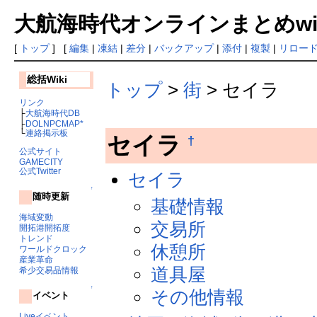
大航海時代オンラインまとめwiki
[
トップ
] [
編集
|
凍結
|
差分
|
バックアップ
|
添付
|
複製
|
リロー
総括Wiki
トップ
>
街
> セイラ
リンク
├
大航海時代DB
├
DOLNPCMAP*
└
連絡掲示板
セイラ
†
公式サイト
GAMECITY
公式Twitter
セイラ
↑
随時更新
基礎情報
海域変動
交易所
開拓港開拓度
トレンド
休憩所
ワールドクロック
産業革命
道具屋
希少交易品情報
↑
その他情報
イベント
Liveイベント